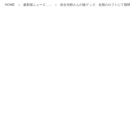
HOME
最新猫ニュース , …
岩合光昭さんの猫グッズ、全国のロフトにて期