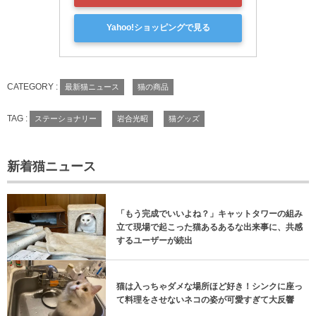
Yahoo!ショッピングで見る
CATEGORY :
最新猫ニュース
猫の商品
TAG :
ステーショナリー
岩合光昭
猫グッズ
新着猫ニュース
「もう完成でいいよね？」キャットタワーの組み
立て現場で起こった猫あるあるな出来事に、共感
するユーザーが続出
猫は入っちゃダメな場所ほど好き！シンクに座っ
て料理をさせないネコの姿が可愛すぎて大反響