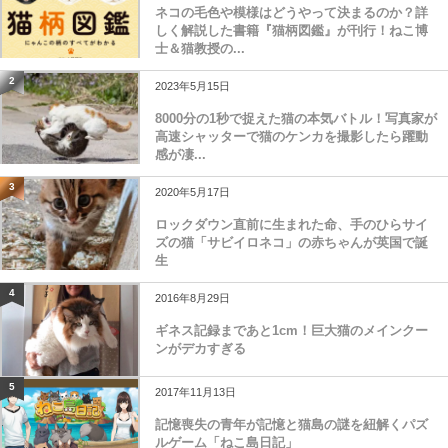
ネコの毛色や模様はどうやって決まるのか？詳
しく解説した書籍『猫柄図鑑』が刊行！ねこ博
士＆猫教授の...
2
2023年5月15日
8000分の1秒で捉えた猫の本気バトル！写真家が
高速シャッターで猫のケンカを撮影したら躍動
感が凄...
3
2020年5月17日
ロックダウン直前に生まれた命、手のひらサイ
ズの猫「サビイロネコ」の赤ちゃんが英国で誕
生
4
2016年8月29日
ギネス記録まであと1cm！巨大猫のメインクー
ンがデカすぎる
5
2017年11月13日
記憶喪失の青年が記憶と猫島の謎を紐解くパズ
ルゲーム「ねこ島日記」