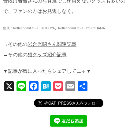
普段は岩合さんの写真展でしか買えないグッズも多いの
で、ファンの方はお見逃しなく。
出典：
twitter.com/LOFT_SHIBUYA
、
twitter.com/LOFT_YOKOHAMA
→その他の
岩合光昭さん関連記事
→その他の
猫グッズ紹介記事
▼記事が気に入ったらシェアしてニャ▼
X
Li
F
H
P
E
共
n
a
at
o
m
有
e
c
e
ck
ail
e
n
et
b
a
o