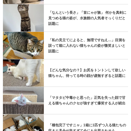
「なんという長さ」「首にゃが族」 何かを真剣に
見つめる猫の姿が、水族館の人気者そっくりだと
話題に
「私の見立てによると、無理ですねえ…」目測を
誤って箱に入れない猫ちゃんの姿が微笑ましいと
話題に
【どんな気分なの？】お尻をトントンして欲しい
猫ちゃん、待ってる時の顔が虚無すぎると話題に
「マタタビ中毒かと思った」正気を失った顔で甘
える猫ちゃんのクセが強すぎて爆笑する人が続出
「梱包完了ですニャ」1箱に1匹ずつ入る猫たちの
収まり具合が良すぎて今にも出荷されそう