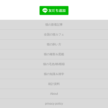
猫の新着記事
全国の猫カフェ
猫の飼い方
猫の種類＆図鑑
猫の毛色/柄/模様
猫の知識＆雑学
統計資料
About
privacy policy