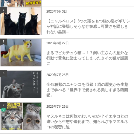
6
2023年6月3日
【ニャルベロス】3つの頭をもつ猫の姿がギリシ
ャ神話に登場しそうな存在感→可愛さを隠しき
れない黒猫...
7
2020年8月27日
まるでピカチュウ猫…！？飼い主さんの意外な
行動で黄色に染まってしまったタイの猫が話題
に
8
2020年7月25日
全48種類のニャンコを収録！猫の歴史から生態
まで学べる「世界中で愛される美しすぎる猫図
鑑」
9
2023年7月26日
マヌルネコは何故かわいいのか？イエネコとの
違いから生態や進化まで、知られざるマヌルネ
コの秘密に迫...