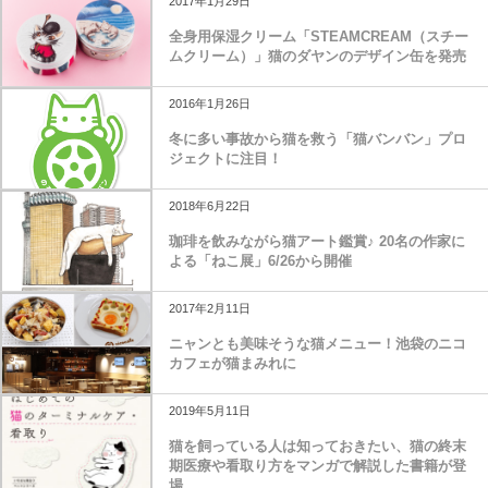
2017年1月29日
全身用保湿クリーム「STEAMCREAM（スチー
ムクリーム）」猫のダヤンのデザイン缶を発売
2016年1月26日
冬に多い事故から猫を救う「猫バンバン」プロ
ジェクトに注目！
2018年6月22日
珈琲を飲みながら猫アート鑑賞♪ 20名の作家に
よる「ねこ展」6/26から開催
2017年2月11日
ニャンとも美味そうな猫メニュー！池袋のニコ
カフェが猫まみれに
2019年5月11日
猫を飼っている人は知っておきたい、猫の終末
期医療や看取り方をマンガで解説した書籍が登
場