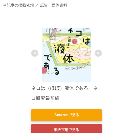
o
⇒
記事の掲載依頼
／
広告・媒体資料
k
ネコは（ほぼ）液体である　ネ
コ研究最前線
Amazonで見る
楽天市場で見る