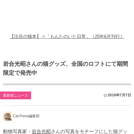
猫の商品レビュー
猫の豆知識・雑学
猫の調査データ
【注目の猫本】⇒「もんたのいた日常」（25年6月刊行）
猫の譲渡会
猫の社会問題
岩合光昭さんの猫グッズ、全国のロフトにて期間
限定で発売中
猫のゲーム・アプリ
猫のフリー写真素材
2016年7月7日
最新猫ニュース
Cat Press編集部
動物写真家・
岩合光昭
さんの写真をモチーフにした猫グッ