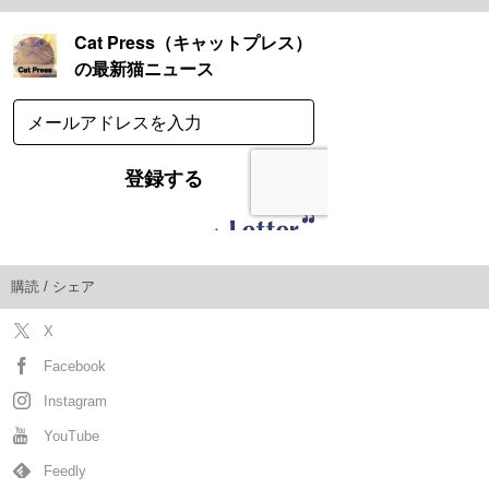
購読 / シェア
X
Facebook
Instagram
YouTube
Feedly