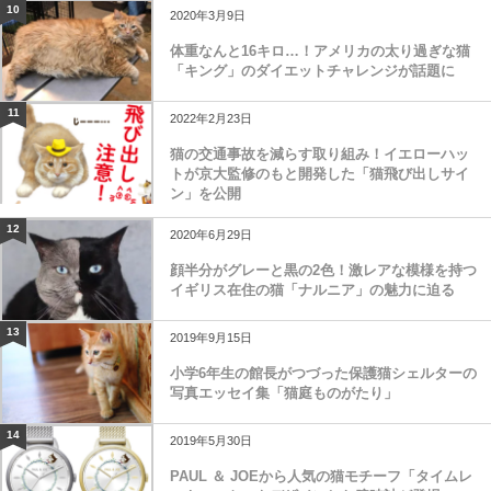
10
2020年3月9日
体重なんと16キロ…！アメリカの太り過ぎな猫
「キング」のダイエットチャレンジが話題に
11
2022年2月23日
猫の交通事故を減らす取り組み！イエローハッ
トが京大監修のもと開発した「猫飛び出しサイ
ン」を公開
12
2020年6月29日
顔半分がグレーと黒の2色！激レアな模様を持つ
イギリス在住の猫「ナルニア」の魅力に迫る
13
2019年9月15日
小学6年生の館長がつづった保護猫シェルターの
写真エッセイ集「猫庭ものがたり」
14
2019年5月30日
PAUL ＆ JOEから人気の猫モチーフ「タイムレ