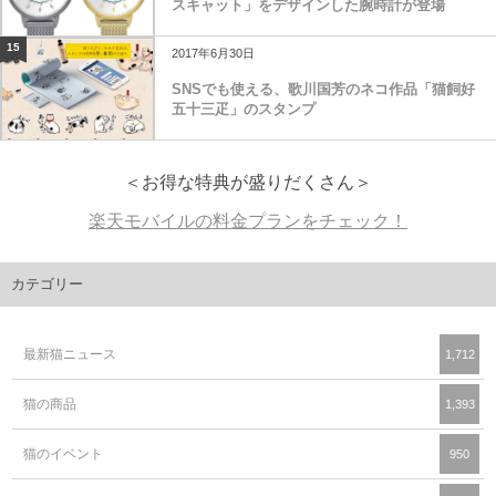
スキャット」をデザインした腕時計が登場
15
2017年6月30日
SNSでも使える、歌川国芳のネコ作品「猫飼好
五十三疋」のスタンプ
＜お得な特典が盛りだくさん＞
楽天モバイルの料金プランをチェック！
カテゴリー
最新猫ニュース
1,712
猫の商品
1,393
猫のイベント
950