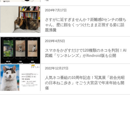
2024年7月17日
さすがに近すぎませんか？距離感0センチの猫ち
ゃん、壁に顔をくっつけたまま正視する姿に話
題沸騰
2019年4月5日
スマホをかざすだけで120種類のネコを判別！AI
図鑑「リンネレンズ」がAndroid版も公開
2022年12月27日
人気ネコ番組の10周年記念！写真展「岩合光昭
の日本ねこ歩き」そごう大宮店で年末年始も開
催