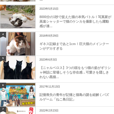
3
2023年5月15日
8000分の1秒で捉えた猫の本気バトル！写真家が
高速シャッターで猫のケンカを撮影したら躍動
感が凄...
4
2016年8月29日
ギネス記録まであと1cm！巨大猫のメインクー
ンがデカすぎる
5
2023年6月3日
【ニャルベロス】3つの頭をもつ猫の姿がギリシ
ャ神話に登場しそうな存在感→可愛さを隠しき
れない黒猫...
6
2017年11月13日
記憶喪失の青年が記憶と猫島の謎を紐解くパズ
ルゲーム「ねこ島日記」
7
2022年2月23日