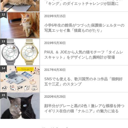
「キング」のダイエットチャレンジが話題に
12
2019年9月15日
小学6年生の館長がつづった保護猫シェルターの
写真エッセイ集「猫庭ものがたり」
13
2019年5月30日
PAUL ＆ JOEから人気の猫モチーフ「タイムレ
スキャット」をデザインした腕時計が登場
14
2017年6月30日
SNSでも使える、歌川国芳のネコ作品「猫飼好
五十三疋」のスタンプ
15
2020年6月29日
顔半分がグレーと黒の2色！激レアな模様を持つ
イギリス在住の猫「ナルニア」の魅力に迫る