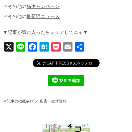
⇒その他の
猫キャンペーン
⇒その他の
最新猫ニュース
▼記事が気に入ったらシェアしてニャ▼
X
Li
F
H
P
E
共
n
a
at
o
m
有
e
c
e
ck
ail
e
n
et
b
a
o
o
⇒
記事の掲載依頼
／
広告・媒体資料
k