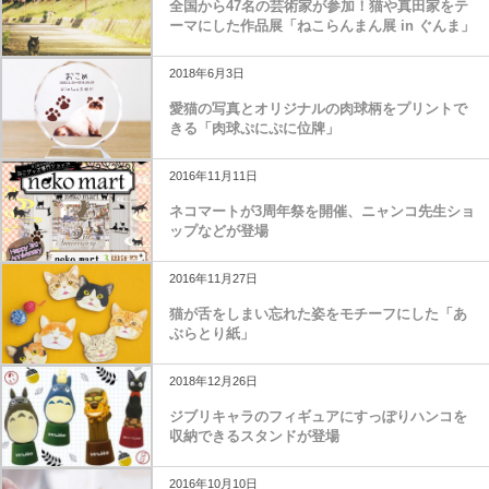
全国から47名の芸術家が参加！猫や真田家をテ
ーマにした作品展「ねこらんまん展 in ぐんま」
2018年6月3日
愛猫の写真とオリジナルの肉球柄をプリントで
きる「肉球ぷにぷに位牌」
2016年11月11日
ネコマートが3周年祭を開催、ニャンコ先生ショ
ップなどが登場
2016年11月27日
猫が舌をしまい忘れた姿をモチーフにした「あ
ぶらとり紙」
2018年12月26日
ジブリキャラのフィギュアにすっぽりハンコを
収納できるスタンドが登場
2016年10月10日