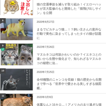
猫の交通事故を減らす取り組み！イエローハッ
トが京大監修のもと開発した「猫飛び出しサイ
ン」を公開
8
2020年8月27日
まるでピカチュウ猫…！？飼い主さんの意外な
行動で黄色に染まってしまったタイの猫が話題
に
9
2023年7月26日
マヌルネコは何故かわいいのか？イエネコとの
違いから生態や進化まで、知られざるマヌルネ
コの秘密に迫...
10
2020年7月25日
全48種類のニャンコを収録！猫の歴史から生態
まで学べる「世界中で愛される美しすぎる猫図
鑑」
11
2020年3月9日
体重なんと16キロ…！アメリカの太り過ぎな猫