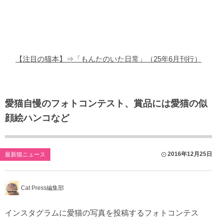
猫の商品レビュー
猫の豆知識・雑学
猫の調査データ
【注目の猫本】⇒「もんたのいた日常」（25年6月刊行）
猫の譲渡会
猫の社会問題
愛猫自慢のフォトコンテスト、賞品には愛猫の似
顔絵ハンコなど
猫のゲーム・アプリ
猫のフリー写真素材
2016年12月25日
最新猫ニュース
Cat Press編集部
インスタグラムに愛猫の写真を投稿するフォトコンテス