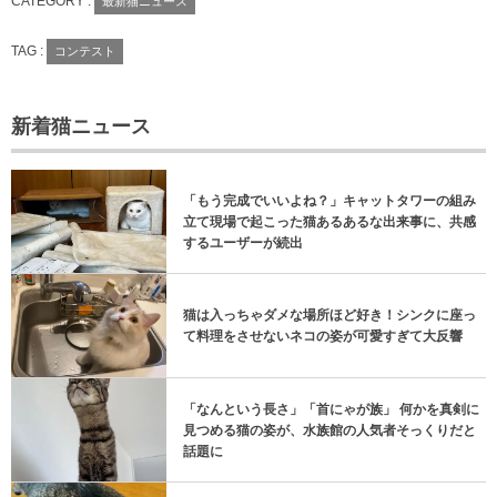
CATEGORY :
最新猫ニュース
TAG :
コンテスト
新着猫ニュース
「もう完成でいいよね？」キャットタワーの組み
立て現場で起こった猫あるあるな出来事に、共感
するユーザーが続出
猫は入っちゃダメな場所ほど好き！シンクに座っ
て料理をさせないネコの姿が可愛すぎて大反響
「なんという長さ」「首にゃが族」 何かを真剣に
見つめる猫の姿が、水族館の人気者そっくりだと
話題に