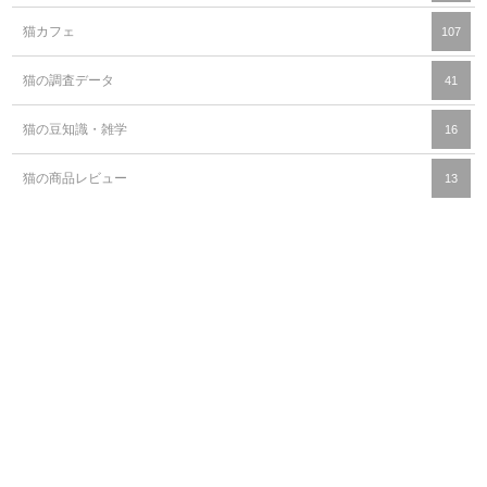
猫カフェ
107
猫の調査データ
41
猫の豆知識・雑学
16
猫の商品レビュー
13