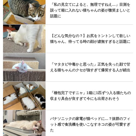
「私の見立てによると、無理ですねえ…」目測を
誤って箱に入れない猫ちゃんの姿が微笑ましいと
話題に
【どんな気分なの？】お尻をトントンして欲しい
猫ちゃん、待ってる時の顔が虚無すぎると話題に
「マタタビ中毒かと思った」正気を失った顔で甘
える猫ちゃんのクセが強すぎて爆笑する人が続出
「梱包完了ですニャ」1箱に1匹ずつ入る猫たちの
収まり具合が良すぎて今にも出荷されそう
パナソニックの家電が猫ベッドに…？抜群のフィ
ット感で食洗機を使いこなすネコの姿が可愛すぎ
た