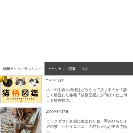
週間アクセスランキング
ピックアップ記事
タグ
1
2023年3月1日
ネコの毛色や模様はどうやって決まるのか？詳
しく解説した書籍『猫柄図鑑』が刊行！ねこ博
士＆猫教授の...
2
2020年5月17日
ロックダウン直前に生まれた命、手のひらサイ
ズの猫「サビイロネコ」の赤ちゃんが英国で誕
生