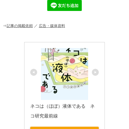
e
n
et
b
a
o
o
⇒
記事の掲載依頼
／
広告・媒体資料
k
ネコは（ほぼ）液体である　ネ
コ研究最前線