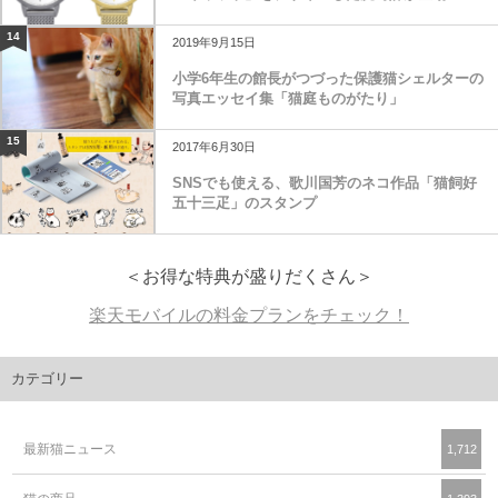
14
2019年9月15日
小学6年生の館長がつづった保護猫シェルターの
写真エッセイ集「猫庭ものがたり」
15
2017年6月30日
SNSでも使える、歌川国芳のネコ作品「猫飼好
五十三疋」のスタンプ
＜お得な特典が盛りだくさん＞
楽天モバイルの料金プランをチェック！
カテゴリー
最新猫ニュース
1,712