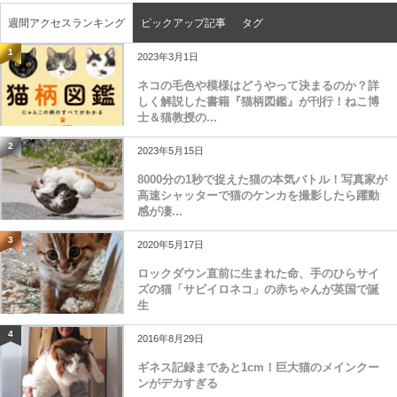
週間アクセスランキング
ピックアップ記事
タグ
1
2023年3月1日
ネコの毛色や模様はどうやって決まるのか？詳
しく解説した書籍『猫柄図鑑』が刊行！ねこ博
士＆猫教授の...
2
2023年5月15日
8000分の1秒で捉えた猫の本気バトル！写真家が
高速シャッターで猫のケンカを撮影したら躍動
感が凄...
3
2020年5月17日
ロックダウン直前に生まれた命、手のひらサイ
ズの猫「サビイロネコ」の赤ちゃんが英国で誕
生
4
2016年8月29日
ギネス記録まであと1cm！巨大猫のメインクー
ンがデカすぎる