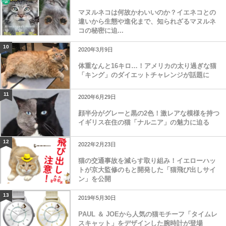
マヌルネコは何故かわいいのか？イエネコとの
違いから生態や進化まで、知られざるマヌルネ
コの秘密に迫...
10
2020年3月9日
体重なんと16キロ…！アメリカの太り過ぎな猫
「キング」のダイエットチャレンジが話題に
11
2020年6月29日
顔半分がグレーと黒の2色！激レアな模様を持つ
イギリス在住の猫「ナルニア」の魅力に迫る
12
2022年2月23日
猫の交通事故を減らす取り組み！イエローハッ
トが京大監修のもと開発した「猫飛び出しサイ
ン」を公開
13
2019年5月30日
PAUL ＆ JOEから人気の猫モチーフ「タイムレ
スキャット」をデザインした腕時計が登場