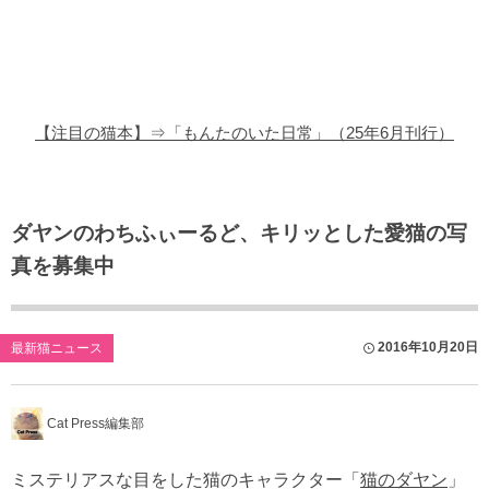
猫の商品レビュー
猫の豆知識・雑学
猫の調査データ
【注目の猫本】⇒「もんたのいた日常」（25年6月刊行）
猫の譲渡会
猫の社会問題
ダヤンのわちふぃーるど、キリッとした愛猫の写
真を募集中
猫のゲーム・アプリ
猫のフリー写真素材
2016年10月20日
最新猫ニュース
Cat Press編集部
ミステリアスな目をした猫のキャラクター「
猫のダヤン
」