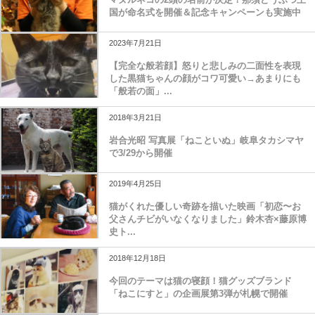
国が命名式を開催＆記念キャンペーンも実施中
2023年7月21日
【完全な般若顔】怒りと悲しみの二面性を表現
した黒猫ちゃんの顔がコワ可愛い→あまりにも
「般若の面」...
2018年3月21日
岩合光昭 写真展「ねこといぬ」岐阜タカシマヤ
で3/29から開催
2019年4月25日
猫がくれた優しい奇跡を描いた映画「初恋〜お
父さんチビがいなくなりました」鈴木杏×藤原博
史ト...
2018年12月18日
今回のテーマは猫の寝顔！猫グッズブランド
「ねこにすと」の企画展第3弾が札幌で開催