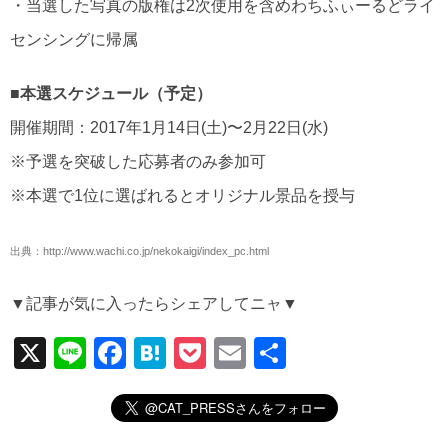
・当選した写真の版権は2次使用を含めわちふぃーるどライ
センシングに帰属
■本選スケジュール（予定）
開催期間：2017年1月14日(土)〜2月22日(水)
※予選を突破した応募者のみ参加可
※本選で1位に選ばれるとオリジナル景品を授与
出典：http://www.wachi.co.jp/nekokaigi/index_pc.html
▼記事が気に入ったらシェアしてニャ▼
X
Li
F
H
P
E
共
n
a
at
o
m
有
e
c
e
ck
ail