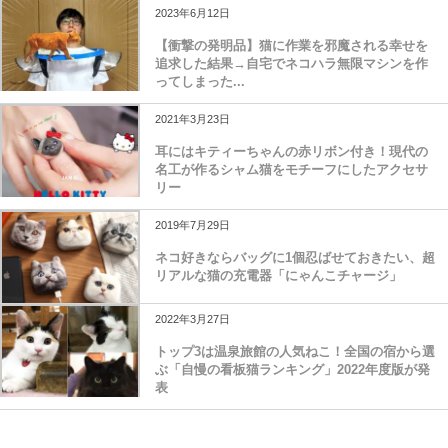
2023年6月12日
【衝撃の発明品】猫に作業を邪魔される幸せを
追求した結果→自宅でネコハラ無限マシンを作
ってしまった...
2021年3月23日
耳にはキティーちゃんの赤リボン付き！現代の
名工が作るシャム猫をモチーフにしたアクセサ
リー
2019年7月29日
ネコ好きならバッグに1個忍ばせておきたい、超
リアルな猫の充電器「にゃんこチャージ」
2022年3月27日
トップ3は温泉旅館の人気ねこ！全国の宿から選
ぶ「自慢の看板猫ランキング」2022年度版が発
表