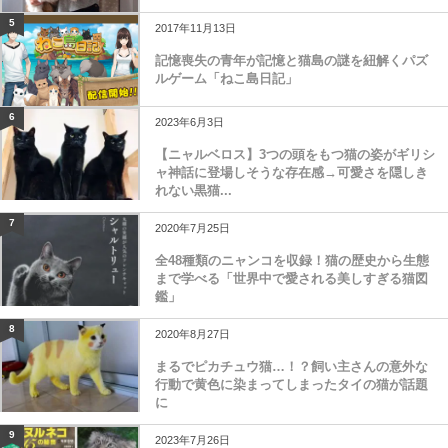
5
2017年11月13日
記憶喪失の青年が記憶と猫島の謎を紐解くパズ
ルゲーム「ねこ島日記」
6
2023年6月3日
【ニャルベロス】3つの頭をもつ猫の姿がギリシ
ャ神話に登場しそうな存在感→可愛さを隠しき
れない黒猫...
7
2020年7月25日
全48種類のニャンコを収録！猫の歴史から生態
まで学べる「世界中で愛される美しすぎる猫図
鑑」
8
2020年8月27日
まるでピカチュウ猫…！？飼い主さんの意外な
行動で黄色に染まってしまったタイの猫が話題
に
9
2023年7月26日