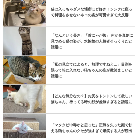
猫は入っちゃダメな場所ほど好き！シンクに座っ
て料理をさせないネコの姿が可愛すぎて大反響
「なんという長さ」「首にゃが族」 何かを真剣に
見つめる猫の姿が、水族館の人気者そっくりだと
話題に
「私の見立てによると、無理ですねえ…」目測を
誤って箱に入れない猫ちゃんの姿が微笑ましいと
話題に
【どんな気分なの？】お尻をトントンして欲しい
猫ちゃん、待ってる時の顔が虚無すぎると話題に
「マタタビ中毒かと思った」正気を失った顔で甘
える猫ちゃんのクセが強すぎて爆笑する人が続出