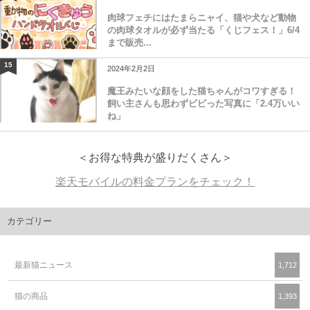
肉球フェチにはたまらニャイ、猫や犬など動物
の肉球タオルが必ず当たる「くじフェス！」6/4
まで販売...
15
2024年2月2日
魔王みたいな顔をした猫ちゃんがコワすぎる！
飼い主さんも思わずビビった写真に「2.4万いい
ね」
＜お得な特典が盛りだくさん＞
楽天モバイルの料金プランをチェック！
カテゴリー
最新猫ニュース
1,712
猫の商品
1,393