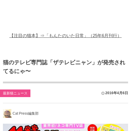
猫の商品レビュー
猫の豆知識・雑学
猫の調査データ
【注目の猫本】⇒「もんたのいた日常」（25年6月刊行）
猫の譲渡会
猫の社会問題
猫のテレビ専門誌「ザテレビニャン」が発売され
てるにゃ〜
猫のゲーム・アプリ
猫のフリー写真素材
2016年4月6日
最新猫ニュース
Cat Press編集部