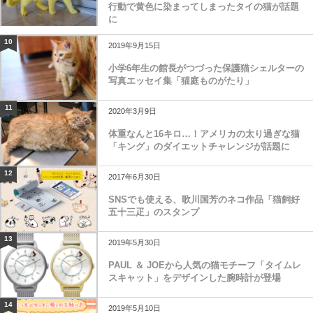
行動で黄色に染まってしまったタイの猫が話題
に
10
2019年9月15日
小学6年生の館長がつづった保護猫シェルターの
写真エッセイ集「猫庭ものがたり」
11
2020年3月9日
体重なんと16キロ…！アメリカの太り過ぎな猫
「キング」のダイエットチャレンジが話題に
12
2017年6月30日
SNSでも使える、歌川国芳のネコ作品「猫飼好
五十三疋」のスタンプ
13
2019年5月30日
PAUL ＆ JOEから人気の猫モチーフ「タイムレ
スキャット」をデザインした腕時計が登場
14
2019年5月10日