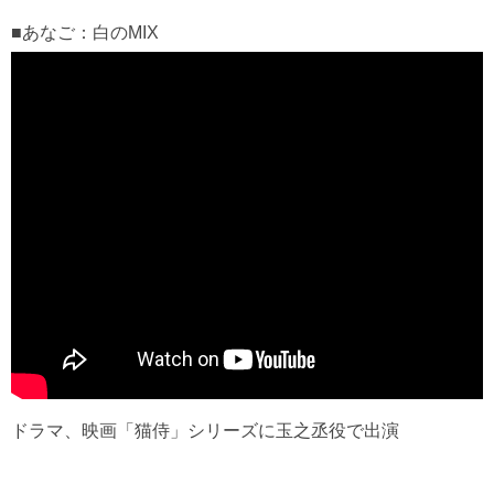
■あなご：白のMIX
ドラマ、映画「猫侍」シリーズに玉之丞役で出演