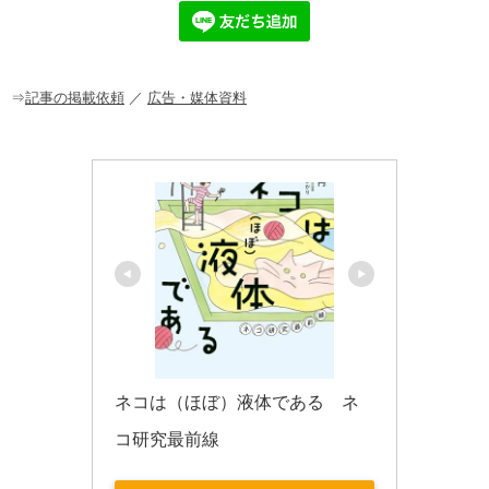
e
n
et
b
a
o
o
⇒
記事の掲載依頼
／
広告・媒体資料
k
ネコは（ほぼ）液体である　ネ
コ研究最前線