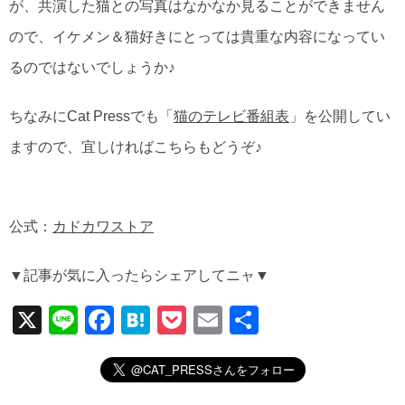
が、共演した猫との写真はなかなか見ることができません
ので、イケメン＆猫好きにとっては貴重な内容になってい
るのではないでしょうか♪
ちなみにCat Pressでも「
猫のテレビ番組表
」を公開してい
ますので、宜しければこちらもどうぞ♪
公式：
カドカワストア
▼記事が気に入ったらシェアしてニャ▼
X
Li
F
H
P
E
共
n
a
at
o
m
有
e
c
e
ck
ail