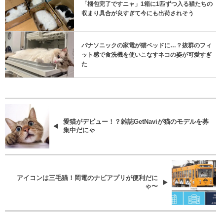
「梱包完了ですニャ」1箱に1匹ずつ入る猫たちの
収まり具合が良すぎて今にも出荷されそう
パナソニックの家電が猫ベッドに…？抜群のフィ
ット感で食洗機を使いこなすネコの姿が可愛すぎ
た
愛猫がデビュー！？雑誌GetNaviが猫のモデルを募
集中だにゃ
アイコンは三毛猫！岡電のナビアプリが便利だに
ゃ〜