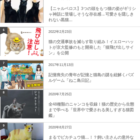
【ニャルベロス】3つの頭をもつ猫の姿がギリシ
ャ神話に登場しそうな存在感→可愛さを隠しき
れない黒猫...
6
2022年2月23日
猫の交通事故を減らす取り組み！イエローハッ
トが京大監修のもと開発した「猫飛び出しサイ
ン」を公開
7
2017年11月13日
記憶喪失の青年が記憶と猫島の謎を紐解くパズ
ルゲーム「ねこ島日記」
8
2020年7月25日
全48種類のニャンコを収録！猫の歴史から生態
まで学べる「世界中で愛される美しすぎる猫図
鑑」
9
2020年8月27日
まるでピカチュウ猫…！？飼い主さんの意外な