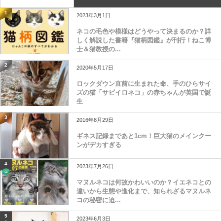
1
2023年3月1日
ネコの毛色や模様はどうやって決まるのか？詳
しく解説した書籍『猫柄図鑑』が刊行！ねこ博
士＆猫教授の...
2
2020年5月17日
ロックダウン直前に生まれた命、手のひらサイ
ズの猫「サビイロネコ」の赤ちゃんが英国で誕
生
3
2016年8月29日
ギネス記録まであと1cm！巨大猫のメインクー
ンがデカすぎる
4
2023年7月26日
マヌルネコは何故かわいいのか？イエネコとの
違いから生態や進化まで、知られざるマヌルネ
コの秘密に迫...
5
2023年6月3日