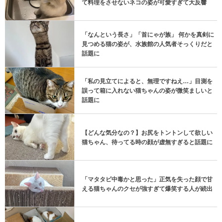
て料理をさせないネコの姿が可愛すぎて大反響
「なんという長さ」「首にゃが族」 何かを真剣に
見つめる猫の姿が、水族館の人気者そっくりだと
話題に
「私の見立てによると、無理ですねえ…」目測を
誤って箱に入れない猫ちゃんの姿が微笑ましいと
話題に
【どんな気分なの？】お尻をトントンして欲しい
猫ちゃん、待ってる時の顔が虚無すぎると話題に
「マタタビ中毒かと思った」正気を失った顔で甘
える猫ちゃんのクセが強すぎて爆笑する人が続出