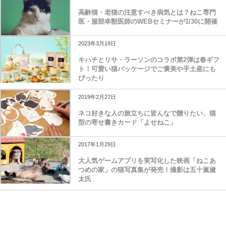
高齢猫・老猫の注意すべき病気とは？ねこ専門
医・服部幸獣医師のWEBセミナーが1/30に開催
2023年3月19日
キハチとリサ・ラーソンのコラボ第2弾は春ギフ
ト！可愛い猫パッケージでご褒美や手土産にも
ぴったり
2019年2月27日
ネコ好きな人の旅立ちに皆んなで贈りたい、猫
型の寄せ書きカード「よせねこ」
2017年1月29日
大人気ゲームアプリを実写化した映画「ねこあ
つめの家」の猫写真集が発売！撮影は五十嵐健
太氏