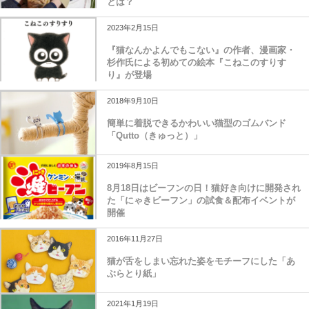
とは？
2023年2月15日
『猫なんかよんでもこない』の作者、漫画家・
杉作氏による初めての絵本『こねこのすりす
り』が登場
2018年9月10日
簡単に着脱できるかわいい猫型のゴムバンド
「Qutto（きゅっと）」
2019年8月15日
8月18日はビーフンの日！猫好き向けに開発され
た「にゃきビーフン」の試食＆配布イベントが
開催
2016年11月27日
猫が舌をしまい忘れた姿をモチーフにした「あ
ぶらとり紙」
2021年1月19日