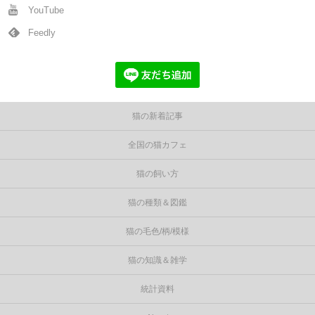
YouTube
Feedly
猫の新着記事
全国の猫カフェ
猫の飼い方
猫の種類＆図鑑
猫の毛色/柄/模様
猫の知識＆雑学
統計資料