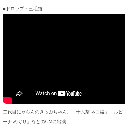
■ドロップ：三毛猫
二代目にゃらんのきっぷちゃん。「十六茶 ネコ編」「ルビ
ーナ めぐり」などのCMに出演