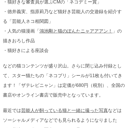
・猫好きな審査員が選ぶCMの「ネコデミー賞」
・徳井義実、指原莉乃など猫好き芸能人の交遊録を紹介す
る「芸能人ネコ相関図」
・人気の猫漫画「
鴻池剛と猫のぽんたニャアアアン！
」の
描きおろし作品
・猫好きによる座談会
などの猫コンテンツが盛り沢山。さらに閉じ込み付録とし
て、スター猫たちの「ネコプリ」シールが11枚も付いてき
ます！「ザテレビニャン」は定価が680円（税別）、全国の
書店やオンライン書店で販売中となっています。
最近では
芸能人が飼っている猫と一緒に撮った写真
などは
ソーシャルメディアなどでも見られるようになりました