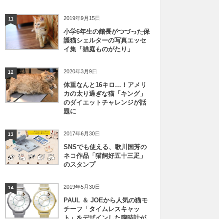
2019年9月15日
11
小学6年生の館長がつづった保
護猫シェルターの写真エッセ
イ集「猫庭ものがたり」
2020年3月9日
12
体重なんと16キロ…！アメリ
カの太り過ぎな猫「キング」
のダイエットチャレンジが話
題に
2017年6月30日
13
SNSでも使える、歌川国芳の
ネコ作品「猫飼好五十三疋」
のスタンプ
2019年5月30日
14
PAUL ＆ JOEから人気の猫モ
チーフ「タイムレスキャッ
ト」をデザインした腕時計が