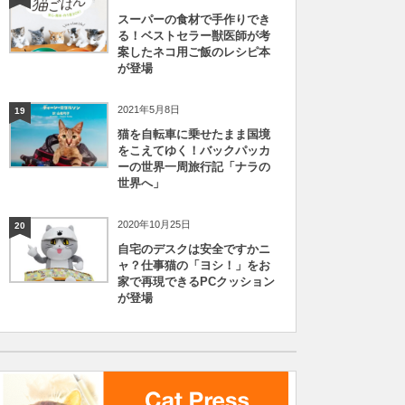
スーパーの食材で手作りでき
る！ベストセラー獣医師が考
案したネコ用ご飯のレシピ本
が登場
2021年5月8日
19
猫を自転車に乗せたまま国境
をこえてゆく！バックパッカ
ーの世界一周旅行記「ナラの
世界へ」
2020年10月25日
20
自宅のデスクは安全ですかニ
ャ？仕事猫の「ヨシ！」をお
家で再現できるPCクッション
が登場