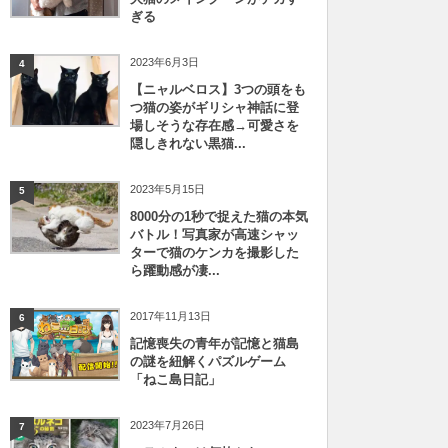
ぎる
2023年6月3日
4
【ニャルベロス】3つの頭をも
つ猫の姿がギリシャ神話に登
場しそうな存在感→可愛さを
隠しきれない黒猫...
2023年5月15日
5
8000分の1秒で捉えた猫の本気
バトル！写真家が高速シャッ
ターで猫のケンカを撮影した
ら躍動感が凄...
2017年11月13日
6
記憶喪失の青年が記憶と猫島
の謎を紐解くパズルゲーム
「ねこ島日記」
2023年7月26日
7