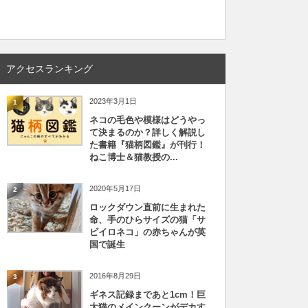
アクセスランキング
2023年3月1日
1
ネコの毛色や模様はどうやっ
て決まるのか？詳しく解説し
た書籍『猫柄図鑑』が刊行！
ねこ博士＆猫教授の...
2020年5月17日
2
ロックダウン直前に生まれた
命、手のひらサイズの猫「サ
ビイロネコ」の赤ちゃんが英
国で誕生
2016年8月29日
3
ギネス記録まであと1cm！巨
大猫のメインクーンがデカす