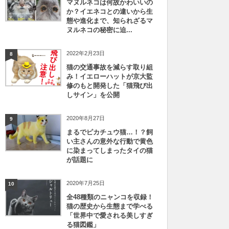
マヌルネコは何故かわいいの
か？イエネコとの違いから生
態や進化まで、知られざるマ
ヌルネコの秘密に迫...
2022年2月23日
8
猫の交通事故を減らす取り組
み！イエローハットが京大監
修のもと開発した「猫飛び出
しサイン」を公開
2020年8月27日
9
まるでピカチュウ猫…！？飼
い主さんの意外な行動で黄色
に染まってしまったタイの猫
が話題に
2020年7月25日
10
全48種類のニャンコを収録！
猫の歴史から生態まで学べる
「世界中で愛される美しすぎ
る猫図鑑」