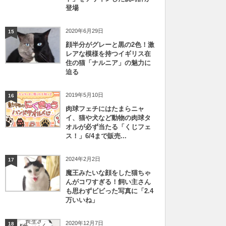
登場
2020年6月29日
15
顔半分がグレーと黒の2色！激
レアな模様を持つイギリス在
住の猫「ナルニア」の魅力に
迫る
2019年5月10日
16
肉球フェチにはたまらニャ
イ、猫や犬など動物の肉球タ
オルが必ず当たる「くじフェ
ス！」6/4まで販売...
2024年2月2日
17
魔王みたいな顔をした猫ちゃ
んがコワすぎる！飼い主さん
も思わずビビった写真に「2.4
万いいね」
2020年12月7日
18