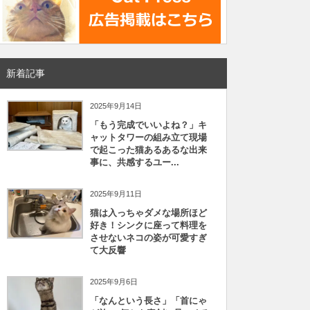
新着記事
2025年9月14日
「もう完成でいいよね？」キ
ャットタワーの組み立て現場
で起こった猫あるあるな出来
事に、共感するユー...
2025年9月11日
猫は入っちゃダメな場所ほど
好き！シンクに座って料理を
させないネコの姿が可愛すぎ
て大反響
2025年9月6日
「なんという長さ」「首にゃ