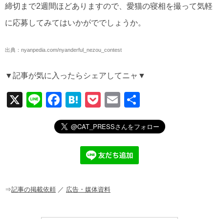
締切まで2週間ほどありますので、愛猫の寝相を撮って気軽
に応募してみてはいかがででしょうか。
出典：nyanpedia.com/nyanderful_nezou_contest
▼記事が気に入ったらシェアしてニャ▼
X
Li
F
H
P
E
共
n
a
at
o
m
有
e
c
e
ck
ail
e
n
et
b
a
o
o
⇒
記事の掲載依頼
／
広告・媒体資料
k