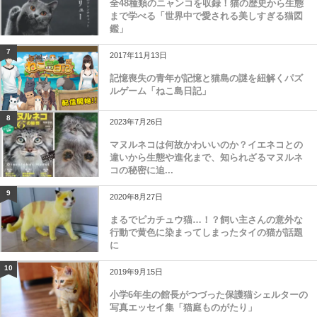
全48種類のニャンコを収録！猫の歴史から生態
まで学べる「世界中で愛される美しすぎる猫図
鑑」
7
2017年11月13日
記憶喪失の青年が記憶と猫島の謎を紐解くパズ
ルゲーム「ねこ島日記」
8
2023年7月26日
マヌルネコは何故かわいいのか？イエネコとの
違いから生態や進化まで、知られざるマヌルネ
コの秘密に迫...
9
2020年8月27日
まるでピカチュウ猫…！？飼い主さんの意外な
行動で黄色に染まってしまったタイの猫が話題
に
10
2019年9月15日
小学6年生の館長がつづった保護猫シェルターの
写真エッセイ集「猫庭ものがたり」