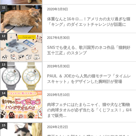
11
2020年3月9日
体重なんと16キロ…！アメリカの太り過ぎな猫
「キング」のダイエットチャレンジが話題に
12
2017年6月30日
SNSでも使える、歌川国芳のネコ作品「猫飼好
五十三疋」のスタンプ
13
2019年5月30日
PAUL ＆ JOEから人気の猫モチーフ「タイムレ
スキャット」をデザインした腕時計が登場
14
2019年5月10日
肉球フェチにはたまらニャイ、猫や犬など動物
の肉球タオルが必ず当たる「くじフェス！」6/4
まで販売...
15
2024年2月2日