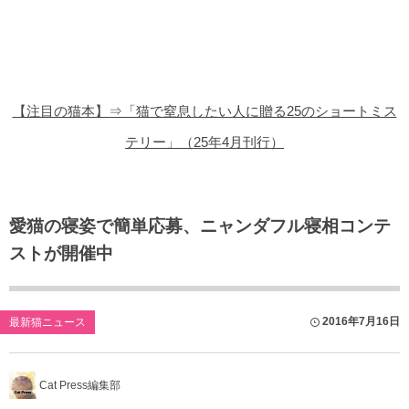
猫の商品レビュー
猫の豆知識・雑学
猫の調査データ
【注目の猫本】⇒「猫で窒息したい人に贈る25のショートミス
猫の譲渡会
テリー」（25年4月刊行）
猫の社会問題
猫のゲーム・アプリ
愛猫の寝姿で簡単応募、ニャンダフル寝相コンテ
ストが開催中
猫のフリー写真素材
2016年7月16日
最新猫ニュース
Cat Press編集部