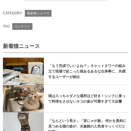
CATEGORY :
最新猫ニュース
TAG :
コンテスト
新着猫ニュース
「もう完成でいいよね？」キャットタワーの組み
立て現場で起こった猫あるあるな出来事に、共感
するユーザーが続出
猫は入っちゃダメな場所ほど好き！シンクに座っ
て料理をさせないネコの姿が可愛すぎて大反響
「なんという長さ」「首にゃが族」 何かを真剣に
見つめる猫の姿が、水族館の人気者そっくりだと