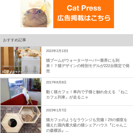
おすすめ記事
2022年2月13日
猫ブームがウォーターサーバー業界にも到
来！？猫デザインの特別モデルが222台限定で発
売
2017年8月8日
動く猫カフェ！車内で子猫と触れ合える 「ねこ
カフェ列車」が走るニャ
2023年1月7日
猫カフェのようなラウンジも完備！29の個室を
備えた国内最大級の猫シェアハウス『にゃんこ
の森横浜』...