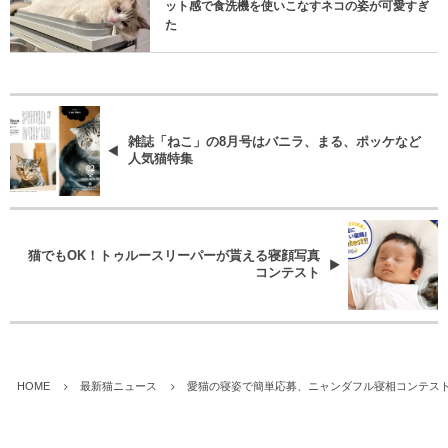
ット感で食洗機を使いこなすネコの姿が可愛すぎ
た
雑誌「ねこ」の8月号はバニラ、まる、ポッケなど
人気猫特集
猫でもOK！トゥルースリーパーが貰える寝顔写真
コンテスト
HOME
最新猫ニュース
愛猫の寝姿で簡単応募、ニャンダフル寝相コンテス