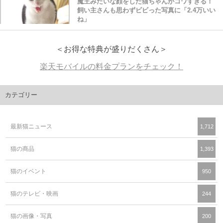
魔王みたいな顔をした猫ちゃんがコワすぎる！
飼い主さんも思わずビビった写真に「2.4万いい
ね」
＜お得な特典が盛りだくさん＞
楽天モバイルの料金プランをチェック！
カテゴリー
最新猫ニュース
1,712
猫の商品
1,393
猫のイベント
950
猫のテレビ・映画
244
猫の画像・写真
200