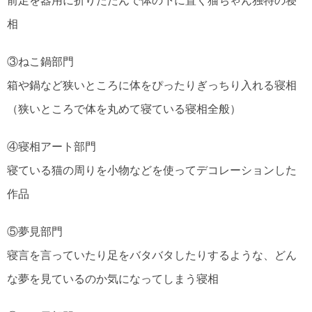
前足を器用に折りたたんで体の下に置く猫ちゃん独特の寝
相
③ねこ鍋部門
箱や鍋など狭いところに体をぴったりぎっちり入れる寝相
（狭いところで体を丸めて寝ている寝相全般）
④寝相アート部門
寝ている猫の周りを小物などを使ってデコレーションした
作品
⑤夢見部門
寝言を言っていたり足をバタバタしたりするような、どん
な夢を見ているのか気になってしまう寝相