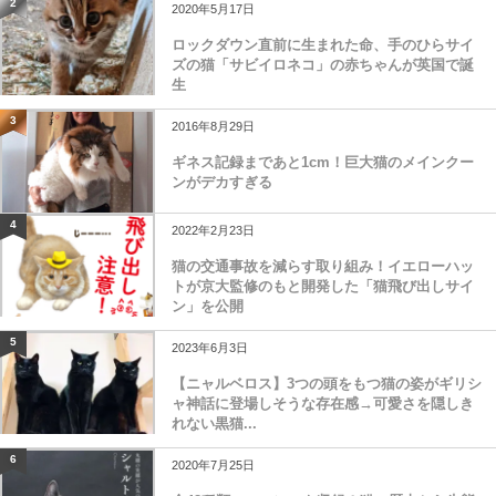
2
2020年5月17日
ロックダウン直前に生まれた命、手のひらサイ
ズの猫「サビイロネコ」の赤ちゃんが英国で誕
生
3
2016年8月29日
ギネス記録まであと1cm！巨大猫のメインクー
ンがデカすぎる
4
2022年2月23日
猫の交通事故を減らす取り組み！イエローハッ
トが京大監修のもと開発した「猫飛び出しサイ
ン」を公開
5
2023年6月3日
【ニャルベロス】3つの頭をもつ猫の姿がギリシ
ャ神話に登場しそうな存在感→可愛さを隠しき
れない黒猫...
6
2020年7月25日