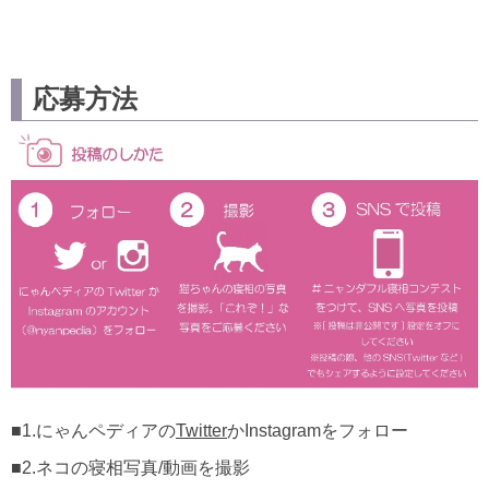
応募方法
■1.にゃんペディアの
Twitter
かInstagramをフォロー
■2.ネコの寝相写真/動画を撮影