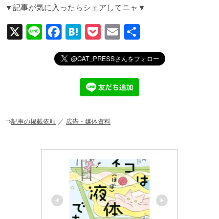
▼記事が気に入ったらシェアしてニャ▼
X
Li
F
H
P
E
共
n
a
at
o
m
有
e
c
e
ck
ail
e
n
et
b
a
o
o
⇒
記事の掲載依頼
／
広告・媒体資料
k