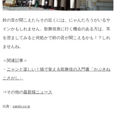
鈴の音が聞こえたらその近くには、にゃんたろうがいるサ
インかもしれません。歌舞伎座に行く機会のある方は、耳
を澄ましてみると何処かで鈴の音が聞こえるかも！？しれ
ませんね。
＜関連記事＞
・
ニャンと楽しい！猫で覚える歌舞伎の入門書「かぶきね
こさがし」
⇒その他の
最新猫ニュース
出典：
sanrio.co.jp