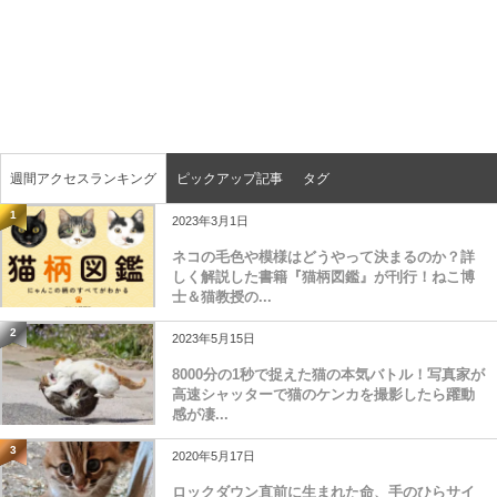
週間アクセスランキング
ピックアップ記事
タグ
1
2023年3月1日
ネコの毛色や模様はどうやって決まるのか？詳
しく解説した書籍『猫柄図鑑』が刊行！ねこ博
士＆猫教授の...
2
2023年5月15日
8000分の1秒で捉えた猫の本気バトル！写真家が
高速シャッターで猫のケンカを撮影したら躍動
感が凄...
3
2020年5月17日
ロックダウン直前に生まれた命、手のひらサイ