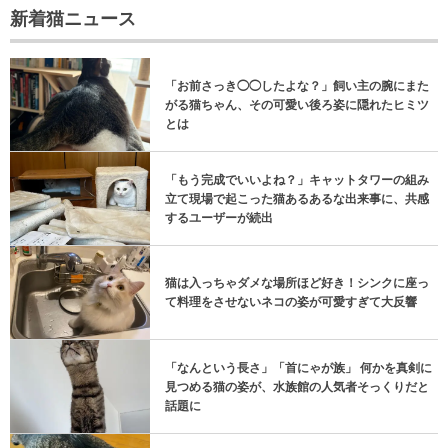
新着猫ニュース
「お前さっき◯◯したよな？」飼い主の腕にまた
がる猫ちゃん、その可愛い後ろ姿に隠れたヒミツ
とは
「もう完成でいいよね？」キャットタワーの組み
立て現場で起こった猫あるあるな出来事に、共感
するユーザーが続出
猫は入っちゃダメな場所ほど好き！シンクに座っ
て料理をさせないネコの姿が可愛すぎて大反響
「なんという長さ」「首にゃが族」 何かを真剣に
見つめる猫の姿が、水族館の人気者そっくりだと
話題に