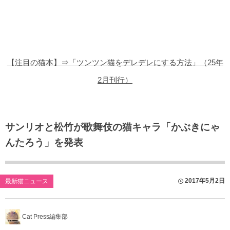
猫の商品レビュー
猫の豆知識・雑学
猫の調査データ
【注目の猫本】⇒「ツンツン猫をデレデレにする方法」（25年
猫の譲渡会
2月刊行）
猫の社会問題
猫のゲーム・アプリ
サンリオと松竹が歌舞伎の猫キャラ「かぶきにゃ
んたろう」を発表
猫のフリー写真素材
2017年5月2日
最新猫ニュース
Cat Press編集部