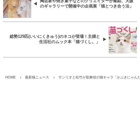
陶芸家や焼き菓子などのクリエイターが集結、大阪
のギャラリーで開催中の企画展「猫とつき合う法」
総勢129匹(いいにくきゅう)のネコが登場！主婦と
生活社のムック本「猫づくし。」
HOME
最新猫ニュース
サンリオと松竹が歌舞伎の猫キャラ「かぶきにゃん