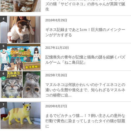
ズの猫「サビイロネコ」の赤ちゃんが英国で誕
生
4
2016年8月29日
ギネス記録まであと1cm！巨大猫のメインクー
ンがデカすぎる
5
2017年11月13日
記憶喪失の青年が記憶と猫島の謎を紐解くパズ
ルゲーム「ねこ島日記」
6
2023年7月26日
マヌルネコは何故かわいいのか？イエネコとの
違いから生態や進化まで、知られざるマヌルネ
コの秘密に迫...
7
2020年8月27日
まるでピカチュウ猫…！？飼い主さんの意外な
行動で黄色に染まってしまったタイの猫が話題
に