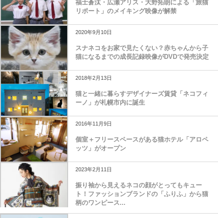
福士蒼汰・広瀬アリス・大野拓朗による「旅猫
リポート」のメイキング映像が解禁
2020年9月10日
スナネコをお家で見たくない？赤ちゃんから子
猫になるまでの成長記録映像がDVDで発売決定
2018年2月13日
猫と一緒に暮らすデザイナーズ賃貸「ネコフィ
ーノ」が札幌市内に誕生
2016年11月9日
個室＋フリースペースがある猫ホテル「アロペ
ッツ」がオープン
2023年2月11日
振り袖から見えるネコの顔がとってもキュー
ト！ファッションブランドの「ふりふ」から猫
柄のワンピース...