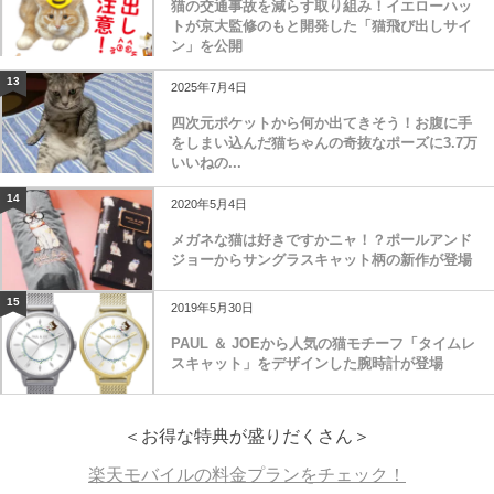
猫の交通事故を減らす取り組み！イエローハッ
トが京大監修のもと開発した「猫飛び出しサイ
ン」を公開
13
2025年7月4日
四次元ポケットから何か出てきそう！お腹に手
をしまい込んだ猫ちゃんの奇抜なポーズに3.7万
いいねの...
14
2020年5月4日
メガネな猫は好きですかニャ！？ポールアンド
ジョーからサングラスキャット柄の新作が登場
15
2019年5月30日
PAUL ＆ JOEから人気の猫モチーフ「タイムレ
スキャット」をデザインした腕時計が登場
＜お得な特典が盛りだくさん＞
楽天モバイルの料金プランをチェック！