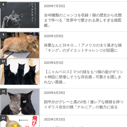
8
2020年7月25日
全48種類のニャンコを収録！猫の歴史から生態
まで学べる「世界中で愛される美しすぎる猫図
鑑」
9
2020年3月9日
体重なんと16キロ…！アメリカの太り過ぎな猫
「キング」のダイエットチャレンジが話題に
10
2023年6月3日
【ニャルベロス】3つの頭をもつ猫の姿がギリシ
ャ神話に登場しそうな存在感→可愛さを隠しき
れない黒猫...
11
2020年6月29日
顔半分がグレーと黒の2色！激レアな模様を持つ
イギリス在住の猫「ナルニア」の魅力に迫る
12
2022年2月23日