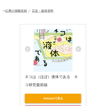
o
o
⇒
記事の掲載依頼
／
広告・媒体資料
k
ネコは（ほぼ）液体である　ネ
コ研究最前線
Amazonで見る