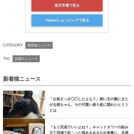
楽天市場で見る
Yahoo!ショッピングで見る
CATEGORY :
最新猫ニュース
TAG :
話題のニュース
新着猫ニュース
「お前さっき◯◯したよな？」飼い主の腕にまた
がる猫ちゃん、その可愛い後ろ姿に隠れたヒミツ
とは
「もう完成でいいよね？」キャットタワーの組み
立て現場で起こった猫あるあるな出来事に、共感