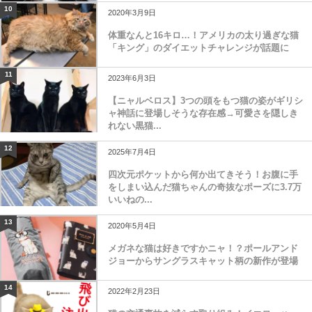
10
2020年3月9日
体重なんと16キロ…！アメリカの太り過ぎな猫
「キング」のダイエットチャレンジが話題に
11
2023年6月3日
【ニャルベロス】3つの頭をもつ猫の姿がギリシ
ャ神話に登場しそうな存在感→可愛さを隠しき
れない黒猫...
12
2025年7月4日
四次元ポケットから何か出てきそう！お腹に手
をしまい込んだ猫ちゃんの奇抜なポーズに3.7万
いいねの...
13
2020年5月4日
メガネな猫は好きですかニャ！？ポールアンド
ジョーからサングラスキャット柄の新作が登場
14
2022年2月23日