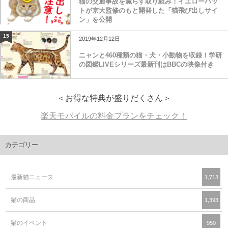
猫の交通事故を減らす取り組み！イエローハッ
トが京大監修のもと開発した「猫飛び出しサイ
ン」を公開
15
2019年12月12日
ニャンと460種類の猫・犬・小動物を収録！学研
の図鑑LIVEシリーズ最新刊はBBCの映像付き
＜お得な特典が盛りだくさん＞
楽天モバイルの料金プランをチェック！
カテゴリー
最新猫ニュース
1,713
猫の商品
1,393
猫のイベント
950