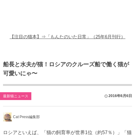
猫の商品レビュー
猫の豆知識・雑学
猫の調査データ
【注目の猫本】⇒「もんたのいた日常」（25年6月刊行）
猫の譲渡会
猫の社会問題
船長と水夫が猫！ロシアのクルーズ船で働く猫が
可愛いにゃ〜
猫のゲーム・アプリ
猫のフリー写真素材
2016年6月6日
最新猫ニュース
Cat Press編集部
ロシアといえば、「猫の飼育率が世界1位（約57％）」「猫