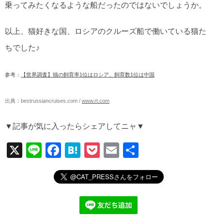
乗ってみたくなるような船だったのではないでしょうか。
以上、猫好きな国、ロシアのクルーズ船で働いている猫た
ちでした♪
参考：
【世界調査】猫の飼育率1位はロシア、飼育数1位は中国
出典：
bestrussiancruises.com
/
www.rt.com
▼記事が気に入ったらシェアしてニャ▼
X
Li
F
H
P
E
共
n
a
at
o
m
有
e
c
e
ck
ail
e
n
et
b
a