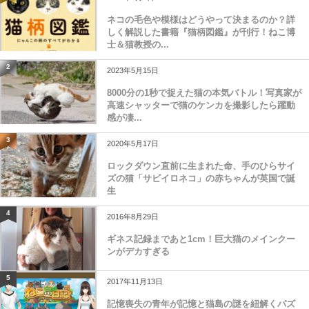
ネコの毛色や模様はどうやって決まるのか？詳
しく解説した書籍『猫柄図鑑』が刊行！ねこ博
士＆猫教授の...
2
2023年5月15日
8000分の1秒で捉えた猫の本気バトル！写真家が
高速シャッターで猫のケンカを撮影したら躍動
感が凄...
3
2020年5月17日
ロックダウン直前に生まれた命、手のひらサイ
ズの猫「サビイロネコ」の赤ちゃんが英国で誕
生
4
2016年8月29日
ギネス記録まであと1cm！巨大猫のメインクー
ンがデカすぎる
5
2017年11月13日
記憶喪失の青年が記憶と猫島の謎を紐解くパズ