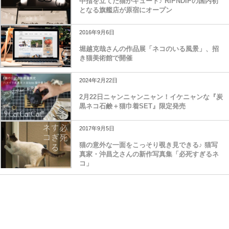
中指を立てた猫がキュート♪ RIPNDIPの国内初
となる旗艦店が原宿にオープン
2016年9月6日
堀越克哉さんの作品展「ネコのいる風景」、招
き猫美術館で開催
2024年2月22日
2月22日ニャンニャンニャン！イケニャンな『炭
黒ネコ石鹸＋猫巾着SET』限定発売
2017年9月5日
猫の意外な一面をこっそり覗き見できる♪ 猫写
真家・沖昌之さんの新作写真集「必死すぎるネ
コ」