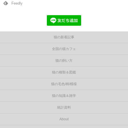
Feedly
猫の新着記事
全国の猫カフェ
猫の飼い方
猫の種類＆図鑑
猫の毛色/柄/模様
猫の知識＆雑学
統計資料
About