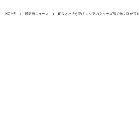
HOME
最新猫ニュース
船長と水夫が猫！ロシアのクルーズ船で働く猫が可