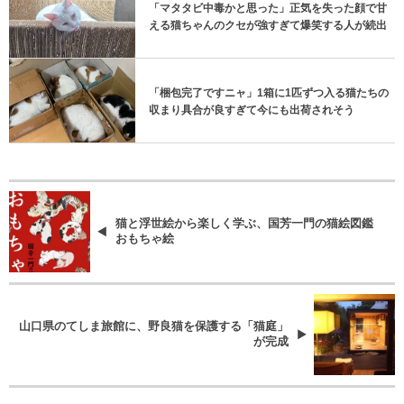
「マタタビ中毒かと思った」正気を失った顔で甘
える猫ちゃんのクセが強すぎて爆笑する人が続出
「梱包完了ですニャ」1箱に1匹ずつ入る猫たちの
収まり具合が良すぎて今にも出荷されそう
猫と浮世絵から楽しく学ぶ、国芳一門の猫絵図鑑
おもちゃ絵
山口県のてしま旅館に、野良猫を保護する「猫庭」
が完成