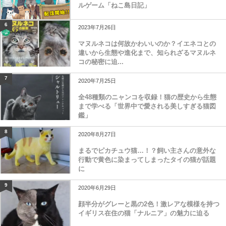
ルゲーム「ねこ島日記」
6
2023年7月26日
マヌルネコは何故かわいいのか？イエネコとの
違いから生態や進化まで、知られざるマヌルネ
コの秘密に迫...
7
2020年7月25日
全48種類のニャンコを収録！猫の歴史から生態
まで学べる「世界中で愛される美しすぎる猫図
鑑」
8
2020年8月27日
まるでピカチュウ猫…！？飼い主さんの意外な
行動で黄色に染まってしまったタイの猫が話題
に
9
2020年6月29日
顔半分がグレーと黒の2色！激レアな模様を持つ
イギリス在住の猫「ナルニア」の魅力に迫る