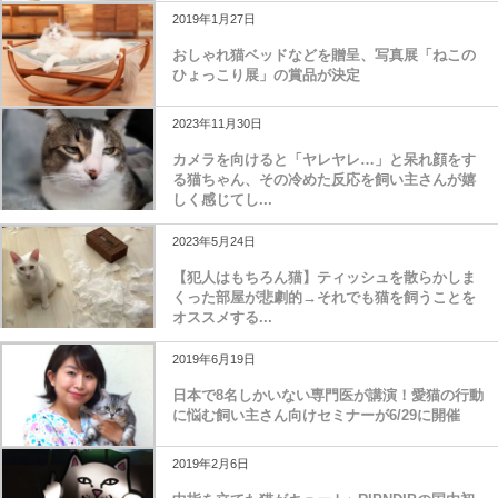
2019年1月27日
おしゃれ猫ベッドなどを贈呈、写真展「ねこの
ひょっこり展」の賞品が決定
2023年11月30日
カメラを向けると「ヤレヤレ…」と呆れ顔をす
る猫ちゃん、その冷めた反応を飼い主さんが嬉
しく感じてし...
2023年5月24日
【犯人はもちろん猫】ティッシュを散らかしま
くった部屋が悲劇的→それでも猫を飼うことを
オススメする...
2019年6月19日
日本で8名しかいない専門医が講演！愛猫の行動
に悩む飼い主さん向けセミナーが6/29に開催
2019年2月6日