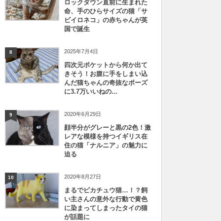
ロックダウン直前に生まれた
命、手のひらサイズの猫「サ
ビイロネコ」の赤ちゃんが英
国で誕生
2025年7月4日
8
四次元ポケットから何か出て
きそう！お腹に手をしまい込
んだ猫ちゃんの奇抜なポーズ
に3.7万いいねの...
2020年6月29日
9
顔半分がグレーと黒の2色！激
レアな模様を持つイギリス在
住の猫「ナルニア」の魅力に
迫る
2020年8月27日
10
まるでピカチュウ猫…！？飼
い主さんの意外な行動で黄色
に染まってしまったタイの猫
が話題に