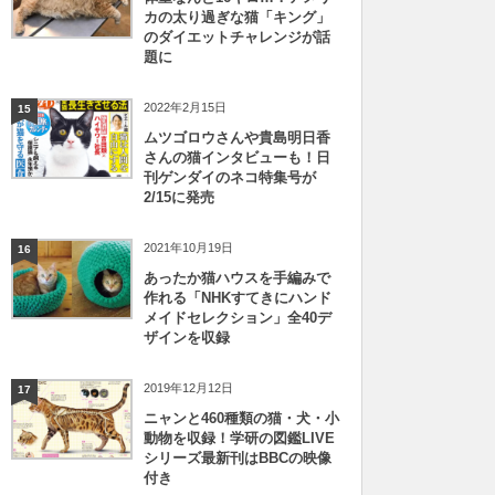
カの太り過ぎな猫「キング」
のダイエットチャレンジが話
題に
2022年2月15日
15
ムツゴロウさんや貴島明日香
さんの猫インタビューも！日
刊ゲンダイのネコ特集号が
2/15に発売
2021年10月19日
16
あったか猫ハウスを手編みで
作れる「NHKすてきにハンド
メイドセレクション」全40デ
ザインを収録
2019年12月12日
17
ニャンと460種類の猫・犬・小
動物を収録！学研の図鑑LIVE
シリーズ最新刊はBBCの映像
付き