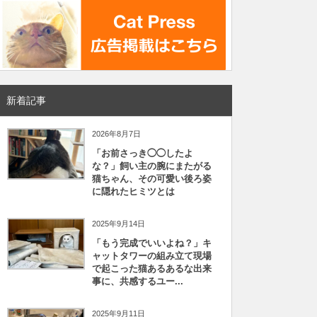
新着記事
2026年8月7日
「お前さっき◯◯したよ
な？」飼い主の腕にまたがる
猫ちゃん、その可愛い後ろ姿
に隠れたヒミツとは
2025年9月14日
「もう完成でいいよね？」キ
ャットタワーの組み立て現場
で起こった猫あるあるな出来
事に、共感するユー...
2025年9月11日