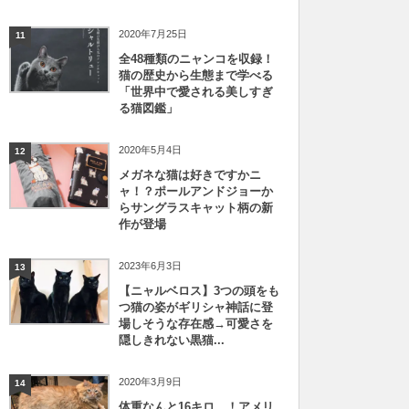
2020年7月25日
11
全48種類のニャンコを収録！
猫の歴史から生態まで学べる
「世界中で愛される美しすぎ
る猫図鑑」
2020年5月4日
12
メガネな猫は好きですかニ
ャ！？ポールアンドジョーか
らサングラスキャット柄の新
作が登場
2023年6月3日
13
【ニャルベロス】3つの頭をも
つ猫の姿がギリシャ神話に登
場しそうな存在感→可愛さを
隠しきれない黒猫...
2020年3月9日
14
体重なんと16キロ…！アメリ