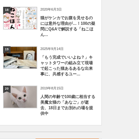
2020年6月3日
18
猫がケンカでお腹を見せるの
には意外な理由が…！100の疑
問にQ&Aで解説する「ねこほ
ん...
2025年9月14日
19
「もう完成でいいよね？」キ
ャットタワーの組み立て現場
で起こった猫あるあるな出来
事に、共感するユー...
2019年8月15日
20
人間の年齢で100歳に相当する
美魔女猫の「あなご」が逝
去、18日までお別れの場を提
供中