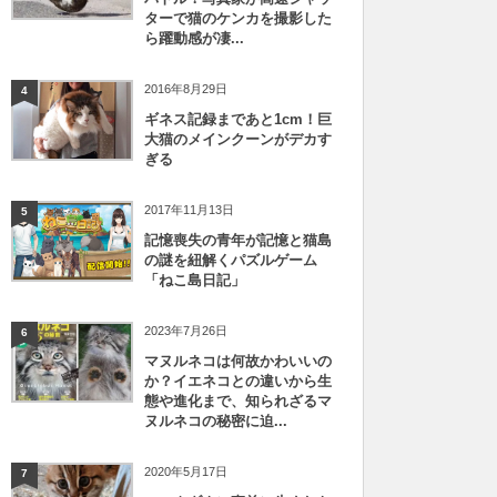
ターで猫のケンカを撮影した
ら躍動感が凄...
2016年8月29日
4
ギネス記録まであと1cm！巨
大猫のメインクーンがデカす
ぎる
2017年11月13日
5
記憶喪失の青年が記憶と猫島
の謎を紐解くパズルゲーム
「ねこ島日記」
2023年7月26日
6
マヌルネコは何故かわいいの
か？イエネコとの違いから生
態や進化まで、知られざるマ
ヌルネコの秘密に迫...
2020年5月17日
7