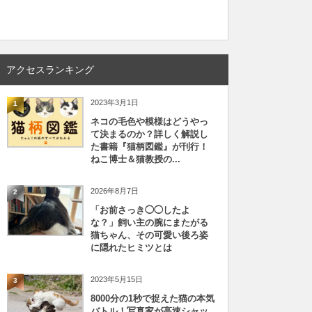
アクセスランキング
2023年3月1日
1
ネコの毛色や模様はどうやっ
て決まるのか？詳しく解説し
た書籍『猫柄図鑑』が刊行！
ねこ博士＆猫教授の...
2026年8月7日
2
「お前さっき◯◯したよ
な？」飼い主の腕にまたがる
猫ちゃん、その可愛い後ろ姿
に隠れたヒミツとは
2023年5月15日
3
8000分の1秒で捉えた猫の本気
バトル！写真家が高速シャッ