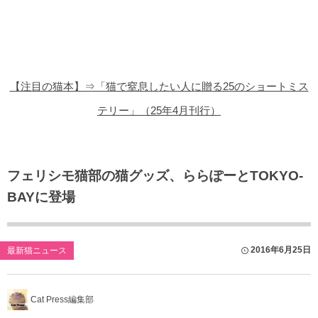
猫の商品レビュー
猫の豆知識・雑学
猫の調査データ
【注目の猫本】⇒「猫で窒息したい人に贈る25のショートミス
猫の譲渡会
テリー」（25年4月刊行）
猫の社会問題
猫のゲーム・アプリ
フェリシモ猫部の猫グッズ、ららぽーとTOKYO-
BAYに登場
猫のフリー写真素材
2016年6月25日
最新猫ニュース
Cat Press編集部