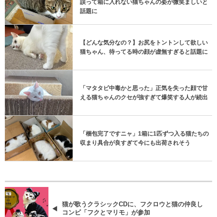
誤って箱に入れない猫ちゃんの姿が微笑ましいと
話題に
【どんな気分なの？】お尻をトントンして欲しい
猫ちゃん、待ってる時の顔が虚無すぎると話題に
「マタタビ中毒かと思った」正気を失った顔で甘
える猫ちゃんのクセが強すぎて爆笑する人が続出
「梱包完了ですニャ」1箱に1匹ずつ入る猫たちの
収まり具合が良すぎて今にも出荷されそう
猫が歌うクラシックCDに、フクロウと猫の仲良し
コンビ「フクとマリモ」が参加