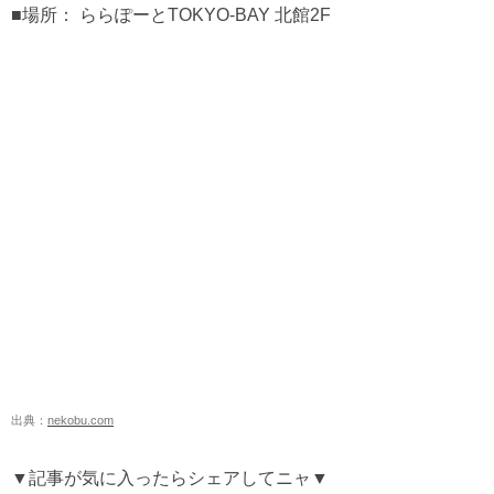
■場所： ららぽーとTOKYO-BAY 北館2F
出典：
nekobu.com
▼記事が気に入ったらシェアしてニャ▼