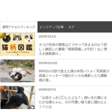
週間アクセスランキング
ピックアップ記事
タグ
1
2023年3月1日
ネコの毛色や模様はどうやって決まるのか？詳
しく解説した書籍『猫柄図鑑』が刊行！ねこ博
士＆猫教授の...
2
2023年5月15日
8000分の1秒で捉えた猫の本気バトル！写真家が
高速シャッターで猫のケンカを撮影したら躍動
感が凄...
3
2026年8月7日
「お前さっき◯◯したよな？」飼い主の腕にま
たがる猫ちゃん、その可愛い後ろ姿に隠れたヒ
ミツとは