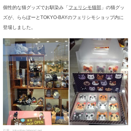
個性的な猫グッズでお馴染み「
フェリシモ猫部
」の猫グッ
ズが、ららぽーとTOKYO-BAYのフェリシモショップ内に
登場しました。
引用：tokyobay.lalaport.net