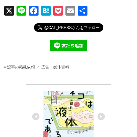
X
Li
F
H
P
E
共
n
a
at
o
m
有
e
c
e
ck
ail
e
n
et
b
a
o
o
⇒
記事の掲載依頼
／
広告・媒体資料
k