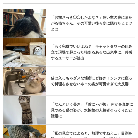
「お前さっき◯◯したよな？」飼い主の腕にまた
がる猫ちゃん、その可愛い後ろ姿に隠れたヒミツ
とは
「もう完成でいいよね？」キャットタワーの組み
立て現場で起こった猫あるあるな出来事に、共感
するユーザーが続出
猫は入っちゃダメな場所ほど好き！シンクに座っ
て料理をさせないネコの姿が可愛すぎて大反響
「なんという長さ」「首にゃが族」 何かを真剣に
見つめる猫の姿が、水族館の人気者そっくりだと
話題に
「私の見立てによると、無理ですねえ…」目測を