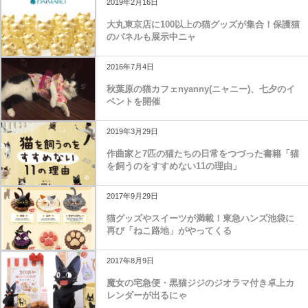
2019年2月16日
大丸東京店に100以上の猫グッズが集合！保護猫
のパネルも展示中ニャ
2016年7月4日
秋葉原の猫カフェnyanny(ニャニー)、七夕のイ
ベントを開催
2019年3月29日
作曲家と7匹の猫たちの日常をつづった書籍「猫
を飼うのをすすめない11の理由」
2017年9月29日
猫グッズやスイーツが満載！東急ハンズ池袋に
再び「ねこ路地」がやってくる
2017年8月9日
魔女の宅急便・黒猫ジジのジオラマ付き卓上カ
レンダーが出るにゃ