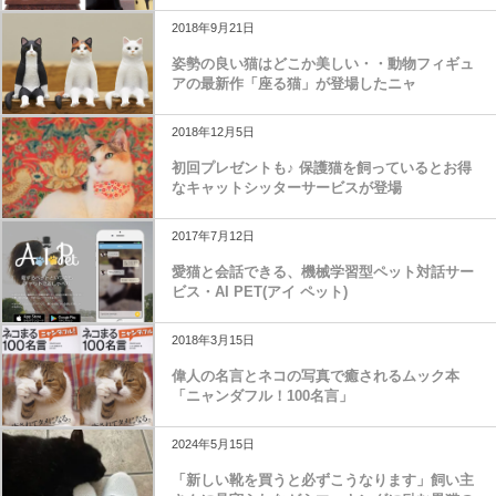
2018年9月21日
姿勢の良い猫はどこか美しい・・動物フィギュ
アの最新作「座る猫」が登場したニャ
2018年12月5日
初回プレゼントも♪ 保護猫を飼っているとお得
なキャットシッターサービスが登場
2017年7月12日
愛猫と会話できる、機械学習型ペット対話サー
ビス・AI PET(アイ ペット)
2018年3月15日
偉人の名言とネコの写真で癒されるムック本
「ニャンダフル！100名言」
2024年5月15日
「新しい靴を買うと必ずこうなります」飼い主