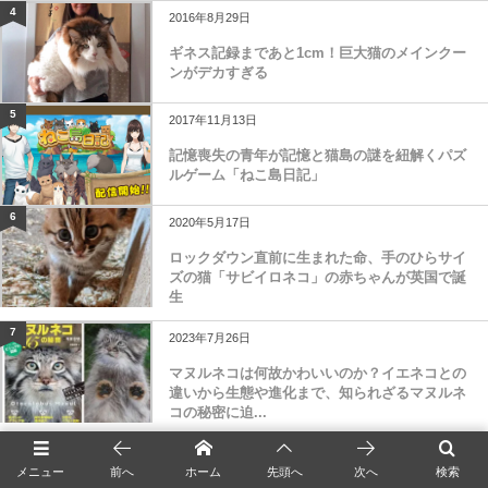
4
2016年8月29日
ギネス記録まであと1cm！巨大猫のメインクー
ンがデカすぎる
5
2017年11月13日
記憶喪失の青年が記憶と猫島の謎を紐解くパズ
ルゲーム「ねこ島日記」
6
2020年5月17日
ロックダウン直前に生まれた命、手のひらサイ
ズの猫「サビイロネコ」の赤ちゃんが英国で誕
生
7
2023年7月26日
マヌルネコは何故かわいいのか？イエネコとの
違いから生態や進化まで、知られざるマヌルネ
コの秘密に迫...
8
2020年8月27日
メニュー
前へ
ホーム
先頭へ
次へ
検索