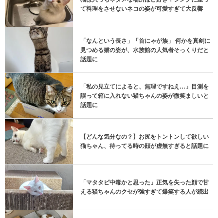
て料理をさせないネコの姿が可愛すぎて大反響
「なんという長さ」「首にゃが族」 何かを真剣に
見つめる猫の姿が、水族館の人気者そっくりだと
話題に
「私の見立てによると、無理ですねえ…」目測を
誤って箱に入れない猫ちゃんの姿が微笑ましいと
話題に
【どんな気分なの？】お尻をトントンして欲しい
猫ちゃん、待ってる時の顔が虚無すぎると話題に
「マタタビ中毒かと思った」正気を失った顔で甘
える猫ちゃんのクセが強すぎて爆笑する人が続出