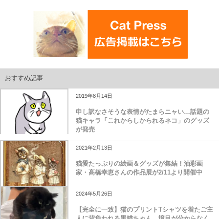
おすすめ記事
2019年8月14日
申し訳なさそうな表情がたまらニャい…話題の
猫キャラ「これからしかられるネコ」のグッズ
が発売
2021年2月13日
猫愛たっぷりの絵画＆グッズが集結！油彩画
家・髙橋幸恵さんの作品展が2/11より開催中
2024年5月26日
【完全に一致】猫のプリントTシャツを着たご主
人に背負われる黒猫ちゃん、境目が分からなく