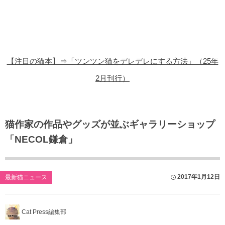
猫の商品レビュー
猫の豆知識・雑学
猫の調査データ
【注目の猫本】⇒「ツンツン猫をデレデレにする方法」（25年
猫の譲渡会
2月刊行）
猫の社会問題
猫のゲーム・アプリ
猫作家の作品やグッズが並ぶギャラリーショップ
「NECOL鎌倉」
猫のフリー写真素材
2017年1月12日
最新猫ニュース
Cat Press編集部