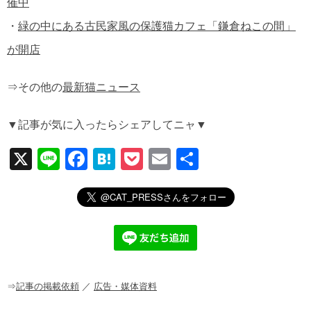
催中
・
緑の中にある古民家風の保護猫カフェ「鎌倉ねこの間」
が開店
⇒その他の
最新猫ニュース
▼記事が気に入ったらシェアしてニャ▼
X
Li
F
H
P
E
共
n
a
at
o
m
有
e
c
e
ck
ail
e
n
et
b
a
o
o
⇒
記事の掲載依頼
／
広告・媒体資料