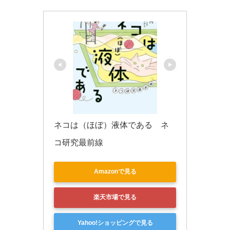
k
ネコは（ほぼ）液体である　ネ
コ研究最前線
Amazonで見る
楽天市場で見る
Yahoo!ショッピングで見る