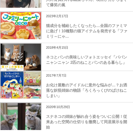
て爆笑の嵐
2023年2月17日
猫成分を補給したくなったら…全国のファミマ
に急げ！10種類の猫アイテムを発売する「ファ
ミリ～にゃ...
2018年4月15日
ネコとパンの美味しいフォトエッセイ「パパン
ニャンニャン 2匹のねことパンのある暮らし」
2017年7月7日
お化け屋敷のアイドルに意外な悩みが…？お洒
落な妖怪姉妹の物語「ろくろっくびのばけねこ
しまい」
2020年10月29日
スナネコの姉妹が触れ合う姿をついに公開！従
来あった空間の仕切りを撤廃して同居展示を開
始