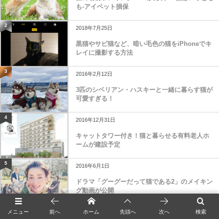
も-アイペット損保
2
2018年7月25日
黒猫やサビ猫など、暗い毛色の猫をiPhoneでキ
レイに撮影する方法
3
2016年2月12日
3匹のシベリアン・ハスキーと一緒に暮らす猫が
可愛すぎる！
4
2016年12月31日
キャットタワー付き！猫と暮らせる有料老人ホ
ームが建設予定
5
2016年6月1日
ドラマ「グーグーだって猫である2」のメイキン
グ動画が公開
6
2018年8月5日
メニュー
前へ
ホーム
先頭へ
次へ
検索