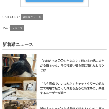
CATEGORY :
最新猫ニュース
TAG :
ショップ
新着猫ニュース
「お前さっき◯◯したよな？」飼い主の腕にまた
がる猫ちゃん、その可愛い後ろ姿に隠れたヒミツ
とは
「もう完成でいいよね？」キャットタワーの組み
立て現場で起こった猫あるあるな出来事に、共感
するユーザーが続出
猫は入っちゃダメな場所ほど好き！シンクに座っ