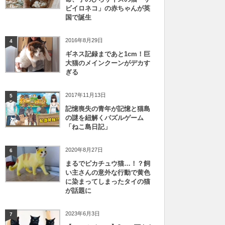
ビイロネコ」の赤ちゃんが英
国で誕生
2016年8月29日
4
ギネス記録まであと1cm！巨
大猫のメインクーンがデカす
ぎる
2017年11月13日
5
記憶喪失の青年が記憶と猫島
の謎を紐解くパズルゲーム
「ねこ島日記」
2020年8月27日
6
まるでピカチュウ猫…！？飼
い主さんの意外な行動で黄色
に染まってしまったタイの猫
が話題に
2023年6月3日
7