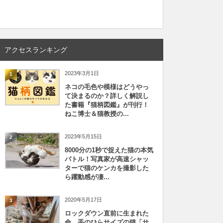
アクセスランキング
2023年3月1日
1
ネコの毛色や模様はどうやっ
て決まるのか？詳しく解説し
た書籍『猫柄図鑑』が刊行！
ねこ博士＆猫教授の...
2023年5月15日
2
8000分の1秒で捉えた猫の本気
バトル！写真家が高速シャッ
ターで猫のケンカを撮影した
ら躍動感が凄...
2020年5月17日
3
ロックダウン直前に生まれた
命、手のひらサイズの猫「サ