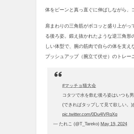
体をピーンと真っ直ぐに伸ばしながら、
肩まわりの三角筋がボコッと盛り上がっ
る後ろ姿。鍛え抜かれたような逆三角形
しい体型で、腕の筋肉で自らの体を支え
プッシュアップ（腕立て伏せ）のトレー
#マッチョ猫大会
コタツで水を飲む後ろ姿はいつも男
(できればタップして見て欲しい。)
pic.twitter.com/0Du4IVRqXq
— たれこ (@T_Tareko)
May 19, 2024