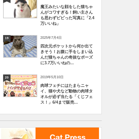
魔王みたいな顔をした猫ちゃ
んがコワすぎる！飼い主さん
も思わずビビった写真に「2.4
万いいね」
2025年7月4日
19
四次元ポケットから何か出て
きそう！お腹に手をしまい込
んだ猫ちゃんの奇抜なポーズ
に3.7万いいねの...
2019年5月10日
20
肉球フェチにはたまらニャ
イ、猫や犬など動物の肉球タ
オルが必ず当たる「くじフェ
ス！」6/4まで販売...