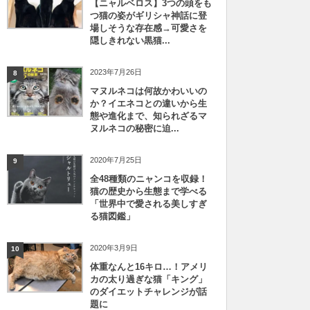
【ニャルベロス】3つの頭をも
つ猫の姿がギリシャ神話に登
場しそうな存在感→可愛さを
隠しきれない黒猫...
2023年7月26日
8
マヌルネコは何故かわいいの
か？イエネコとの違いから生
態や進化まで、知られざるマ
ヌルネコの秘密に迫...
2020年7月25日
9
全48種類のニャンコを収録！
猫の歴史から生態まで学べる
「世界中で愛される美しすぎ
る猫図鑑」
2020年3月9日
10
体重なんと16キロ…！アメリ
カの太り過ぎな猫「キング」
のダイエットチャレンジが話
題に