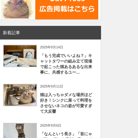
新着記事
2025年9月14日
「もう完成でいいよね？」キ
ャットタワーの組み立て現場
で起こった猫あるあるな出来
事に、共感するユー...
2025年9月11日
猫は入っちゃダメな場所ほど
好き！シンクに座って料理を
させないネコの姿が可愛すぎ
て大反響
2025年9月6日
「なんという長さ」「首にゃ