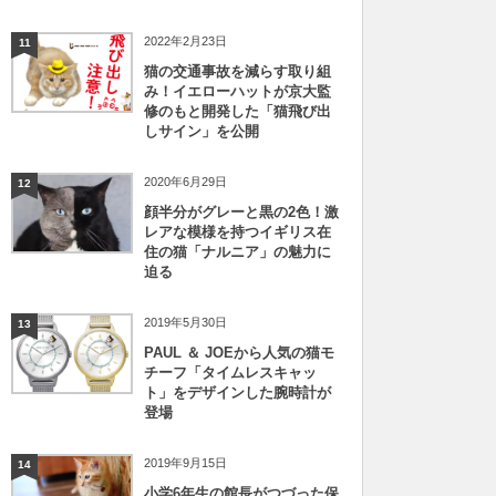
2022年2月23日
11
猫の交通事故を減らす取り組
み！イエローハットが京大監
修のもと開発した「猫飛び出
しサイン」を公開
2020年6月29日
12
顔半分がグレーと黒の2色！激
レアな模様を持つイギリス在
住の猫「ナルニア」の魅力に
迫る
2019年5月30日
13
PAUL ＆ JOEから人気の猫モ
チーフ「タイムレスキャッ
ト」をデザインした腕時計が
登場
2019年9月15日
14
小学6年生の館長がつづった保