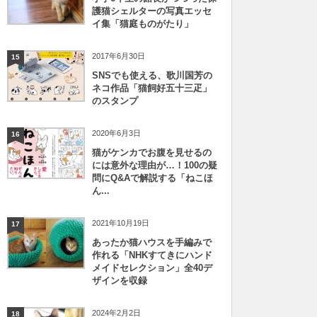
護猫シェルターの写真エッセ
イ集「猫庭ものがたり」
2017年6月30日
15
SNSでも使える、歌川国芳の
ネコ作品「猫飼好五十三疋」
のスタンプ
2020年6月3日
16
猫がケンカでお腹を見せるの
には意外な理由が…！100の疑
問にQ&Aで解説する「ねこほ
ん...
2021年10月19日
17
あったか猫ハウスを手編みで
作れる「NHKすてきにハンド
メイドセレクション」全40デ
ザインを収録
2024年2月2日
18