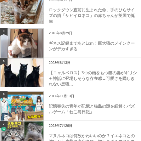
ロックダウン直前に生まれた命、手のひらサイ
ズの猫「サビイロネコ」の赤ちゃんが英国で誕
生
4
2016年8月29日
ギネス記録まであと1cm！巨大猫のメインクー
ンがデカすぎる
5
2023年6月3日
【ニャルベロス】3つの頭をもつ猫の姿がギリシ
ャ神話に登場しそうな存在感→可愛さを隠しき
れない黒猫...
6
2017年11月13日
記憶喪失の青年が記憶と猫島の謎を紐解くパズ
ルゲーム「ねこ島日記」
7
2023年7月26日
マヌルネコは何故かわいいのか？イエネコとの