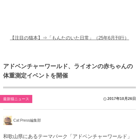
猫の商品レビュー
猫の豆知識・雑学
猫の調査データ
【注目の猫本】⇒「もんたのいた日常」（25年6月刊行）
猫の譲渡会
猫の社会問題
アドベンチャーワールド、ライオンの赤ちゃんの
体重測定イベントを開催
猫のゲーム・アプリ
猫のフリー写真素材
2017年10月26日
最新猫ニュース
Cat Press編集部
和歌山県にあるテーマパーク「アドベンチャーワールド」