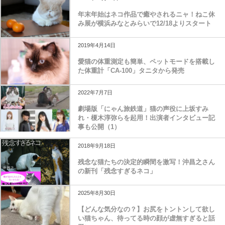
年末年始はネコ作品で癒やされるニャ！ねこ休
み展が横浜みなとみらいで12/18よりスタート
2019年4月14日
愛猫の体重測定も簡単、ペットモードを搭載し
た体重計「CA-100」タニタから発売
2022年7月7日
劇場版「にゃん旅鉄道」猫の声役に上坂すみ
れ・榎木淳弥らを起用！出演者インタビュー記
事も公開（1）
2018年9月18日
残念な猫たちの決定的瞬間を激写！沖昌之さん
の新刊「残念すぎるネコ」
2025年8月30日
【どんな気分なの？】お尻をトントンして欲し
い猫ちゃん、待ってる時の顔が虚無すぎると話