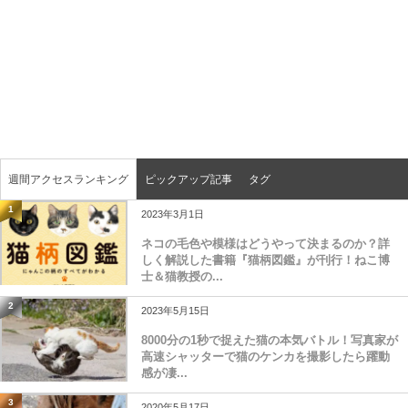
週間アクセスランキング
ピックアップ記事
タグ
1
2023年3月1日
ネコの毛色や模様はどうやって決まるのか？詳
しく解説した書籍『猫柄図鑑』が刊行！ねこ博
士＆猫教授の...
2
2023年5月15日
8000分の1秒で捉えた猫の本気バトル！写真家が
高速シャッターで猫のケンカを撮影したら躍動
感が凄...
3
2020年5月17日