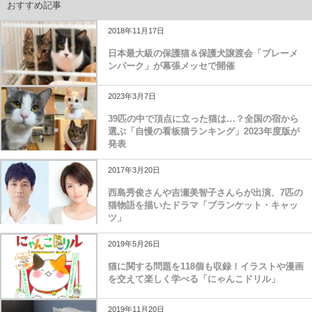
おすすめ記事
2018年11月17日
日本最大級の保護猫＆保護犬譲渡会「ブレーメ
ンパーク」が幕張メッセで開催
2023年3月7日
39匹の中で頂点に立った猫は…？全国の宿から
選ぶ「自慢の看板猫ランキング」2023年度版が
発表
2017年3月20日
西島秀俊さんや吉瀬美智子さんらが出演、7匹の
猫物語を描いたドラマ「ブランケット・キャッ
ツ」
2019年5月26日
猫に関する問題を118個も収録！イラストや漫画
を交えて楽しく学べる「にゃんこドリル」
2019年11月20日