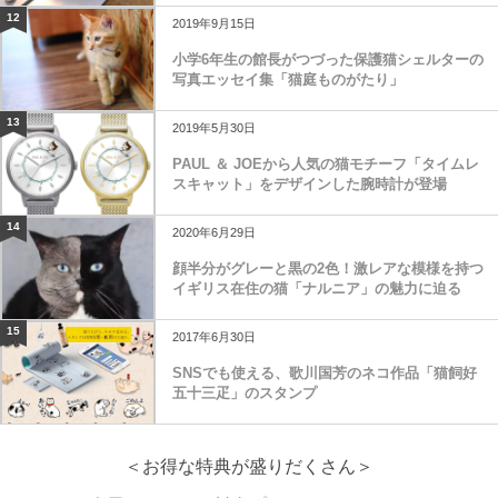
12
2019年9月15日
小学6年生の館長がつづった保護猫シェルターの
写真エッセイ集「猫庭ものがたり」
13
2019年5月30日
PAUL ＆ JOEから人気の猫モチーフ「タイムレ
スキャット」をデザインした腕時計が登場
14
2020年6月29日
顔半分がグレーと黒の2色！激レアな模様を持つ
イギリス在住の猫「ナルニア」の魅力に迫る
15
2017年6月30日
SNSでも使える、歌川国芳のネコ作品「猫飼好
五十三疋」のスタンプ
＜お得な特典が盛りだくさん＞