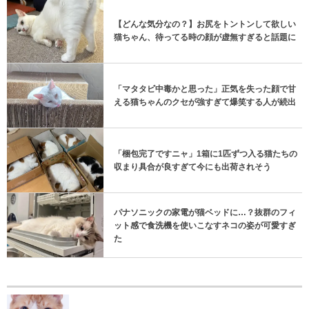
【どんな気分なの？】お尻をトントンして欲しい
猫ちゃん、待ってる時の顔が虚無すぎると話題に
「マタタビ中毒かと思った」正気を失った顔で甘
える猫ちゃんのクセが強すぎて爆笑する人が続出
「梱包完了ですニャ」1箱に1匹ずつ入る猫たちの
収まり具合が良すぎて今にも出荷されそう
パナソニックの家電が猫ベッドに…？抜群のフィ
ット感で食洗機を使いこなすネコの姿が可愛すぎ
た