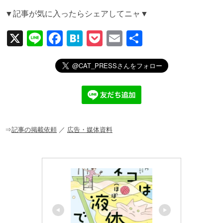
▼記事が気に入ったらシェアしてニャ▼
X
Li
F
H
P
E
共
n
a
at
o
m
有
e
c
e
ck
ail
e
n
et
b
a
o
o
⇒
記事の掲載依頼
／
広告・媒体資料
k