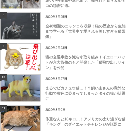
違いから生態や進化まで、知られざるマヌルネ
コの秘密に迫...
8
2020年7月25日
全48種類のニャンコを収録！猫の歴史から生態
まで学べる「世界中で愛される美しすぎる猫図
鑑」
9
2022年2月23日
猫の交通事故を減らす取り組み！イエローハッ
トが京大監修のもと開発した「猫飛び出しサイ
ン」を公開
10
2020年8月27日
まるでピカチュウ猫…！？飼い主さんの意外な
行動で黄色に染まってしまったタイの猫が話題
に
11
2020年3月9日
体重なんと16キロ…！アメリカの太り過ぎな猫
「キング」のダイエットチャレンジが話題に