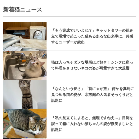
新着猫ニュース
「もう完成でいいよね？」キャットタワーの組み
立て現場で起こった猫あるあるな出来事に、共感
するユーザーが続出
猫は入っちゃダメな場所ほど好き！シンクに座っ
て料理をさせないネコの姿が可愛すぎて大反響
「なんという長さ」「首にゃが族」 何かを真剣に
見つめる猫の姿が、水族館の人気者そっくりだと
話題に
「私の見立てによると、無理ですねえ…」目測を
誤って箱に入れない猫ちゃんの姿が微笑ましいと
話題に