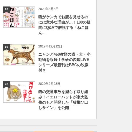
2020年6月3日
18
猫がケンカでお腹を見せるの
には意外な理由が…！100の疑
問にQ&Aで解説する「ねこほ
ん...
2019年12月12日
19
ニャンと460種類の猫・犬・小
動物を収録！学研の図鑑LIVE
シリーズ最新刊はBBCの映像
付き
2022年2月23日
20
猫の交通事故を減らす取り組
み！イエローハットが京大監
修のもと開発した「猫飛び出
しサイン」を公開