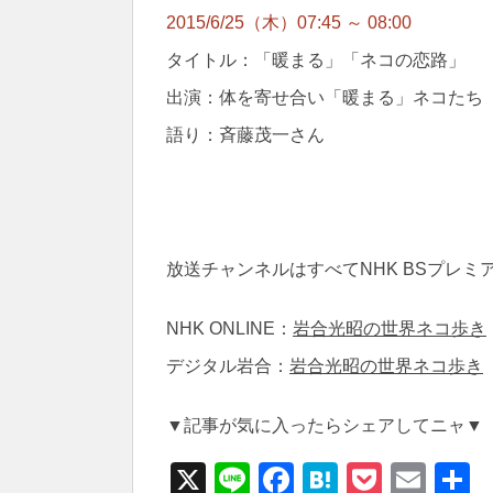
2015/6/25（木）07:45 ～ 08:00
タイトル：「暖まる」「ネコの恋路」
出演：体を寄せ合い「暖まる」ネコたち
語り：斉藤茂一さん
放送チャンネルはすべてNHK BSプレミ
NHK ONLINE：
岩合光昭の世界ネコ歩き
デジタル岩合：
岩合光昭の世界ネコ歩き
▼記事が気に入ったらシェアしてニャ▼
X
Li
F
H
P
E