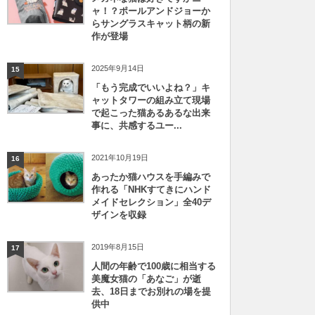
ャ！？ポールアンドジョーか
らサングラスキャット柄の新
作が登場
2025年9月14日
15
「もう完成でいいよね？」キ
ャットタワーの組み立て現場
で起こった猫あるあるな出来
事に、共感するユー...
2021年10月19日
16
あったか猫ハウスを手編みで
作れる「NHKすてきにハンド
メイドセレクション」全40デ
ザインを収録
2019年8月15日
17
人間の年齢で100歳に相当する
美魔女猫の「あなご」が逝
去、18日までお別れの場を提
供中