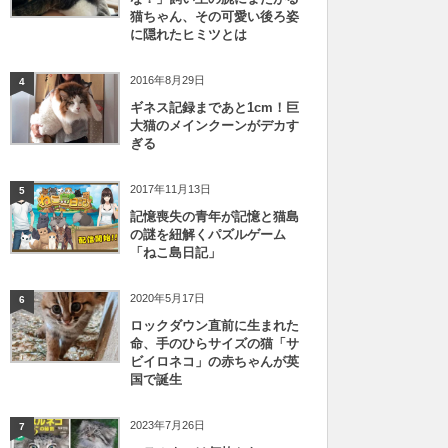
猫ちゃん、その可愛い後ろ姿
に隠れたヒミツとは
2016年8月29日
4
ギネス記録まであと1cm！巨
大猫のメインクーンがデカす
ぎる
2017年11月13日
5
記憶喪失の青年が記憶と猫島
の謎を紐解くパズルゲーム
「ねこ島日記」
2020年5月17日
6
ロックダウン直前に生まれた
命、手のひらサイズの猫「サ
ビイロネコ」の赤ちゃんが英
国で誕生
2023年7月26日
7