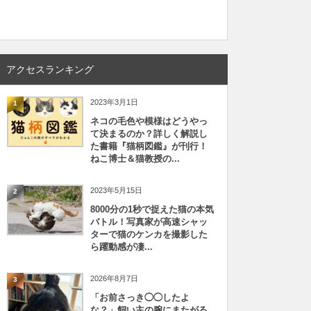
アクセスランキング
2023年3月1日
1
ネコの毛色や模様はどうやっ
て決まるのか？詳しく解説し
た書籍『猫柄図鑑』が刊行！
ねこ博士＆猫教授の...
2023年5月15日
2
8000分の1秒で捉えた猫の本気
バトル！写真家が高速シャッ
ターで猫のケンカを撮影した
ら躍動感が凄...
2026年8月7日
3
「お前さっき◯◯したよ
な？」飼い主の腕にまたがる