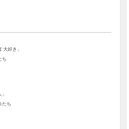
 大好き」
たち
人」
コたち