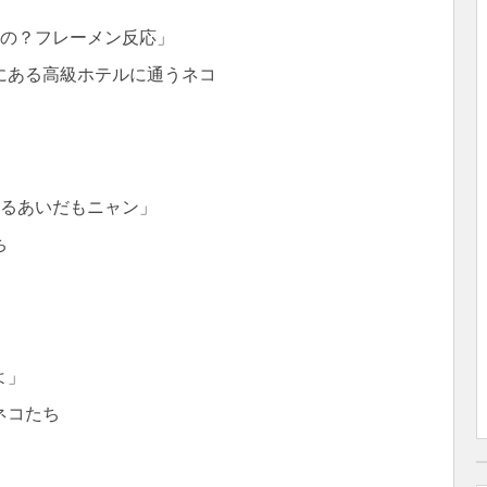
るの？フレーメン反応」
にある高級ホテルに通うネコ
いるあいだもニャン」
ち
よ」
ネコたち