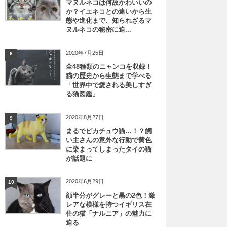
マヌルネコは何故かわいいの
か？イエネコとの違いから生
態や進化まで、知られざるマ
ヌルネコの秘密に迫...
2020年7月25日
8
全48種類のニャンコを収録！
猫の歴史から生態まで学べる
「世界中で愛される美しすぎ
る猫図鑑」
2020年8月27日
9
まるでピカチュウ猫…！？飼
い主さんの意外な行動で黄色
に染まってしまったタイの猫
が話題に
2020年6月29日
10
顔半分がグレーと黒の2色！激
レアな模様を持つイギリス在
住の猫「ナルニア」の魅力に
迫る