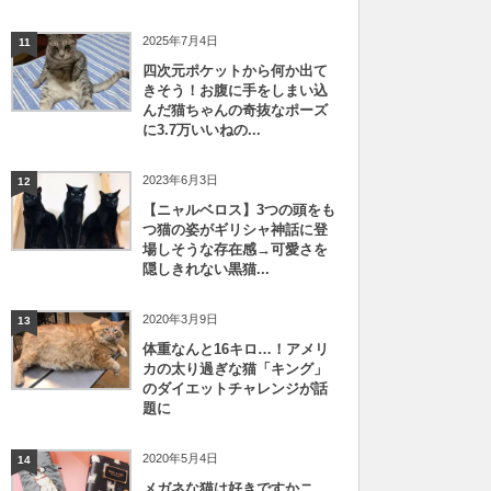
2025年7月4日
11
四次元ポケットから何か出て
きそう！お腹に手をしまい込
んだ猫ちゃんの奇抜なポーズ
に3.7万いいねの...
2023年6月3日
12
【ニャルベロス】3つの頭をも
つ猫の姿がギリシャ神話に登
場しそうな存在感→可愛さを
隠しきれない黒猫...
2020年3月9日
13
体重なんと16キロ…！アメリ
カの太り過ぎな猫「キング」
のダイエットチャレンジが話
題に
2020年5月4日
14
メガネな猫は好きですかニ