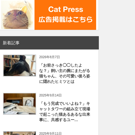
新着記事
2026年8月7日
「お前さっき◯◯したよ
な？」飼い主の腕にまたがる
猫ちゃん、その可愛い後ろ姿
に隠れたヒミツとは
2025年9月14日
「もう完成でいいよね？」キ
ャットタワーの組み立て現場
で起こった猫あるあるな出来
事に、共感するユー...
2025年9月11日