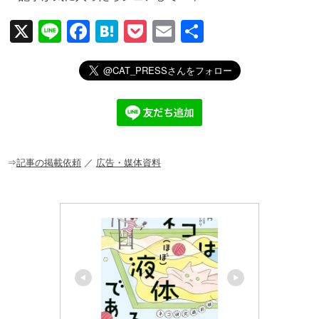
X
Li
F
H
P
E
共
n
a
at
o
m
有
e
c
e
ck
ail
e
n
et
b
a
o
o
⇒
記事の掲載依頼
／
広告・媒体資料
k