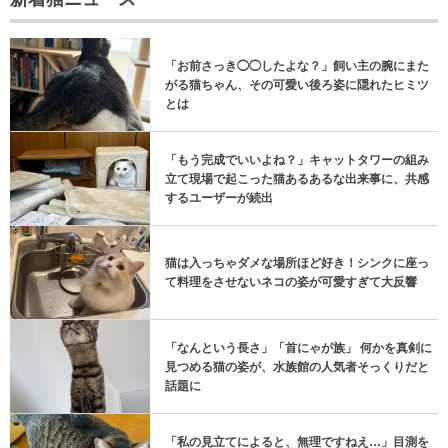
「お前さっき◯◯したよな？」飼い主の腕にまた
がる猫ちゃん、その可愛い後ろ姿に隠れたヒミツ
とは
「もう完成でいいよね？」キャットタワーの組み
立て現場で起こった猫あるあるな出来事に、共感
するユーザーが続出
猫は入っちゃダメな場所ほど好き！シンクに座っ
て料理をさせないネコの姿が可愛すぎて大反響
「なんという長さ」「首にゃが族」 何かを真剣に
見つめる猫の姿が、水族館の人気者そっくりだと
話題に
「私の見立てによると、無理ですねえ…」目測を