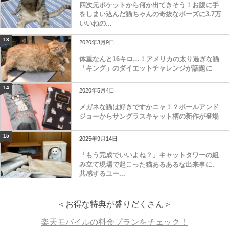
四次元ポケットから何か出てきそう！お腹に手
をしまい込んだ猫ちゃんの奇抜なポーズに3.7万
いいねの...
13
2020年3月9日
体重なんと16キロ…！アメリカの太り過ぎな猫
「キング」のダイエットチャレンジが話題に
14
2020年5月4日
メガネな猫は好きですかニャ！？ポールアンド
ジョーからサングラスキャット柄の新作が登場
15
2025年9月14日
「もう完成でいいよね？」キャットタワーの組
み立て現場で起こった猫あるあるな出来事に、
共感するユー...
＜お得な特典が盛りだくさん＞
楽天モバイルの料金プランをチェック！