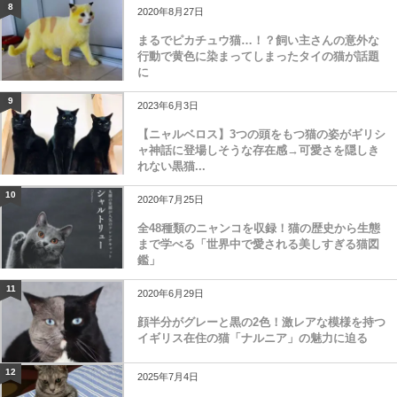
8
2020年8月27日
まるでピカチュウ猫…！？飼い主さんの意外な
行動で黄色に染まってしまったタイの猫が話題
に
9
2023年6月3日
【ニャルベロス】3つの頭をもつ猫の姿がギリシ
ャ神話に登場しそうな存在感→可愛さを隠しき
れない黒猫...
10
2020年7月25日
全48種類のニャンコを収録！猫の歴史から生態
まで学べる「世界中で愛される美しすぎる猫図
鑑」
11
2020年6月29日
顔半分がグレーと黒の2色！激レアな模様を持つ
イギリス在住の猫「ナルニア」の魅力に迫る
12
2025年7月4日