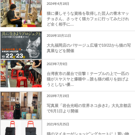
2024年4月18日
猫に優しそうな資格を取得した芸人の青木マッ
チョさん、さっそく猫カフェに行ってみたけれ
ど全く相手に...
2016年10月11日
大丸福岡店のパサージュ広場で10/22から猫の写
真展などを開催
2023年7月9日
台湾夜市の屋台で目撃！テーブルの上で一匹の
猫がスヤスヤと爆睡中→誰も猫の眠りを妨げよ
うとしない優...
2018年7月19日
写真展「岩合光昭の世界ネコ歩き2」大丸京都店
で8月1日より開催
2021年5月25日
猫のマイキーがショッピングカートに！買い物