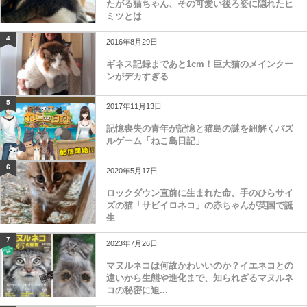
たがる猫ちゃん、その可愛い後ろ姿に隠れたヒ
ミツとは
4
2016年8月29日
ギネス記録まであと1cm！巨大猫のメインクー
ンがデカすぎる
5
2017年11月13日
記憶喪失の青年が記憶と猫島の謎を紐解くパズ
ルゲーム「ねこ島日記」
6
2020年5月17日
ロックダウン直前に生まれた命、手のひらサイ
ズの猫「サビイロネコ」の赤ちゃんが英国で誕
生
7
2023年7月26日
マヌルネコは何故かわいいのか？イエネコとの
違いから生態や進化まで、知られざるマヌルネ
コの秘密に迫...