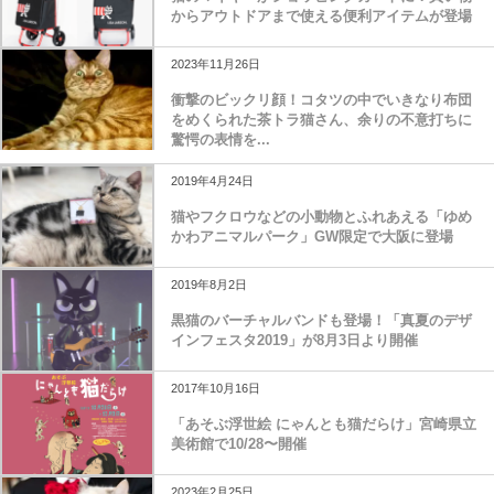
からアウトドアまで使える便利アイテムが登場
2023年11月26日
衝撃のビックリ顔！コタツの中でいきなり布団
をめくられた茶トラ猫さん、余りの不意打ちに
驚愕の表情を...
2019年4月24日
猫やフクロウなどの小動物とふれあえる「ゆめ
かわアニマルパーク」GW限定で大阪に登場
2019年8月2日
黒猫のバーチャルバンドも登場！「真夏のデザ
インフェスタ2019」が8月3日より開催
2017年10月16日
「あそぶ浮世絵 にゃんとも猫だらけ」宮崎県立
美術館で10/28〜開催
2023年2月25日