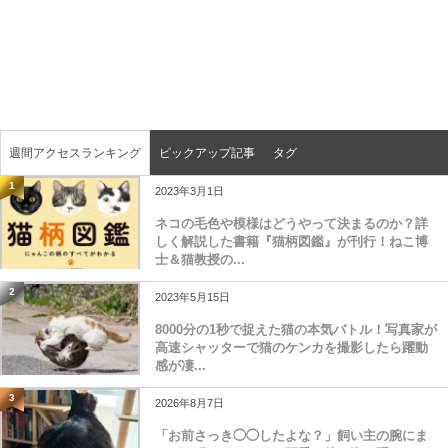
週間アクセスランキング
ピックアップ記事
タグ
1
2023年3月1日
ネコの毛色や模様はどうやって決まるのか？詳
しく解説した書籍『猫柄図鑑』が刊行！ねこ博
士＆猫教授の...
2
2023年5月15日
8000分の1秒で捉えた猫の本気バトル！写真家が
高速シャッターで猫のケンカを撮影したら躍動
感が凄...
3
2026年8月7日
「お前さっき◯◯したよな？」飼い主の腕にま