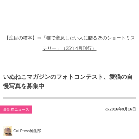
猫の商品レビュー
猫の豆知識・雑学
猫の調査データ
【注目の猫本】⇒「猫で窒息したい人に贈る25のショートミス
猫の譲渡会
テリー」（25年4月刊行）
猫の社会問題
猫のゲーム・アプリ
いぬねこマガジンのフォトコンテスト、愛猫の自
慢写真を募集中
猫のフリー写真素材
2016年9月16日
最新猫ニュース
Cat Press編集部