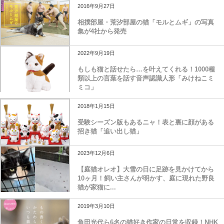
2016年9月27日
相撲部屋・荒汐部屋の猫「モルとムギ」の写真
集が4社から発売
2022年9月19日
もしも猫と話せたら…を叶えてくれる！1000種
類以上の言葉を話す音声認識人形「みけねこミ
ミコ」
2018年1月15日
受験シーズン版もあるニャ！表と裏に顔がある
招き猫「追い出し猫」
2023年12月6日
【庭猫オレオ】大雪の日に足跡を見かけてから
10ヶ月！飼い主さんが明かす、庭に現れた野良
猫が家猫に...
2019年3月10日
角田光代ら6名の猫好き作家の日常を収録！NHK