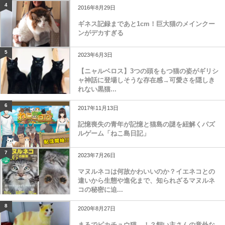
4
2016年8月29日
ギネス記録まであと1cm！巨大猫のメインクー
ンがデカすぎる
5
2023年6月3日
【ニャルベロス】3つの頭をもつ猫の姿がギリシ
ャ神話に登場しそうな存在感→可愛さを隠しき
れない黒猫...
6
2017年11月13日
記憶喪失の青年が記憶と猫島の謎を紐解くパズ
ルゲーム「ねこ島日記」
7
2023年7月26日
マヌルネコは何故かわいいのか？イエネコとの
違いから生態や進化まで、知られざるマヌルネ
コの秘密に迫...
8
2020年8月27日
まるでピカチュウ猫…！？飼い主さんの意外な