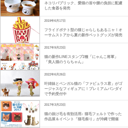
ネコリパブリック、愛猫の首や腰の負担に配慮
した食器を発売
2019年6月17日
フライドポテト型の猫じゃらしもあるニャ！オ
ーサムストアから夏の新作ペットグッズが発売
2017年9月23日
猫の新作LINEスタンプ2種「にゃんこ将軍」
「美人猫のうらちゃん」
2022年6月26日
叶姉妹とベンガル猫の「ファビュラス君」がゴ
ージャスなフィギュアに！プレミアムバンダイ
で予約受付中
2017年3月23日
猫の抜け毛を有効活用♪ 猫毛フェルトで作った
作品展＆イベント「猫毛祭り」が沖縄で開催