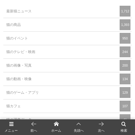
最新猫ニュース
1,712
猫の商品
1,393
猫のイベント
950
猫のテレビ・映画
244
猫の画像・写真
200
猫の動画・映像
134
猫のゲーム・アプリ
129
猫カフェ
107
猫の調査データ
41
メニュー
前へ
ホーム
先頭へ
次へ
検索
猫の豆知識・雑学
16