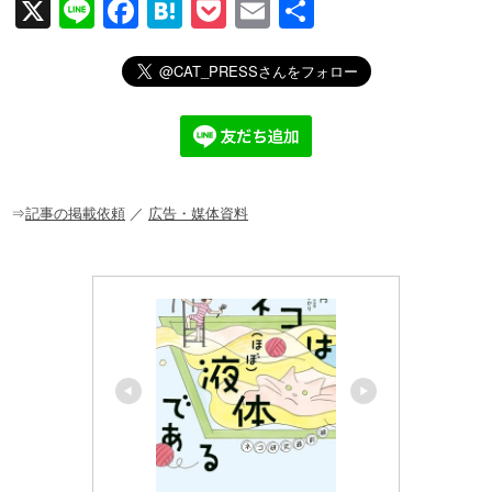
X
Li
F
H
P
E
共
n
a
at
o
m
有
e
c
e
ck
ail
e
n
et
b
a
o
o
⇒
記事の掲載依頼
／
広告・媒体資料
k