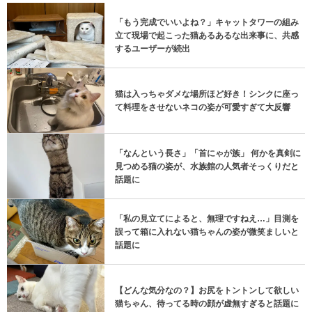
「もう完成でいいよね？」キャットタワーの組み
立て現場で起こった猫あるあるな出来事に、共感
するユーザーが続出
猫は入っちゃダメな場所ほど好き！シンクに座っ
て料理をさせないネコの姿が可愛すぎて大反響
「なんという長さ」「首にゃが族」 何かを真剣に
見つめる猫の姿が、水族館の人気者そっくりだと
話題に
「私の見立てによると、無理ですねえ…」目測を
誤って箱に入れない猫ちゃんの姿が微笑ましいと
話題に
【どんな気分なの？】お尻をトントンして欲しい
猫ちゃん、待ってる時の顔が虚無すぎると話題に