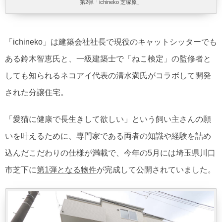
第2弾「ichineko 芝塚原」
「ichineko」は建築会社社長で現役のキャットシッターでも
ある鈴木智恵氏と、一級建築士で「ねこ検定」の監修者と
しても知られるネコアイ代表の清水満氏がコラボして開発
された分譲住宅。
「愛猫に健康で長生きして欲しい」という飼い主さんの願
いを叶えるために、専門家である両者の知識や経験を詰め
込んだこだわりの仕様が満載で、今年の5月には埼玉県川口
市芝下に
第1弾となる物件
が完成して公開されていました。