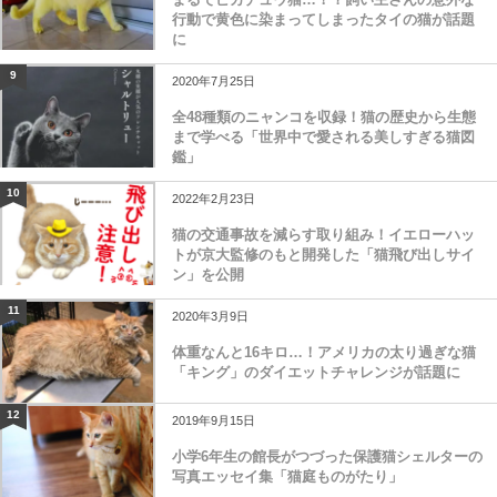
行動で黄色に染まってしまったタイの猫が話題
に
9
2020年7月25日
全48種類のニャンコを収録！猫の歴史から生態
まで学べる「世界中で愛される美しすぎる猫図
鑑」
10
2022年2月23日
猫の交通事故を減らす取り組み！イエローハッ
トが京大監修のもと開発した「猫飛び出しサイ
ン」を公開
11
2020年3月9日
体重なんと16キロ…！アメリカの太り過ぎな猫
「キング」のダイエットチャレンジが話題に
12
2019年9月15日
小学6年生の館長がつづった保護猫シェルターの
写真エッセイ集「猫庭ものがたり」