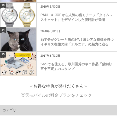
13
2019年5月30日
PAUL ＆ JOEから人気の猫モチーフ「タイムレ
スキャット」をデザインした腕時計が登場
14
2020年6月29日
顔半分がグレーと黒の2色！激レアな模様を持つ
イギリス在住の猫「ナルニア」の魅力に迫る
15
2017年6月30日
SNSでも使える、歌川国芳のネコ作品「猫飼好
五十三疋」のスタンプ
＜お得な特典が盛りだくさん＞
楽天モバイルの料金プランをチェック！
カテゴリー