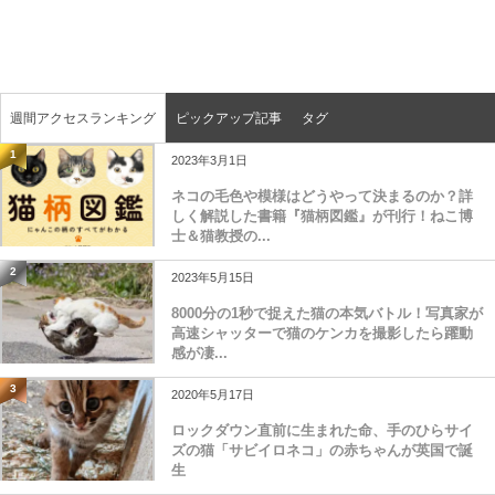
週間アクセスランキング
ピックアップ記事
タグ
1
2023年3月1日
ネコの毛色や模様はどうやって決まるのか？詳
しく解説した書籍『猫柄図鑑』が刊行！ねこ博
士＆猫教授の...
2
2023年5月15日
8000分の1秒で捉えた猫の本気バトル！写真家が
高速シャッターで猫のケンカを撮影したら躍動
感が凄...
3
2020年5月17日
ロックダウン直前に生まれた命、手のひらサイ
ズの猫「サビイロネコ」の赤ちゃんが英国で誕
生