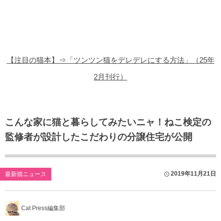
猫の商品レビュー
猫の豆知識・雑学
猫の調査データ
【注目の猫本】⇒「ツンツン猫をデレデレにする方法」（25年
猫の譲渡会
2月刊行）
猫の社会問題
猫のゲーム・アプリ
こんな家に猫と暮らしてみたいニャ！ねこ検定の
監修者が設計したこだわりの分譲住宅が公開
猫のフリー写真素材
2019年11月21日
最新猫ニュース
Cat Press編集部