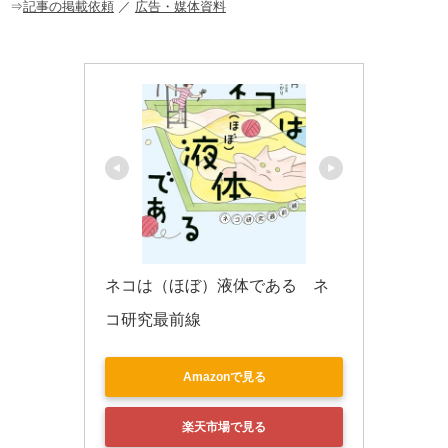
o
⇒
記事の掲載依頼
／
広告・媒体資料
k
ネコは（ほぼ）液体である　ネ
コ研究最前線
Amazonで見る
楽天市場で見る