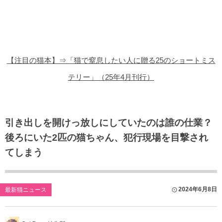
猫の商品レビュー
猫の豆知識・雑学
猫の調査データ
【注目の猫本】⇒「猫で窒息したい人に贈る25のショートミス
猫の譲渡会
テリー」（25年4月刊行）
猫の社会問題
猫のゲーム・アプリ
引き出しを開けっ放しにしていたのは誰の仕業？
後ろにいた2匹の猫ちゃん、犯行現場を目撃され
猫のフリー写真素材
てしまう
2024年6月8日
最新猫ニュース