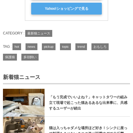
Yahoo!ショッピングで見る
CATEGORY :
最新猫ニュース
TAG :
hot
news
pickup
topic
trend
おもしろ
保護猫
多頭飼い
新着猫ニュース
「もう完成でいいよね？」キャットタワーの組み
立て現場で起こった猫あるあるな出来事に、共感
するユーザーが続出
猫は入っちゃダメな場所ほど好き！シンクに座っ