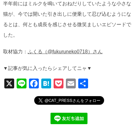
半年前にはミルクを鳴いておねだりしていたような小さな
猫が、今では開いた引き出しに便乗して忍び込むようにな
るとは、何とも成長を感じさせる微笑ましいエピソードで
した。
取材協力：
ふくる（@fukuruneko0718）さん
▼記事が気に入ったらシェアしてニャ▼
X
Li
F
H
P
E
共
n
a
at
o
m
有
e
c
e
ck
ail
e
n
et
b
a
o