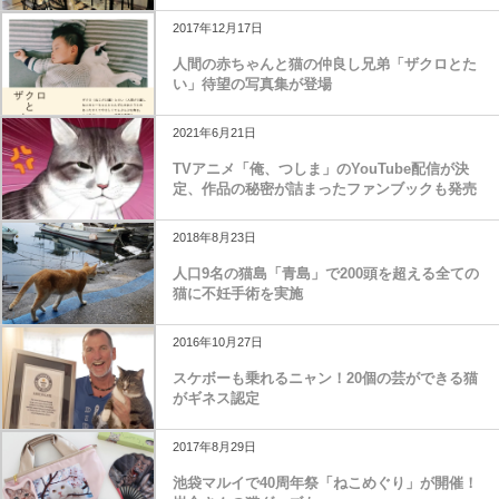
2017年12月17日
人間の赤ちゃんと猫の仲良し兄弟「ザクロとた
い」待望の写真集が登場
2021年6月21日
TVアニメ「俺、つしま」のYouTube配信が決
定、作品の秘密が詰まったファンブックも発売
2018年8月23日
人口9名の猫島「青島」で200頭を超える全ての
猫に不妊手術を実施
2016年10月27日
スケボーも乗れるニャン！20個の芸ができる猫
がギネス認定
2017年8月29日
池袋マルイで40周年祭「ねこめぐり」が開催！