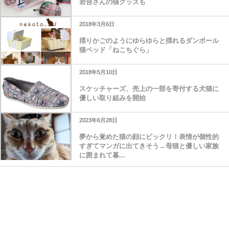
岩合さんの猫グッズも
2018年3月6日
揺りかごのようにゆらゆらと揺れるダンボール
猫ベッド「ねこちぐら」
2018年5月10日
スケッチャーズ、売上の一部を寄付する犬猫に
優しい取り組みを開始
2023年6月28日
夢から覚めた猫の顔にビックリ！表情が個性的
すぎてマンガに出てきそう→母猫と優しい家族
に囲まれて暮...