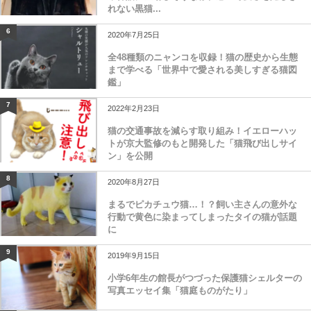
れない黒猫...
6
2020年7月25日
全48種類のニャンコを収録！猫の歴史から生態
まで学べる「世界中で愛される美しすぎる猫図
鑑」
7
2022年2月23日
猫の交通事故を減らす取り組み！イエローハッ
トが京大監修のもと開発した「猫飛び出しサイ
ン」を公開
8
2020年8月27日
まるでピカチュウ猫…！？飼い主さんの意外な
行動で黄色に染まってしまったタイの猫が話題
に
9
2019年9月15日
小学6年生の館長がつづった保護猫シェルターの
写真エッセイ集「猫庭ものがたり」