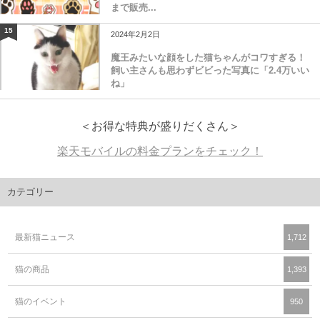
まで販売...
15
2024年2月2日
魔王みたいな顔をした猫ちゃんがコワすぎる！
飼い主さんも思わずビビった写真に「2.4万いい
ね」
＜お得な特典が盛りだくさん＞
楽天モバイルの料金プランをチェック！
カテゴリー
最新猫ニュース
1,712
猫の商品
1,393
猫のイベント
950