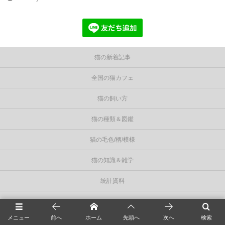
猫の新着記事
全国の猫カフェ
猫の飼い方
猫の種類＆図鑑
猫の毛色/柄/模様
猫の知識＆雑学
統計資料
About
メニュー
前へ
ホーム
先頭へ
次へ
検索
privacy policy