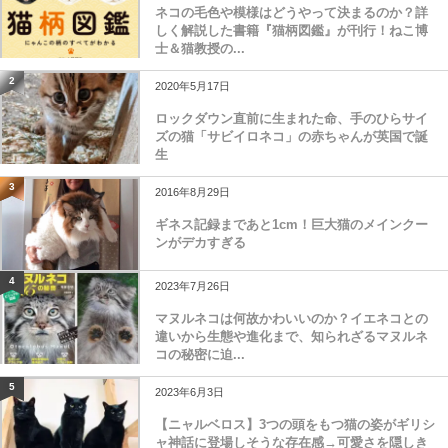
ネコの毛色や模様はどうやって決まるのか？詳
しく解説した書籍『猫柄図鑑』が刊行！ねこ博
士＆猫教授の...
2
2020年5月17日
ロックダウン直前に生まれた命、手のひらサイ
ズの猫「サビイロネコ」の赤ちゃんが英国で誕
生
3
2016年8月29日
ギネス記録まであと1cm！巨大猫のメインクー
ンがデカすぎる
4
2023年7月26日
マヌルネコは何故かわいいのか？イエネコとの
違いから生態や進化まで、知られざるマヌルネ
コの秘密に迫...
5
2023年6月3日
【ニャルベロス】3つの頭をもつ猫の姿がギリシ
ャ神話に登場しそうな存在感→可愛さを隠しき