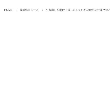
HOME
最新猫ニュース
引き出しを開けっ放しにしていたのは誰の仕業？後