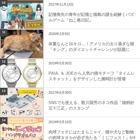
10
2017年11月13日
記憶喪失の青年が記憶と猫島の謎を紐解くパズ
ルゲーム「ねこ島日記」
11
2020年3月9日
体重なんと16キロ…！アメリカの太り過ぎな猫
「キング」のダイエットチャレンジが話題に
12
2019年5月30日
PAUL ＆ JOEから人気の猫モチーフ「タイムレ
スキャット」をデザインした腕時計が登場
13
2017年6月30日
SNSでも使える、歌川国芳のネコ作品「猫飼好
五十三疋」のスタンプ
14
2019年5月10日
肉球フェチにはたまらニャイ、猫や犬など動物
の肉球タオルが必ず当たる「くじフェス！」6/4