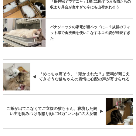
「梱包完了ですニャ」1箱に1匹ずつ入る猫たちの
収まり具合が良すぎて今にも出荷されそう
パナソニックの家電が猫ベッドに…？抜群のフィ
ット感で食洗機を使いこなすネコの姿が可愛すぎ
た
「めっちゃ痛そう」「頭かまれた？」悲鳴が聞こえ
てきそうな猫ちゃんの表情に心配の声が寄せられる
ご飯が出てこなくてご立腹の猫ちゃん、寝坊した飼
い主を睨みつける怒り顔に14万”いいね”の大反響