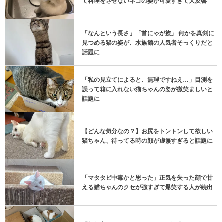
て料理をさせないネコの姿が可愛すぎて大反響
「なんという長さ」「首にゃが族」 何かを真剣に
見つめる猫の姿が、水族館の人気者そっくりだと
話題に
「私の見立てによると、無理ですねえ…」目測を
誤って箱に入れない猫ちゃんの姿が微笑ましいと
話題に
【どんな気分なの？】お尻をトントンして欲しい
猫ちゃん、待ってる時の顔が虚無すぎると話題に
「マタタビ中毒かと思った」正気を失った顔で甘
える猫ちゃんのクセが強すぎて爆笑する人が続出