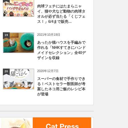
肉球フェチにはたまらニャ
イ、猫や犬など動物の肉球タ
オルが必ず当たる「くじフェ
ス！」6/4まで販売...
2021年10月19日
19
あったか猫ハウスを手編みで
作れる「NHKすてきにハンド
メイドセレクション」全40デ
ザインを収録
2020年12月7日
20
スーパーの食材で手作りでき
る！ベストセラー獣医師が考
案したネコ用ご飯のレシピ本
が登場