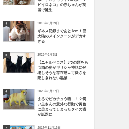
ビイロネコ」の赤ちゃんが英
国で誕生
2016年8月29日
4
ギネス記録まであと1cm！巨
大猫のメインクーンがデカす
ぎる
2023年6月3日
5
【ニャルベロス】3つの頭をも
つ猫の姿がギリシャ神話に登
場しそうな存在感→可愛さを
隠しきれない黒猫...
2020年8月27日
6
まるでピカチュウ猫…！？飼
い主さんの意外な行動で黄色
に染まってしまったタイの猫
が話題に
2017年11月13日
7