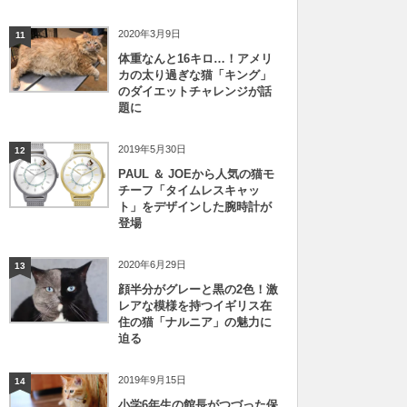
2020年3月9日
11
体重なんと16キロ…！アメリ
カの太り過ぎな猫「キング」
のダイエットチャレンジが話
題に
2019年5月30日
12
PAUL ＆ JOEから人気の猫モ
チーフ「タイムレスキャッ
ト」をデザインした腕時計が
登場
2020年6月29日
13
顔半分がグレーと黒の2色！激
レアな模様を持つイギリス在
住の猫「ナルニア」の魅力に
迫る
2019年9月15日
14
小学6年生の館長がつづった保