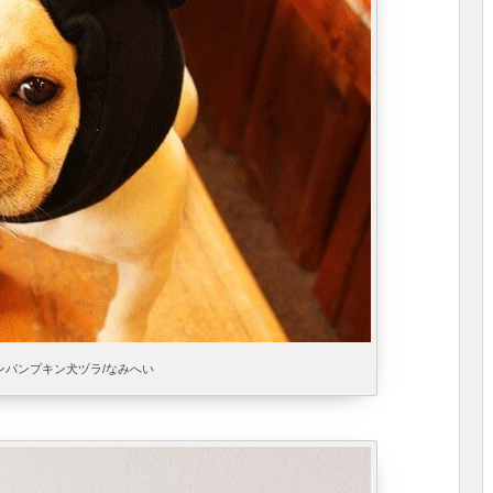
ンパンプキン犬ヅラ/なみへい