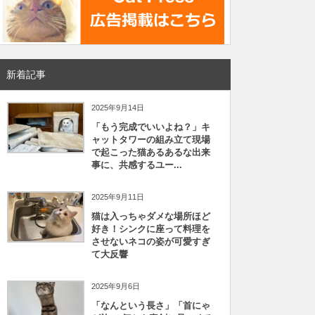
新着記事
2025年9月14日
「もう完成でいいよね？」キ
ャットタワーの組み立て現場
で起こった猫あるあるな出来
事に、共感するユー...
2025年9月11日
猫は入っちゃダメな場所ほど
好き！シンクに座って料理を
させないネコの姿が可愛すぎ
て大反響
2025年9月6日
「なんという長さ」「首にゃ