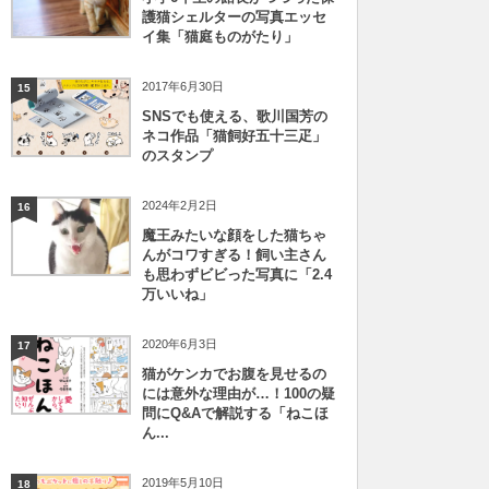
護猫シェルターの写真エッセ
イ集「猫庭ものがたり」
2017年6月30日
15
SNSでも使える、歌川国芳の
ネコ作品「猫飼好五十三疋」
のスタンプ
2024年2月2日
16
魔王みたいな顔をした猫ちゃ
んがコワすぎる！飼い主さん
も思わずビビった写真に「2.4
万いいね」
2020年6月3日
17
猫がケンカでお腹を見せるの
には意外な理由が…！100の疑
問にQ&Aで解説する「ねこほ
ん...
2019年5月10日
18