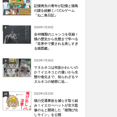
記憶喪失の青年が記憶と猫島
の謎を紐解くパズルゲーム
「ねこ島日記」
2020年7月25日
8
全48種類のニャンコを収録！
猫の歴史から生態まで学べる
「世界中で愛される美しすぎ
る猫図鑑」
2023年7月26日
9
マヌルネコは何故かわいいの
か？イエネコとの違いから生
態や進化まで、知られざるマ
ヌルネコの秘密に迫...
2022年2月23日
10
猫の交通事故を減らす取り組
み！イエローハットが京大監
修のもと開発した「猫飛び出
しサイン」を公開