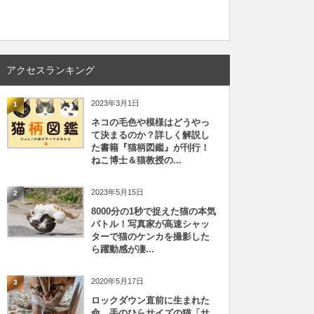
アクセスランキング
2023年3月1日
1
ネコの毛色や模様はどうやっ
て決まるのか？詳しく解説し
た書籍『猫柄図鑑』が刊行！
ねこ博士＆猫教授の...
2023年5月15日
2
8000分の1秒で捉えた猫の本気
バトル！写真家が高速シャッ
ターで猫のケンカを撮影した
ら躍動感が凄...
2020年5月17日
3
ロックダウン直前に生まれた
命、手のひらサイズの猫「サ