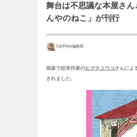
舞台は不思議な本屋さん
んやのねこ」が刊行
Cat Press編集部
画家で絵本作家の
ヒグチユウコ
さんによ
されました。