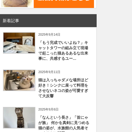
新着記事
2025年9月14日
「もう完成でいいよね？」キ
ャットタワーの組み立て現場
で起こった猫あるあるな出来
事に、共感するユー...
2025年9月11日
猫は入っちゃダメな場所ほど
好き！シンクに座って料理を
させないネコの姿が可愛すぎ
て大反響
2025年9月6日
「なんという長さ」「首にゃ
が族」 何かを真剣に見つめる
猫の姿が、水族館の人気者そ