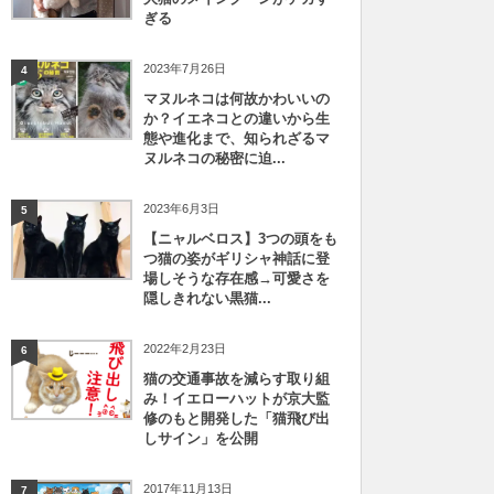
ぎる
2023年7月26日
4
マヌルネコは何故かわいいの
か？イエネコとの違いから生
態や進化まで、知られざるマ
ヌルネコの秘密に迫...
2023年6月3日
5
【ニャルベロス】3つの頭をも
つ猫の姿がギリシャ神話に登
場しそうな存在感→可愛さを
隠しきれない黒猫...
2022年2月23日
6
猫の交通事故を減らす取り組
み！イエローハットが京大監
修のもと開発した「猫飛び出
しサイン」を公開
2017年11月13日
7