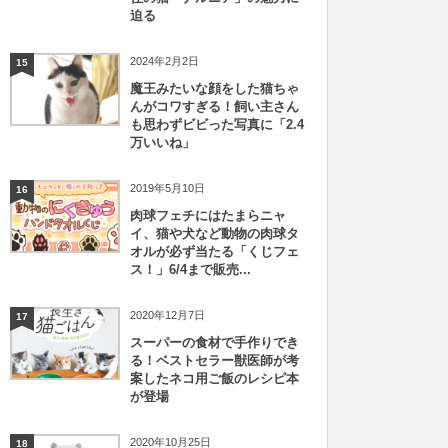
迫る
2024年2月2日
15
魔王みたいな顔をした猫ちゃ
んがコワすぎる！飼い主さん
も思わずビビった写真に「2.4
万いいね」
2019年5月10日
16
肉球フェチにはたまらニャ
イ、猫や犬など動物の肉球タ
オルが必ず当たる「くじフェ
ス！」6/4まで販売...
2020年12月7日
17
スーパーの食材で手作りでき
る！ベストセラー獣医師が考
案したネコ用ご飯のレシピ本
が登場
2020年10月25日
18