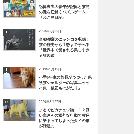
記憶喪失の青年が記憶と猫島
の謎を紐解くパズルゲーム
「ねこ島日記」
2020年7月25日
8
全48種類のニャンコを収録！
猫の歴史から生態まで学べる
「世界中で愛される美しすぎ
る猫図鑑」
2019年9月15日
9
小学6年生の館長がつづった保
護猫シェルターの写真エッセ
イ集「猫庭ものがたり」
2020年8月27日
10
まるでピカチュウ猫…！？飼
い主さんの意外な行動で黄色
に染まってしまったタイの猫
が話題に