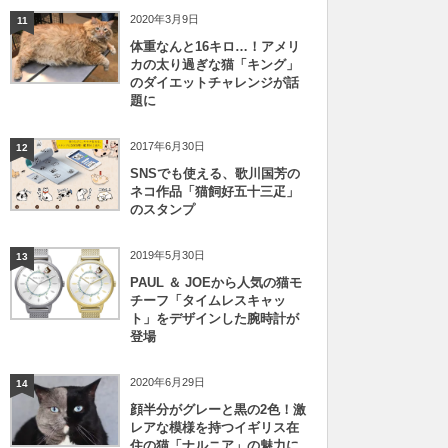
2020年3月9日
11
体重なんと16キロ…！アメリ
カの太り過ぎな猫「キング」
のダイエットチャレンジが話
題に
2017年6月30日
12
SNSでも使える、歌川国芳の
ネコ作品「猫飼好五十三疋」
のスタンプ
2019年5月30日
13
PAUL ＆ JOEから人気の猫モ
チーフ「タイムレスキャッ
ト」をデザインした腕時計が
登場
2020年6月29日
14
顔半分がグレーと黒の2色！激
レアな模様を持つイギリス在
住の猫「ナルニア」の魅力に