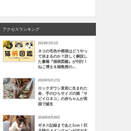
アクセスランキング
2023年3月1日
1
ネコの毛色や模様はどうやっ
て決まるのか？詳しく解説し
た書籍『猫柄図鑑』が刊行！
ねこ博士＆猫教授の...
2020年5月17日
2
ロックダウン直前に生まれた
命、手のひらサイズの猫「サ
ビイロネコ」の赤ちゃんが英
国で誕生
2016年8月29日
3
ギネス記録まであと1cm！巨
大猫のメインクーンがデカす