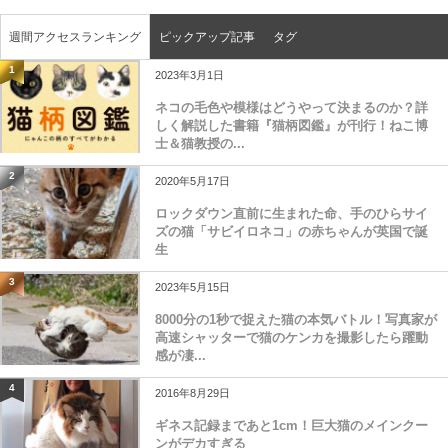
週間アクセスランキング
ピックアップ記事
タグ
1
2023年3月1日
ネコの毛色や模様はどうやって決まるのか？詳
しく解説した書籍『猫柄図鑑』が刊行！ねこ博
士＆猫教授の...
2
2020年5月17日
ロックダウン直前に生まれた命、手のひらサイ
ズの猫「サビイロネコ」の赤ちゃんが英国で誕
生
3
2023年5月15日
8000分の1秒で捉えた猫の本気バトル！写真家が
高速シャッターで猫のケンカを撮影したら躍動
感が凄...
4
2016年8月29日
ギネス記録まであと1cm！巨大猫のメインクー
ンがデカすぎる