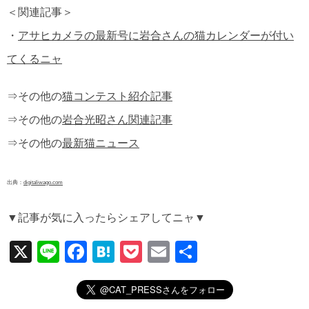
＜関連記事＞
・
アサヒカメラの最新号に岩合さんの猫カレンダーが付い
てくるニャ
⇒その他の
猫コンテスト紹介記事
⇒その他の
岩合光昭さん関連記事
⇒その他の
最新猫ニュース
出典：
digitaliwago.com
▼記事が気に入ったらシェアしてニャ▼
X
Li
F
H
P
E
共
n
a
at
o
m
有
e
c
e
ck
ail