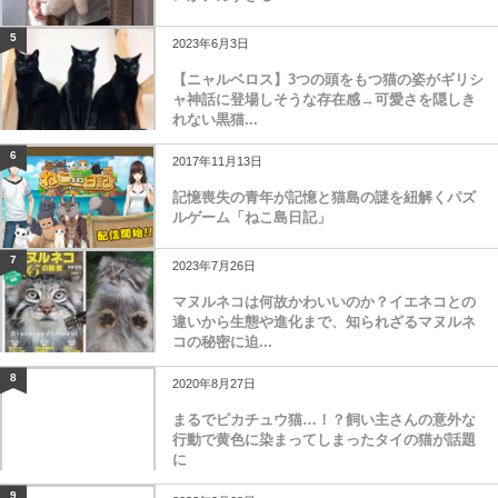
5
2023年6月3日
【ニャルベロス】3つの頭をもつ猫の姿がギリシ
ャ神話に登場しそうな存在感→可愛さを隠しき
れない黒猫...
6
2017年11月13日
記憶喪失の青年が記憶と猫島の謎を紐解くパズ
ルゲーム「ねこ島日記」
7
2023年7月26日
マヌルネコは何故かわいいのか？イエネコとの
違いから生態や進化まで、知られざるマヌルネ
コの秘密に迫...
8
2020年8月27日
まるでピカチュウ猫…！？飼い主さんの意外な
行動で黄色に染まってしまったタイの猫が話題
に
9