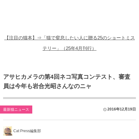
猫の商品レビュー
猫の豆知識・雑学
猫の調査データ
【注目の猫本】⇒「猫で窒息したい人に贈る25のショートミス
猫の譲渡会
テリー」（25年4月刊行）
猫の社会問題
猫のゲーム・アプリ
アサヒカメラの第4回ネコ写真コンテスト、審査
員は今年も岩合光昭さんなのニャ
猫のフリー写真素材
2016年12月19日
最新猫ニュース
Cat Press編集部