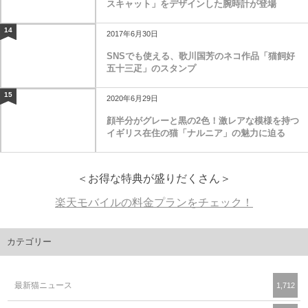
スキャット」をデザインした腕時計が登場
14
2017年6月30日
SNSでも使える、歌川国芳のネコ作品「猫飼好
五十三疋」のスタンプ
15
2020年6月29日
顔半分がグレーと黒の2色！激レアな模様を持つ
イギリス在住の猫「ナルニア」の魅力に迫る
＜お得な特典が盛りだくさん＞
楽天モバイルの料金プランをチェック！
カテゴリー
最新猫ニュース
1,712