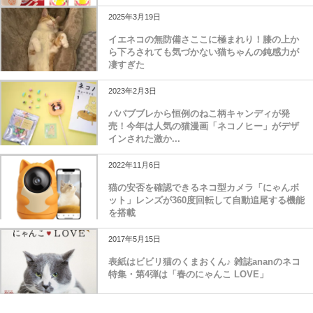
2025年3月19日
イエネコの無防備さここに極まれり！膝の上か
ら下ろされても気づかない猫ちゃんの鈍感力が
凄すぎた
2023年2月3日
パパブブレから恒例のねこ柄キャンディが発
売！今年は人気の猫漫画「ネコノヒー」がデザ
インされた激か...
2022年11月6日
猫の安否を確認できるネコ型カメラ「にゃんボ
ット」レンズが360度回転して自動追尾する機能
を搭載
2017年5月15日
表紙はビビリ猫のくまおくん♪ 雑誌ananのネコ
特集・第4弾は「春のにゃんこ LOVE」