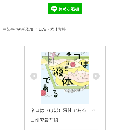
e
n
et
b
a
o
o
⇒
記事の掲載依頼
／
広告・媒体資料
k
ネコは（ほぼ）液体である　ネ
コ研究最前線