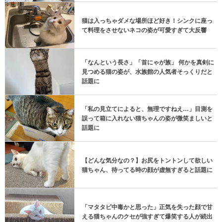
猫は入っちゃダメな場所ほど好き！シンクに座っ
て料理をさせないネコの姿が可愛すぎて大反響
「なんという長さ」「首にゃが族」 何かを真剣に
見つめる猫の姿が、水族館の人気者そっくりだと
話題に
「私の見立てによると、無理ですねえ…」目測を
誤って箱に入れない猫ちゃんの姿が微笑ましいと
話題に
【どんな気分なの？】お尻をトントンして欲しい
猫ちゃん、待ってる時の顔が虚無すぎると話題に
「マタタビ中毒かと思った」正気を失った顔で甘
える猫ちゃんのクセが強すぎて爆笑する人が続出