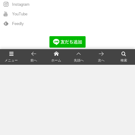
Instagram
YouTube
Feedly
猫の新着記事
メニュー
前へ
ホーム
先頭へ
次へ
検索
全国の猫カフェ
猫の飼い方
猫の種類＆図鑑
猫の毛色/柄/模様
猫の知識＆雑学
統計資料