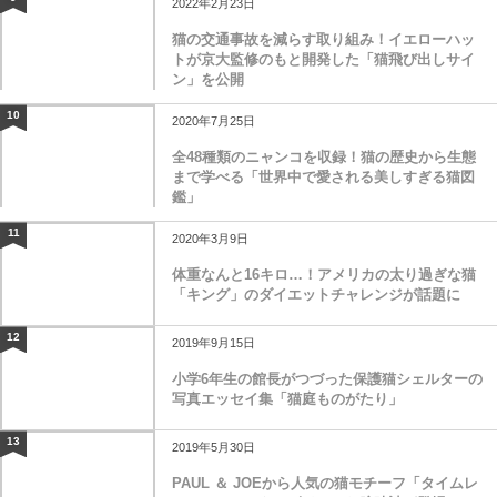
2022年2月23日
猫の交通事故を減らす取り組み！イエローハッ
トが京大監修のもと開発した「猫飛び出しサイ
ン」を公開
10
2020年7月25日
全48種類のニャンコを収録！猫の歴史から生態
まで学べる「世界中で愛される美しすぎる猫図
鑑」
11
2020年3月9日
体重なんと16キロ…！アメリカの太り過ぎな猫
「キング」のダイエットチャレンジが話題に
12
2019年9月15日
小学6年生の館長がつづった保護猫シェルターの
写真エッセイ集「猫庭ものがたり」
13
2019年5月30日
PAUL ＆ JOEから人気の猫モチーフ「タイムレ