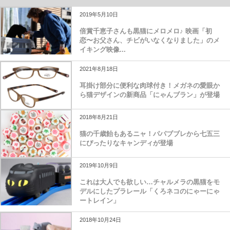
2019年5月10日
倍賞千恵子さんも黒猫にメロメロ♪ 映画「初
恋〜お父さん、チビがいなくなりました」のメ
イキング映像...
2021年8月18日
耳掛け部分に便利な肉球付き！メガネの愛眼か
ら猫デザインの新商品「にゃんブラン」が登場
2018年8月21日
猫の千歳飴もあるニャ！パパブブレから七五三
にぴったりなキャンディが登場
2019年10月9日
これは大人でも欲しい…チャルメラの黒猫をモ
デルにしたプラレール「くろネコのにゃーにゃ
ートレイン」
2018年10月24日