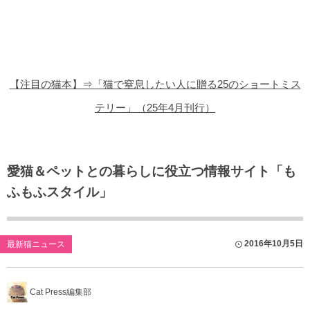
猫の商品レビュー
猫の豆知識・雑学
猫の調査データ
【注目の猫本】⇒「猫で窒息したい人に贈る25のショートミス
猫の譲渡会
テリー」（25年4月刊行）
猫の社会問題
猫のゲーム・アプリ
愛猫＆ペットとの暮らしに役立つ情報サイト「も
ふもふスタイル」
猫のフリー写真素材
2016年10月5日
最新猫ニュース
Cat Press編集部