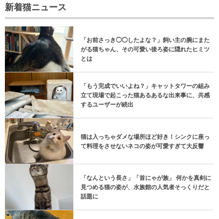
新着猫ニュース
「お前さっき◯◯したよな？」飼い主の腕にまた
がる猫ちゃん、その可愛い後ろ姿に隠れたヒミツ
とは
「もう完成でいいよね？」キャットタワーの組み
立て現場で起こった猫あるあるな出来事に、共感
するユーザーが続出
猫は入っちゃダメな場所ほど好き！シンクに座っ
て料理をさせないネコの姿が可愛すぎて大反響
「なんという長さ」「首にゃが族」 何かを真剣に
見つめる猫の姿が、水族館の人気者そっくりだと
話題に