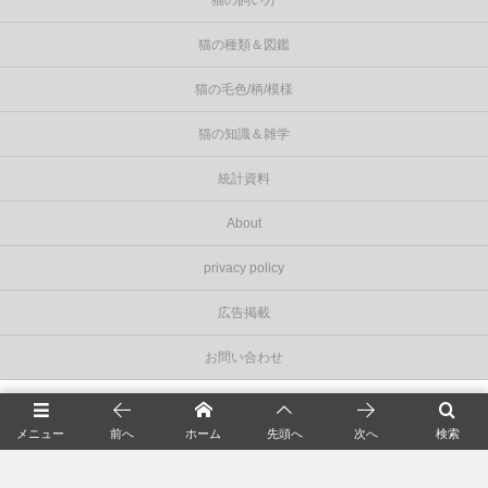
猫の種類＆図鑑
猫の毛色/柄/模様
猫の知識＆雑学
統計資料
About
privacy policy
広告掲載
お問い合わせ
©
2026
Cat Press（キャットプレス）
.
メニュー
前へ
ホーム
先頭へ
次へ
検索