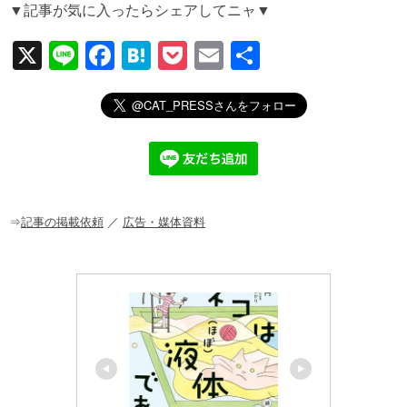
▼記事が気に入ったらシェアしてニャ▼
X
Li
F
H
P
E
共
n
a
at
o
m
有
e
c
e
ck
ail
e
n
et
b
a
o
o
⇒
記事の掲載依頼
／
広告・媒体資料
k