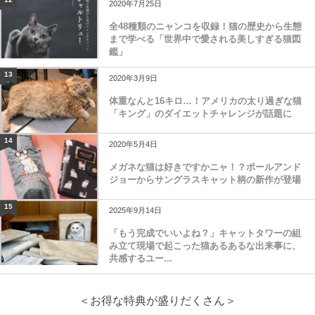
2020年7月25日
全48種類のニャンコを収録！猫の歴史から生態
まで学べる「世界中で愛される美しすぎる猫図
鑑」
13
2020年3月9日
体重なんと16キロ…！アメリカの太り過ぎな猫
「キング」のダイエットチャレンジが話題に
14
2020年5月4日
メガネな猫は好きですかニャ！？ポールアンド
ジョーからサングラスキャット柄の新作が登場
15
2025年9月14日
「もう完成でいいよね？」キャットタワーの組
み立て現場で起こった猫あるあるな出来事に、
共感するユー...
＜お得な特典が盛りだくさん＞