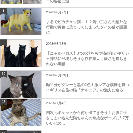
コの秘密に迫...
8
2020年8月27日
まるでピカチュウ猫…！？飼い主さんの意外な
行動で黄色に染まってしまったタイの猫が話題
に
9
2023年6月3日
【ニャルベロス】3つの頭をもつ猫の姿がギリシ
ャ神話に登場しそうな存在感→可愛さを隠しき
れない黒猫...
10
2020年6月29日
顔半分がグレーと黒の2色！激レアな模様を持つ
イギリス在住の猫「ナルニア」の魅力に迫る
11
2025年7月4日
四次元ポケットから何か出てきそう！お腹に手
をしまい込んだ猫ちゃんの奇抜なポーズに3.7万
いいねの...
12