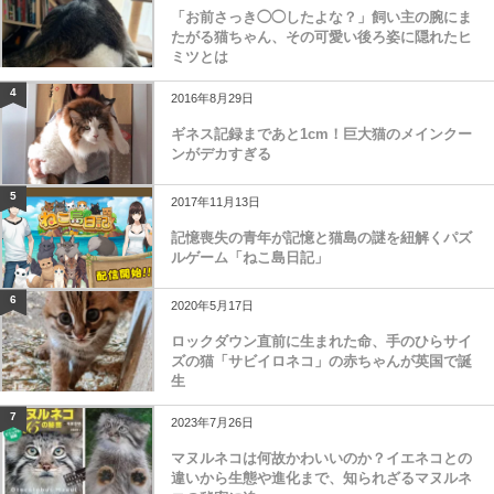
「お前さっき◯◯したよな？」飼い主の腕にま
たがる猫ちゃん、その可愛い後ろ姿に隠れたヒ
ミツとは
4
2016年8月29日
ギネス記録まであと1cm！巨大猫のメインクー
ンがデカすぎる
5
2017年11月13日
記憶喪失の青年が記憶と猫島の謎を紐解くパズ
ルゲーム「ねこ島日記」
6
2020年5月17日
ロックダウン直前に生まれた命、手のひらサイ
ズの猫「サビイロネコ」の赤ちゃんが英国で誕
生
7
2023年7月26日
マヌルネコは何故かわいいのか？イエネコとの
違いから生態や進化まで、知られざるマヌルネ