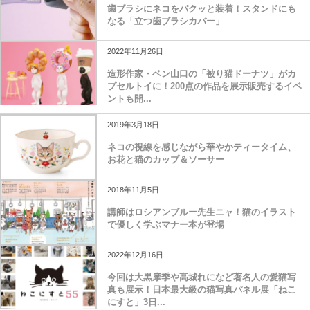
歯ブラシにネコをパクッと装着！スタンドにも
なる「立つ歯ブラシカバー」
2022年11月26日
造形作家・ベン山口の「被り猫ドーナツ」がカ
プセルトイに！200点の作品を展示販売するイベ
ントも開...
2019年3月18日
ネコの視線を感じながら華やかティータイム、
お花と猫のカップ＆ソーサー
2018年11月5日
講師はロシアンブルー先生ニャ！猫のイラスト
で優しく学ぶマナー本が登場
2022年12月16日
今回は大黒摩季や高城れになど著名人の愛猫写
真も展示！日本最大級の猫写真パネル展「ねこ
にすと」3日...