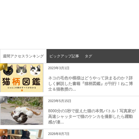
週間アクセスランキング
ピックアップ記事
タグ
1
2023年3月1日
ネコの毛色や模様はどうやって決まるのか？詳
しく解説した書籍『猫柄図鑑』が刊行！ねこ博
士＆猫教授の...
2
2023年5月15日
8000分の1秒で捉えた猫の本気バトル！写真家が
高速シャッターで猫のケンカを撮影したら躍動
感が凄...
3
2026年8月7日