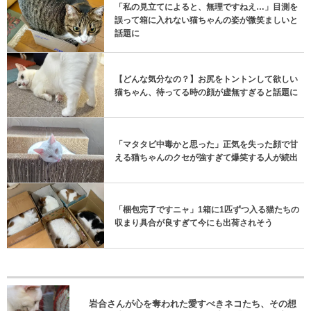
「私の見立てによると、無理ですねえ…」目測を
誤って箱に入れない猫ちゃんの姿が微笑ましいと
話題に
【どんな気分なの？】お尻をトントンして欲しい
猫ちゃん、待ってる時の顔が虚無すぎると話題に
「マタタビ中毒かと思った」正気を失った顔で甘
える猫ちゃんのクセが強すぎて爆笑する人が続出
「梱包完了ですニャ」1箱に1匹ずつ入る猫たちの
収まり具合が良すぎて今にも出荷されそう
岩合さんが心を奪われた愛すべきネコたち、その想