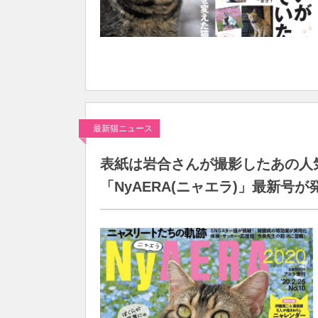
最新猫ニュース
表紙は岩合さんが撮影したあの人
「NyAERA(ニャエラ)」最新号が