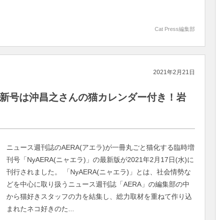
Cat Press編集部
2021年2月21日
）最新号は沖昌之さんの猫カレンダー付き！岩
ニュース週刊誌のAERA(アエラ)が一冊丸ごと猫化する臨時増
刊号「NyAERA(ニャエラ)」の最新版が2021年2月17日(水)に
刊行されました。 「NyAERA(ニャエラ)」とは、社会情勢な
どを中心に取り扱うニュース週刊誌「AERA」の編集部の中
から猫好きスタッフの力を結集し、総力取材を重ねて作り込
まれたネコ好きのた...