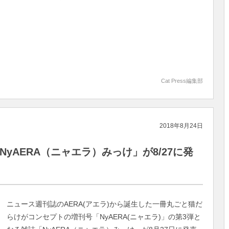
Cat Press編集部
2018年8月24日
NyAERA（ニャエラ）みっけ」が8/27に発
ニュース週刊誌のAERA(アエラ)から誕生した一冊丸ごと猫だ
らけがコンセプトの増刊号「NyAERA(ニャエラ)」の第3弾と