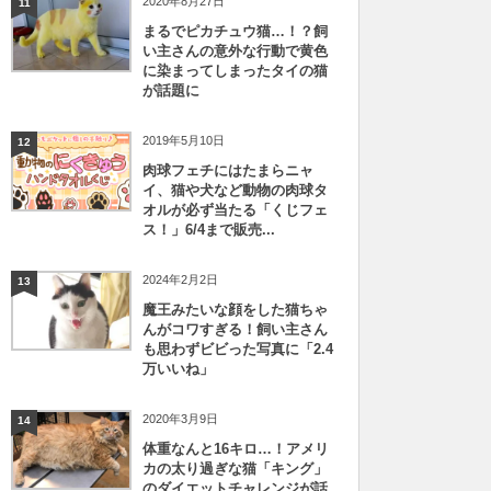
2020年8月27日
11
まるでピカチュウ猫…！？飼
い主さんの意外な行動で黄色
に染まってしまったタイの猫
が話題に
2019年5月10日
12
肉球フェチにはたまらニャ
イ、猫や犬など動物の肉球タ
オルが必ず当たる「くじフェ
ス！」6/4まで販売...
2024年2月2日
13
魔王みたいな顔をした猫ちゃ
んがコワすぎる！飼い主さん
も思わずビビった写真に「2.4
万いいね」
2020年3月9日
14
体重なんと16キロ…！アメリ
カの太り過ぎな猫「キング」
のダイエットチャレンジが話