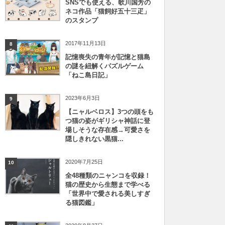
SNSでも使える、歌川国芳の
ネコ作品「猫飼好五十三疋」
のスタンプ
2017年11月13日
8
記憶喪失の青年が記憶と猫島
の謎を紐解くパズルゲーム
「ねこ島日記」
2023年6月3日
9
【ニャルベロス】3つの頭をも
つ猫の姿がギリシャ神話に登
場しそうな存在感→可愛さを
隠しきれない黒猫...
2020年7月25日
10
全48種類のニャンコを収録！
猫の歴史から生態まで学べる
「世界中で愛される美しすぎ
る猫図鑑」