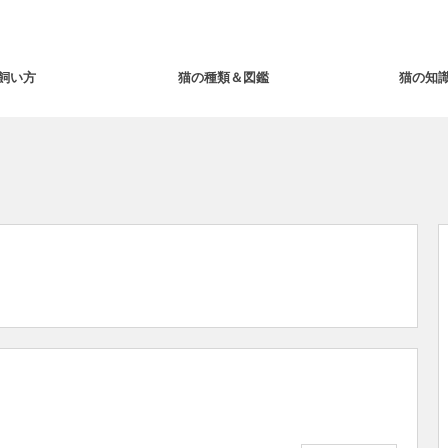
飼い方
猫の種類＆図鑑
猫の知