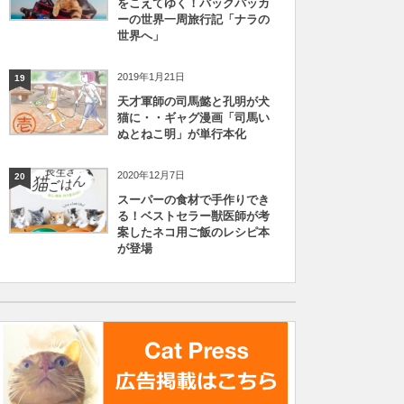
をこえてゆく！バックパッカ
ーの世界一周旅行記「ナラの
世界へ」
2019年1月21日
19
天才軍師の司馬懿と孔明が犬
猫に・・ギャグ漫画「司馬い
ぬとねこ明」が単行本化
2020年12月7日
20
スーパーの食材で手作りでき
る！ベストセラー獣医師が考
案したネコ用ご飯のレシピ本
が登場