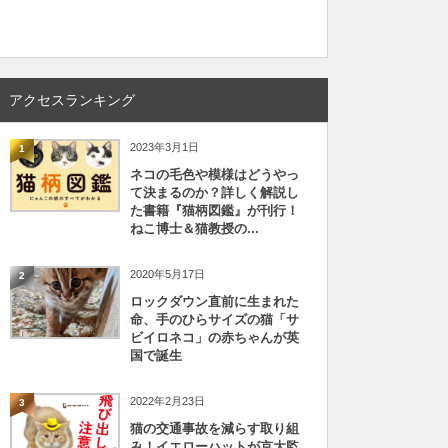
アクセスランキング
2023年3月1日
1
ネコの毛色や模様はどうやっ
て決まるのか？詳しく解説し
た書籍『猫柄図鑑』が刊行！
ねこ博士＆猫教授の...
2020年5月17日
2
ロックダウン直前に生まれた
命、手のひらサイズの猫「サ
ビイロネコ」の赤ちゃんが英
国で誕生
2022年2月23日
3
猫の交通事故を減らす取り組
み！イエローハットが京大監