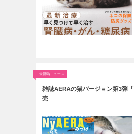
最新猫ニュース
雑誌AERAの猫バージョン第3弾「
売