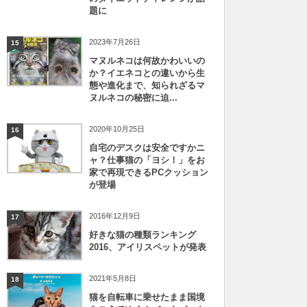
題に
2023年7月26日
15
マヌルネコは何故かわいいの
か？イエネコとの違いから生
態や進化まで、知られざるマ
ヌルネコの秘密に迫...
2020年10月25日
16
自宅のデスクは安全ですかニ
ャ？仕事猫の「ヨシ！」をお
家で再現できるPCクッション
が登場
2016年12月9日
17
好きな猫の種類ランキング
2016、アイリスペットが発表
2021年5月8日
18
猫を自転車に乗せたまま国境