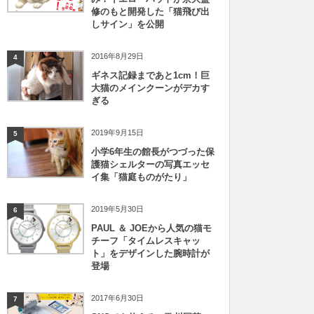
修のもと開発した「猫飛び出
しサイン」を公開
2016年8月29日
4
ギネス記録まであと1cm！巨
大猫のメインクーンがデカす
ぎる
2019年9月15日
5
小学6年生の館長がつづった保
護猫シェルターの写真エッセ
イ集「猫庭ものがたり」
2019年5月30日
6
PAUL ＆ JOEから人気の猫モ
チーフ「タイムレスキャッ
ト」をデザインした腕時計が
登場
2017年6月30日
7