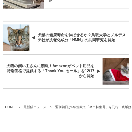
た
犬猫の健康寿命を伸ばせるか？鳥取大学とノルデス
テ社が抗老化成分「NMN」の共同研究を開始
犬猫の飼い主さんに朗報！Amazonがペット用品を
特別価格で提供する「Thank You セール」を12/17
から開始
HOME
最新猫ニュース
週刊朝日が6年連続で「ネコ特集号」を刊行！表紙