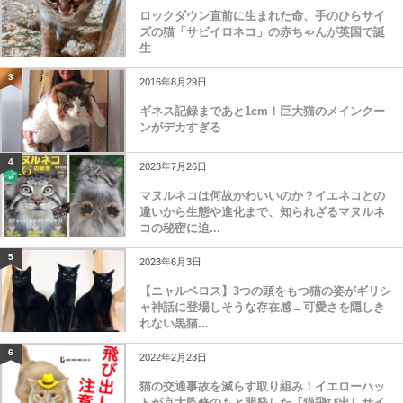
ロックダウン直前に生まれた命、手のひらサイ
ズの猫「サビイロネコ」の赤ちゃんが英国で誕
生
3
2016年8月29日
ギネス記録まであと1cm！巨大猫のメインクー
ンがデカすぎる
4
2023年7月26日
マヌルネコは何故かわいいのか？イエネコとの
違いから生態や進化まで、知られざるマヌルネ
コの秘密に迫...
5
2023年6月3日
【ニャルベロス】3つの頭をもつ猫の姿がギリシ
ャ神話に登場しそうな存在感→可愛さを隠しき
れない黒猫...
6
2022年2月23日
猫の交通事故を減らす取り組み！イエローハッ
トが京大監修のもと開発した「猫飛び出しサイ