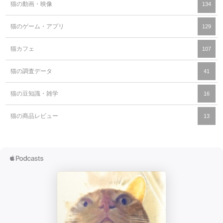
猫の動画・映像
134
猫のゲーム・アプリ
129
猫カフェ
107
猫の調査データ
41
猫の豆知識・雑学
16
猫の商品レビュー
13