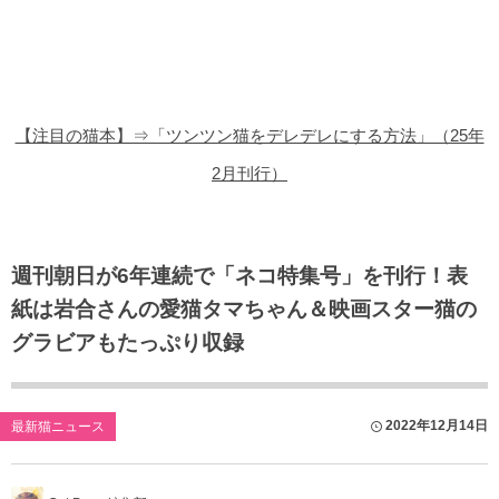
猫の商品レビュー
猫の豆知識・雑学
猫の調査データ
【注目の猫本】⇒「ツンツン猫をデレデレにする方法」（25年
猫の譲渡会
2月刊行）
猫の社会問題
猫のゲーム・アプリ
週刊朝日が6年連続で「ネコ特集号」を刊行！表
紙は岩合さんの愛猫タマちゃん＆映画スター猫の
猫のフリー写真素材
グラビアもたっぷり収録
2022年12月14日
最新猫ニュース