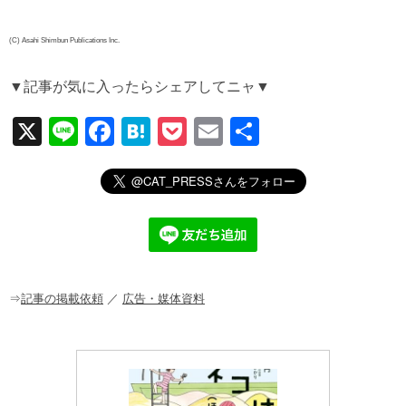
(C) Asahi Shimbun Publications Inc.
▼記事が気に入ったらシェアしてニャ▼
X
Li
F
H
P
E
共
n
a
at
o
m
有
e
c
e
ck
ail
e
n
et
b
a
o
o
⇒
記事の掲載依頼
／
広告・媒体資料
k