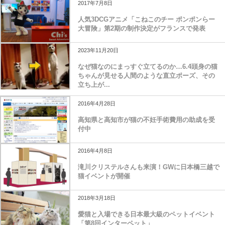
2017年7月8日
人気3DCGアニメ「こねこのチー ポンポンらー
大冒険」第2期の制作決定がフランスで発表
2023年11月20日
なぜ猫なのにまっすぐ立てるのか…6.4頭身の猫
ちゃんが見せる人間のような直立ポーズ、その
立ち上が...
2016年4月28日
高知県と高知市が猫の不妊手術費用の助成を受
付中
2016年4月8日
滝川クリステルさんも来演！GWに日本橋三越で
猫イベントが開催
2018年3月18日
愛猫と入場できる日本最大級のペットイベント
「第8回インターペット」