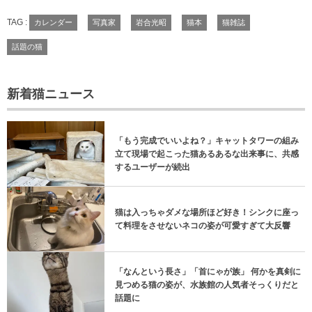
TAG :
カレンダー
写真家
岩合光昭
猫本
猫雑誌
話題の猫
新着猫ニュース
「もう完成でいいよね？」キャットタワーの組み
立て現場で起こった猫あるあるな出来事に、共感
するユーザーが続出
猫は入っちゃダメな場所ほど好き！シンクに座っ
て料理をさせないネコの姿が可愛すぎて大反響
「なんという長さ」「首にゃが族」 何かを真剣に
見つめる猫の姿が、水族館の人気者そっくりだと
話題に