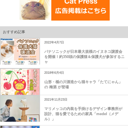
おすすめ記事
2022年4月7日
パナソニックが日本最大規模のイヌネコ譲渡会
を開催！約350頭の保護猫＆保護犬が参加するニ
ャ
2018年6月4日
山形・楯の川酒造から猫キャラ「たてにゃん」
の 梅酒 が登場
2021年11月23日
マリメッコの内装を手掛けるデザイン事務所が
設計、猫を愛でるための家具「medel（メデ
ル）」