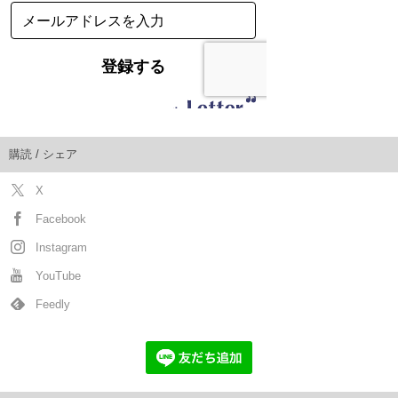
購読 / シェア
X
Facebook
Instagram
YouTube
Feedly