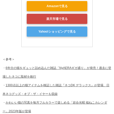
Amazonで見る
楽天市場で見る
Yahoo!ショッピングで見る
＜参考＞
・
6年分の猫をギュッと詰め込んだ雑誌「NyAERAギガ盛り」が発売！過去に登
場したネコに取材を敢行
・
1300点以上の猫アイテムを検証した雑誌『ネコDK デラックス』が登場、日
本ネコグッズ・オブ・ザ・イヤーも収録
・
かわいい猫の写真を毎月フルカラーで楽しめる「岩合光昭 福ねこカレンダ
ー」2023年版が登場