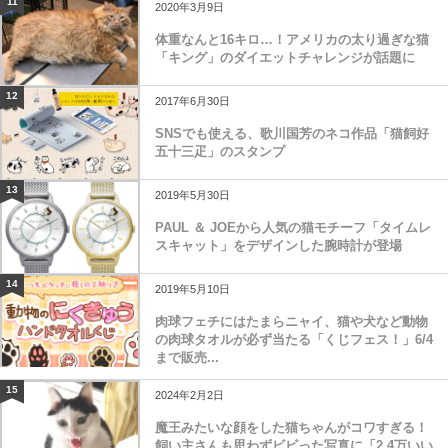
11
2020年3月9日
体重なんと16キロ…！アメリカの太り過ぎな猫
「キング」のダイエットチャレンジが話題に
12
2017年6月30日
SNSでも使える、歌川国芳のネコ作品「猫飼好
五十三疋」のスタンプ
13
2019年5月30日
PAUL ＆ JOEから人気の猫モチーフ「タイムレ
スキャット」をデザインした腕時計が登場
14
2019年5月10日
肉球フェチにはたまらニャイ、猫や犬など動物
の肉球タオルが必ず当たる「くじフェス！」6/4
まで販売...
15
2024年2月2日
魔王みたいな顔をした猫ちゃんがコワすぎる！
飼い主さんも思わずビビった写真に「2.4万いい