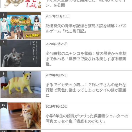
ン」を公開
7
2017年11月13日
記憶喪失の青年が記憶と猫島の謎を紐解くパズ
ルゲーム「ねこ島日記」
8
2020年7月25日
全48種類のニャンコを収録！猫の歴史から生態
まで学べる「世界中で愛される美しすぎる猫図
鑑」
9
2020年8月27日
まるでピカチュウ猫…！？飼い主さんの意外な
行動で黄色に染まってしまったタイの猫が話題
に
10
2019年9月15日
小学6年生の館長がつづった保護猫シェルターの
写真エッセイ集「猫庭ものがたり」