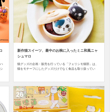
コ
新作猫スイーツ、最中のお椀に入ったミニ和風ニャ
シュマロ
ハ
猫グッズの企画・販売を行っている「フェリシモ猫部」は、
シ
猫をモチーフにしたグッズだけでなく食品も取り扱ってい
ら
て、定番商品の中には人気の猫スイーツもあります。 その代
限定
表作が、フェリシモ猫部の大人気キャラクター「ツンデレに
。シ
ゃん」の容姿をした「ニャシュマロ」という商品。中にチョ
コクリームが入った猫型のマシュマロです。 これが「...
AUG
26