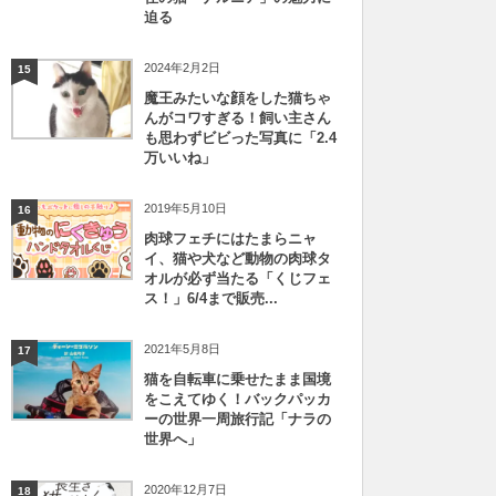
迫る
2024年2月2日
15
魔王みたいな顔をした猫ちゃ
んがコワすぎる！飼い主さん
も思わずビビった写真に「2.4
万いいね」
2019年5月10日
16
肉球フェチにはたまらニャ
イ、猫や犬など動物の肉球タ
オルが必ず当たる「くじフェ
ス！」6/4まで販売...
2021年5月8日
17
猫を自転車に乗せたまま国境
をこえてゆく！バックパッカ
ーの世界一周旅行記「ナラの
世界へ」
2020年12月7日
18