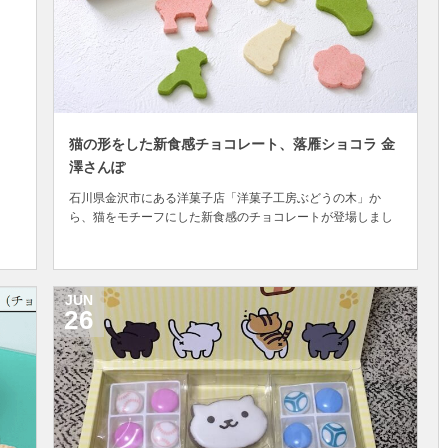
猫の形をした新食感チョコレート、落雁ショコラ 金
澤さんぽ
石川県金沢市にある洋菓子店「洋菓子工房ぶどうの木」か
ら、猫をモチーフにした新食感のチョコレートが登場しまし
た。 ■落雁ショコラ 金澤さんぽ 和菓子の落雁（らくがん）の
ような、ほろっとした口どけを楽しめる新食感のチョコレー
トで、和三盆という日本産の粒子の細かい上質な砂糖を使っ
ているため、品の良い甘さを楽しむことができます...
JUN
26