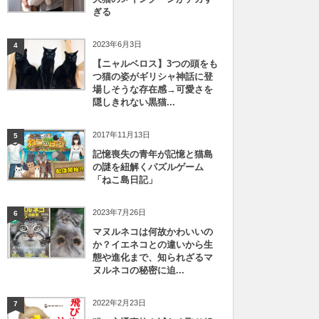
ぎる
2023年6月3日
4
【ニャルベロス】3つの頭をも
つ猫の姿がギリシャ神話に登
場しそうな存在感→可愛さを
隠しきれない黒猫...
2017年11月13日
5
記憶喪失の青年が記憶と猫島
の謎を紐解くパズルゲーム
「ねこ島日記」
2023年7月26日
6
マヌルネコは何故かわいいの
か？イエネコとの違いから生
態や進化まで、知られざるマ
ヌルネコの秘密に迫...
2022年2月23日
7