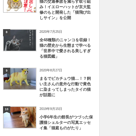
猫の交通事故を減らす取り組
み！イエローハットが京大監
修のもと開発した「猫飛び出
しサイン」を公開
2020年7月25日
8
全48種類のニャンコを収録！
猫の歴史から生態まで学べる
「世界中で愛される美しすぎ
る猫図鑑」
2020年8月27日
9
まるでピカチュウ猫…！？飼
い主さんの意外な行動で黄色
に染まってしまったタイの猫
が話題に
2019年9月15日
10
小学6年生の館長がつづった保
護猫シェルターの写真エッセ
イ集「猫庭ものがたり」