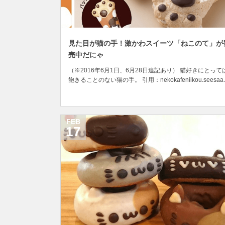
見た目が猫の手！激かわスイーツ「ねこのて」が
売中だにゃ
（※2016年6月1日、6月28日追記あり） 猫好きにとって
飽きることのない猫の手。 引用：nekokafeniikou.seesaa.
その可愛いさから、これまでに数々の猫の手を模したグッ
や食べ物が開発されてきました。 今回紹介する商品もそ
人間の欲望によって生み出された一品で、猫の手をモチー
にしたス...
FEB
17