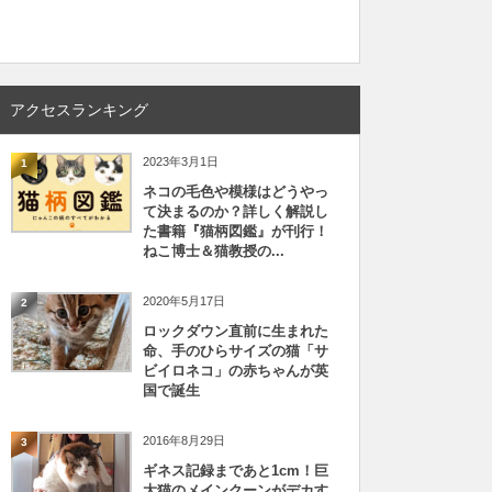
アクセスランキング
2023年3月1日
1
ネコの毛色や模様はどうやっ
て決まるのか？詳しく解説し
た書籍『猫柄図鑑』が刊行！
ねこ博士＆猫教授の...
2020年5月17日
2
ロックダウン直前に生まれた
命、手のひらサイズの猫「サ
ビイロネコ」の赤ちゃんが英
国で誕生
2016年8月29日
3
ギネス記録まであと1cm！巨
大猫のメインクーンがデカす