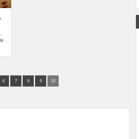
」
」
開催
猫が
吉に
が
6
7
8
9
10