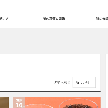
飼い方
猫の種類＆図鑑
猫の知
並べ替え
SEP
16