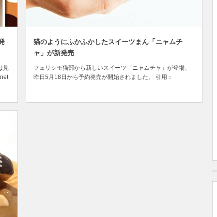
発
猫のようにふかふかしたスイーツまん「ニャムチ
ャ」が新発売
は見
フェリシモ猫部から新しいスイーツ「ニャムチャ」が登場、
net
昨日5月18日から予約発売が開始されました。 引用：
ズ
plus.felissimo.co.jp 「ニャムチャ」は猫の形をした手のひら
んな
サイズのスウィーツまん。 飲茶（やむちゃ）専門メーカーが
フ
手造りした本格的なふかふかした皮のおいしさと、やさしい
甘さがくせになる手のひらサ...