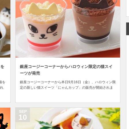
ロを
銀座コージーコーナーからハロウィン限定の猫スイ
ーツが発売
猫を
銀座コージーコーナーから本日9月16日（金）、ハロウィン限
れ
定の新しい猫スイーツ「にゃんカップ」の販売が開始されま
展
した。 引用：ameblo.jp 昨日のゴディバに続き、ハロウィン
話
用の猫スイーツが続々と登場していますが、コージーコーナ
れ
ーから発売になったのは「黒ネコ」と「白ネコ」をイメージ
した2種類のムース状のデザート、そ...
SEP
10