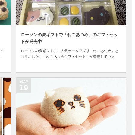
ローソンの夏ギフトで「ねこあつめ」のギフトセッ
トが発売中
フに
ローソンの夏ギフトに、人気ゲームアプリ「ねこあつめ」と
。
コラボした、「ねこあつめギフトセット」が登場していま
13
す。 引用：twitter.com 「ねこあつめ」とは、スマートフォン
期
用の人気ゲームアプリで、アプリ内の「庭先」と呼ばれるス
され
ペースに猫用のご飯やおもちゃなどを置いておき、庭先に集
まってきた猫たちをひたすら眺めて癒さ...
MAY
19