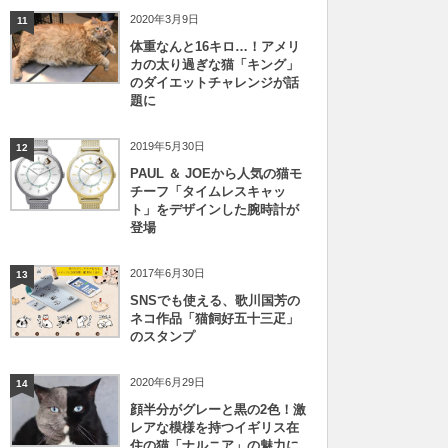
2020年3月9日
11
体重なんと16キロ…！アメリ
カの太り過ぎな猫「キング」
のダイエットチャレンジが話
題に
2019年5月30日
12
PAUL ＆ JOEから人気の猫モ
チーフ「タイムレスキャッ
ト」をデザインした腕時計が
登場
2017年6月30日
13
SNSでも使える、歌川国芳の
ネコ作品「猫飼好五十三疋」
のスタンプ
2020年6月29日
14
顔半分がグレーと黒の2色！激
レアな模様を持つイギリス在
住の猫「ナルニア」の魅力に