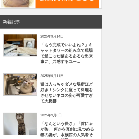
新着記事
2025年9月14日
「もう完成でいいよね？」キ
ャットタワーの組み立て現場
で起こった猫あるあるな出来
事に、共感するユー...
2025年9月11日
猫は入っちゃダメな場所ほど
好き！シンクに座って料理を
させないネコの姿が可愛すぎ
て大反響
2025年9月6日
「なんという長さ」「首にゃ
が族」 何かを真剣に見つめる
猫の姿が、水族館の人気者そ