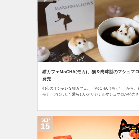
猫カフェMoCHA(モカ)、猫＆肉球型のマシュマ
発売
都心のオシャレな猫カフェ、「MoCHA（モカ）」から、
モチーフにした可愛らしいオリジナルマシュマロが発売さ
ました。 MoCHA（モカ）は、東京都心の好立地な場所に
開しているお店で、猫カフェとは思えないお洒落な内装が
題を呼び、テレビや雑誌など多くのメディアに取り上げら
ています。また、衛生面にも力を入れていて、...
SEP
15