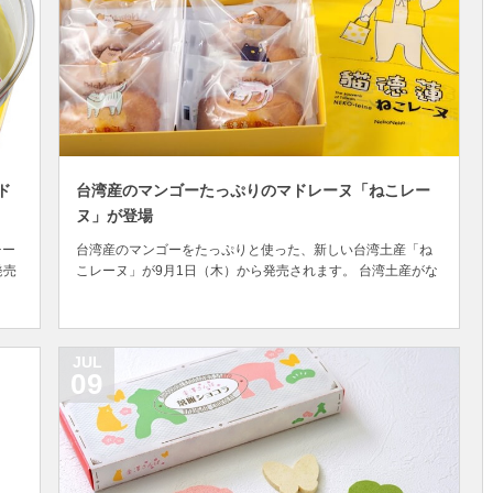
ド
台湾産のマンゴーたっぷりのマドレーヌ「ねこレー
ヌ」が登場
チー
台湾産のマンゴーをたっぷりと使った、新しい台湾土産「ね
発売
こレーヌ」が9月1日（木）から発売されます。 台湾土産がな
社を
ぜ猫と関係があるのか？ 台湾といえば、日本の猫好きの人た
級の
ちからは、猫カフェの発祥の地として知られていますが、台
ビ
湾には「ねこ村」と呼ばれている村があります。 台北から北
へ1時間ほど行ったところにある、新北市の「...
JUL
09