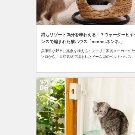
猫もリゾート気分を味わえる！？ウォーターヒヤ
ンスで編まれた猫ハウス「nenne-ネンネ-」
兵庫県小野市に拠点を構えるインテリア家具メーカーのヤ
ソロから、天然素材で編まれたドーム型のペットハウス
「nenne-ネンネ-」が登場しました。 昭和3年（1928年
のヤマソロは、そろばんの製造で培った木の加工技術を活
し、木製インテリア家具を中心とした商品を展開。テーブ
ル・デスク・椅子・ミラーなど、インテリア家...
MAY
06