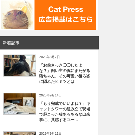
新着記事
2026年8月7日
「お前さっき◯◯したよ
な？」飼い主の腕にまたがる
猫ちゃん、その可愛い後ろ姿
に隠れたヒミツとは
2025年9月14日
「もう完成でいいよね？」キ
ャットタワーの組み立て現場
で起こった猫あるあるな出来
事に、共感するユー...
2025年9月11日