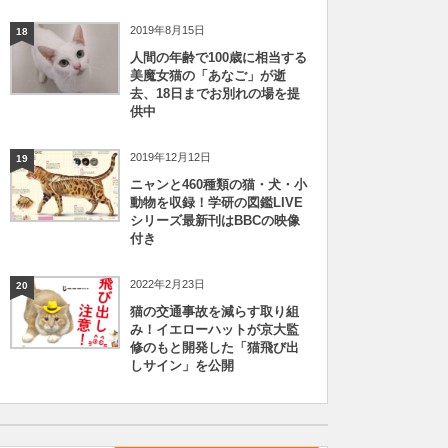
2019年8月15日
18
人間の年齢で100歳に相当する
美魔女猫の「あなご」が逝
去、18日までお別れの場を提
供中
2019年12月12日
19
ニャンと460種類の猫・犬・小
動物を収録！学研の図鑑LIVE
シリーズ最新刊はBBCの映像
付き
2022年2月23日
20
猫の交通事故を減らす取り組
み！イエローハットが京大監
修のもと開発した「猫飛び出
しサイン」を公開