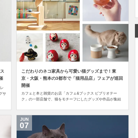
ース
こだわりのネコ家具から可愛い猫グッズまで！東
催
京・大阪・熊本の3都市で「猫用品店」フェアが巡回
開催
レ
カフェと本と雑貨のお店「カフェ&ブックス ビブリオテー
グサ
ク」の一部店舗で、猫をモチーフにしたグッズや作品が集結
タ
するフェア「猫用品店」が7月より巡回開催されています。
ジュ
ビブリオテークは、毎日がちょっぴり楽しくなる本やアー
本最
ト、デザイン雑貨などのセレクトショップを併設したカフ
JUN
ェ。人が集まる空間「本屋と食堂」をベースに、...
07