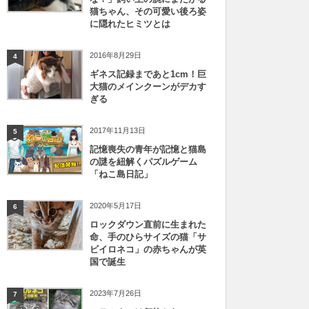
猫ちゃん、その可愛い後ろ姿
に隠れたヒミツとは
2016年8月29日
4
ギネス記録まであと1cm！巨
大猫のメインクーンがデカす
ぎる
2017年11月13日
5
記憶喪失の青年が記憶と猫島
の謎を紐解くパズルゲーム
「ねこ島日記」
2020年5月17日
6
ロックダウン直前に生まれた
命、手のひらサイズの猫「サ
ビイロネコ」の赤ちゃんが英
国で誕生
2023年7月26日
7