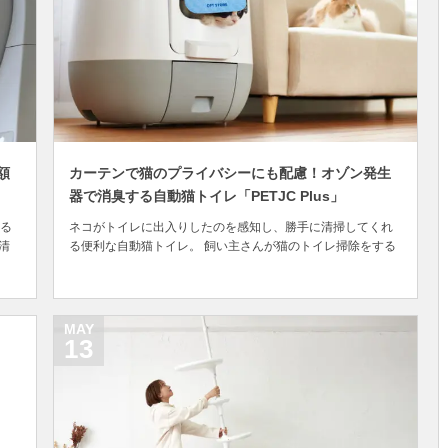
額
カーテンで猫のプライバシーにも配慮！オゾン発生
器で消臭する自動猫トイレ「PETJC Plus」
る
ネコがトイレに出入りしたのを感知し、勝手に清掃してくれ
清
る便利な自動猫トイレ。 飼い主さんが猫のトイレ掃除をする
て
手間を減らしてくれるとあって、続々と新しい製品が発売さ
る
れている人気のペット家電。中にはスマホアプリで遠隔操作
繊細
したり、トイレの使用履歴データを確認できたりと、多機能
化が進んでいる一方で、設定が面倒くさそうというイ...
MAY
13