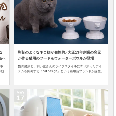
な
彫刻のようなネコ顔が個性的♪ 大正13年創業の窯元
売へ
が作る猫用のフード＆ウォーターボウルが登場
事
猫の健康と、飼い主さんのライフスタイルに寄り添ったアイ
が動
テムを開発する「cat design」という猫用品ブランドが誕生。
し
第1弾商品として猫用のフードボウルとウォーターボウルを公
に
開しています。 どちらもヴィンテージのコンポート皿（果物
、
を飾る脚つきの器）をイメージして作られた食器で、特徴的
なのは側面に立体的な猫の顔がデザイ...
MAY
17