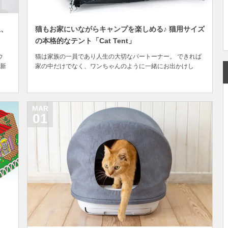
生、
猫もお家にいながらキャンプを楽しめる♪ 猫用サイズ
の本格的なテント「Cat Tent」
ウ
猫は家族の一員であり人生の大切なパートーナー。 できれば
新
家の中だけでなく、ワンちゃんのように一緒にお出かけし
ルー
て、アウトドアやレジャーを楽しんでみたいところ。しか
商
し、室内飼いの猫は外が苦手な子が多く、脱走や迷子の心配
を
もつきまとうため現実的には難しいのが実情です。 だから、
せめて雰囲気だけでも味わいたい……。そんな人には楽...
MAR
01