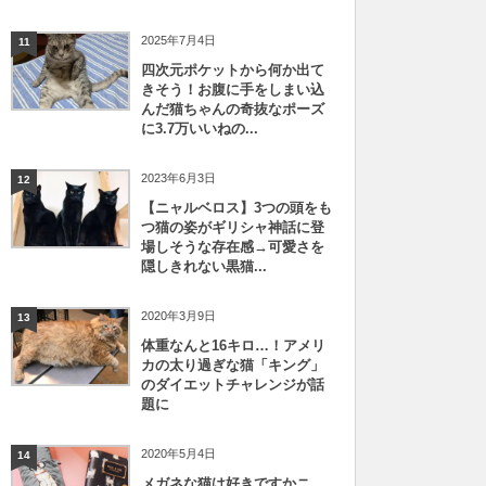
2025年7月4日
11
四次元ポケットから何か出て
きそう！お腹に手をしまい込
んだ猫ちゃんの奇抜なポーズ
に3.7万いいねの...
2023年6月3日
12
【ニャルベロス】3つの頭をも
つ猫の姿がギリシャ神話に登
場しそうな存在感→可愛さを
隠しきれない黒猫...
2020年3月9日
13
体重なんと16キロ…！アメリ
カの太り過ぎな猫「キング」
のダイエットチャレンジが話
題に
2020年5月4日
14
メガネな猫は好きですかニ