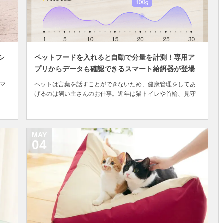
シ
ペットフードを入れると自動で分量を計測！専用ア
プリからデータも確認できるスマート給餌器が登場
マ
ペットは言葉を話すことができないため、健康管理をしてあ
げるのは飼い主さんのお仕事。近年は猫トイレや首輪、見守
）創業
りカメラなど、スマートフォンと連携して取得したデータを
か
確認し、ペットの健康管理に役立てるデバイスが増えていま
す。 今回取り上げるのは日本では珍しいスマート給餌器。 ペ
ットが健康で長生きをするためには食べすぎないよ...
MAY
04