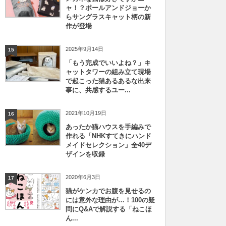
ャ！？ポールアンドジョーか
らサングラスキャット柄の新
作が登場
2025年9月14日
15
「もう完成でいいよね？」キ
ャットタワーの組み立て現場
で起こった猫あるあるな出来
事に、共感するユー...
2021年10月19日
16
あったか猫ハウスを手編みで
作れる「NHKすてきにハンド
メイドセレクション」全40デ
ザインを収録
2020年6月3日
17
猫がケンカでお腹を見せるの
には意外な理由が…！100の疑
問にQ&Aで解説する「ねこほ
ん...