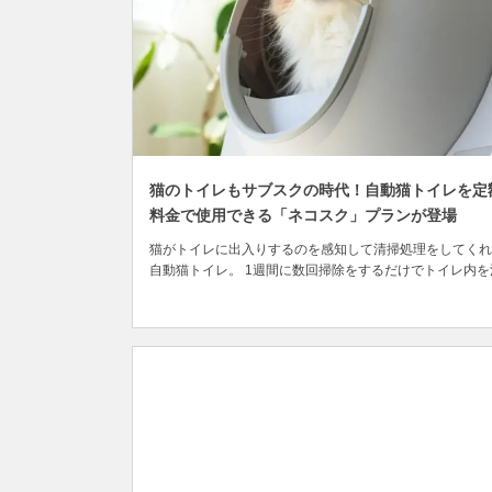
猫のトイレもサブスクの時代！自動猫トイレを定
料金で使用できる「ネコスク」プランが登場
猫がトイレに出入りするのを感知して清掃処理をしてくれ
自動猫トイレ。 1週間に数回掃除をするだけでトイレ内を
潔に保てるため、飼い主さんの手間や負担を大幅に削減し
くれる便利なアイテムですが、導入を検討する際に気にな
のが、飼い猫が使ってくれるかどうかということ。 猫は
な動物で性格によってはトイレや猫砂が気に入らな...