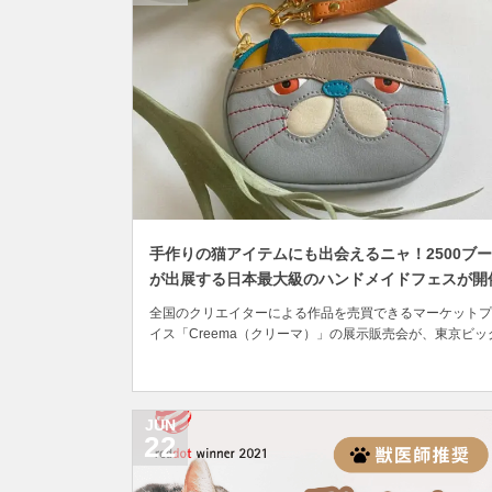
手作りの猫アイテムにも出会えるニャ！2500ブ
が出展する日本最大級のハンドメイドフェスが開
全国のクリエイターによる作品を売買できるマーケットプ
イス「Creema（クリーマ）」の展示販売会が、東京ビッ
イトで7月23日(土)より開催されます。 23万人のクリエイ
ーが登録するCreemaは、アクセサリーや雑貨・バッグ・
エリーなど、約1,400万点ものオリジナル作品が集まる日
大級のハンドメイドマーケ...
JUN
22