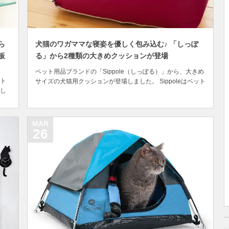
ら
犬猫のワガママな寝姿を優しく包み込む♪ 「しっぽ
板
る」から2種類の大きめクッションが登場
ペット用品ブランドの「Sippole（しっぽる）」から、大きめ
ト
サイズの犬猫用クッションが登場しました。 Sippoleはペット
し
グッズの企画販売などを手がけるPEPPY（ペピイ）が、製品
ン」
開発のノウハウやユーザーから寄せられた声を元に、2019年
商
に立ち上げた製品ブランド。デザインや機能を少しシンプル
タ
にすることにより、品質は...
MAR
26