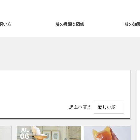
飼い方
猫の種類＆図鑑
猫の知
並べ替え
JUL
06