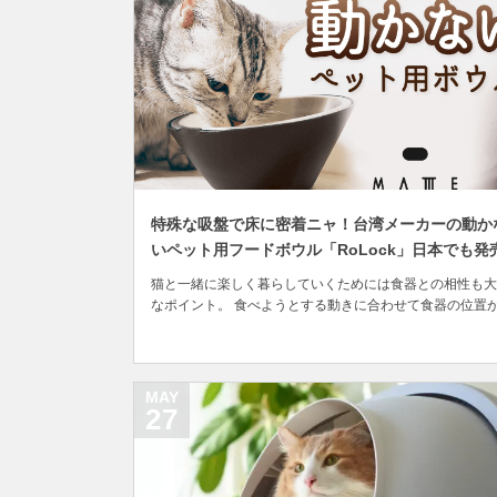
特殊な吸盤で床に密着ニャ！台湾メーカーの動か
いペット用フードボウル「RoLock」日本でも発
猫と一緒に楽しく暮らしていくためには食器との相性も大
なポイント。 食べようとする動きに合わせて食器の位置
いてしまうと、猫にとっては食べづらくストレスになって
まうほか、食器が引っくり返っていたりすると飼い主さん
とってはお掃除するのが大変で、衛生的にも良くないため
互いにとって使いやすい食器を見つけたいところです...
MAY
27