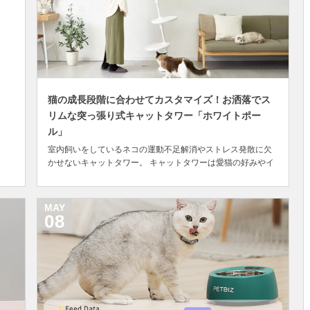
猫の成長段階に合わせてカスタマイズ！お洒落でス
リムな突っ張り式キャットタワー「ホワイトポー
ル」
室内飼いをしているネコの運動不足解消やストレス発散に欠
かせないキャットタワー。 キャットタワーは愛猫の好みやイ
ンテリアとの相性を考えて選びがちですが、猫は個体ごとに
体の大きさが異なり年齢によって運動能力も変わってくるた
め、猫が使いづらいと足腰への負担が増し、場合によっては
MAY
事故や怪我の原因にも繋がりかねません。 そのため...
08