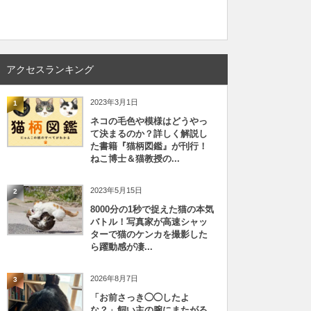
アクセスランキング
2023年3月1日
1
ネコの毛色や模様はどうやっ
て決まるのか？詳しく解説し
た書籍『猫柄図鑑』が刊行！
ねこ博士＆猫教授の...
2023年5月15日
2
8000分の1秒で捉えた猫の本気
バトル！写真家が高速シャッ
ターで猫のケンカを撮影した
ら躍動感が凄...
2026年8月7日
3
「お前さっき◯◯したよ
な？」飼い主の腕にまたがる