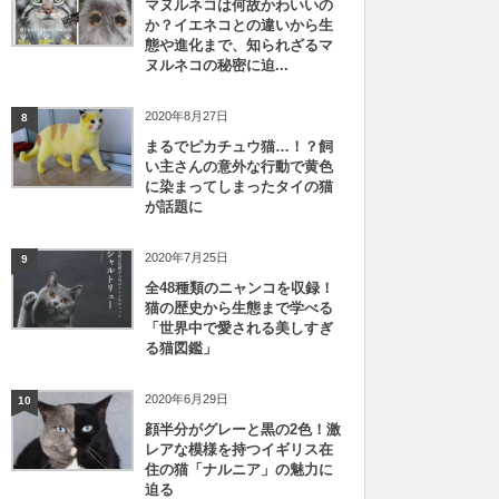
マヌルネコは何故かわいいの
か？イエネコとの違いから生
態や進化まで、知られざるマ
ヌルネコの秘密に迫...
2020年8月27日
8
まるでピカチュウ猫…！？飼
い主さんの意外な行動で黄色
に染まってしまったタイの猫
が話題に
2020年7月25日
9
全48種類のニャンコを収録！
猫の歴史から生態まで学べる
「世界中で愛される美しすぎ
る猫図鑑」
2020年6月29日
10
顔半分がグレーと黒の2色！激
レアな模様を持つイギリス在
住の猫「ナルニア」の魅力に
迫る