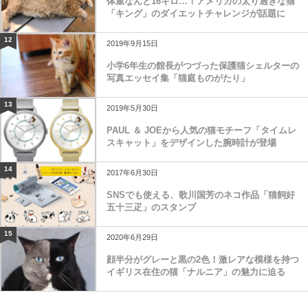
体重なんと16キロ…！アメリカの太り過ぎな猫
「キング」のダイエットチャレンジが話題に
12
2019年9月15日
小学6年生の館長がつづった保護猫シェルターの
写真エッセイ集「猫庭ものがたり」
13
2019年5月30日
PAUL ＆ JOEから人気の猫モチーフ「タイムレ
スキャット」をデザインした腕時計が登場
14
2017年6月30日
SNSでも使える、歌川国芳のネコ作品「猫飼好
五十三疋」のスタンプ
15
2020年6月29日
顔半分がグレーと黒の2色！激レアな模様を持つ
イギリス在住の猫「ナルニア」の魅力に迫る