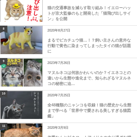
猫の交通事故を減らす取り組み！イエローハッ
トが京大監修のもと開発した「猫飛び出しサイ
ン」を公開
8
2020年8月27日
まるでピカチュウ猫…！？飼い主さんの意外な
行動で黄色に染まってしまったタイの猫が話題
に
9
2023年7月26日
マヌルネコは何故かわいいのか？イエネコとの
違いから生態や進化まで、知られざるマヌルネ
コの秘密に迫...
10
2020年7月25日
全48種類のニャンコを収録！猫の歴史から生態
まで学べる「世界中で愛される美しすぎる猫図
鑑」
11
2020年3月9日