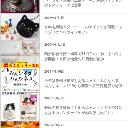
ハロウィン限定の黒猫ケーキ、舞浜シェラトン
のトスティーナに登場
2018年9月1日
今年も黒猫＆クローニャのアイテムが満載！モ
ロゾフのハロウィンギフト
2020年9月14日
猫が似合う街・湯島で11回目の「ねこまつり」
が開催！今回は地元の12店舗が参加
2019年8月6日
今年は夜廻り猫展もあるニャ！「みんなイヌ、
みんなネコ」8/15から新宿の京王百貨店で開催
2016年10月8日
眼鏡の置き場所にも困らニャい！メガネ掛けに
もなるカレンダー「めがね次第（ねこ）」
2022年10月2日