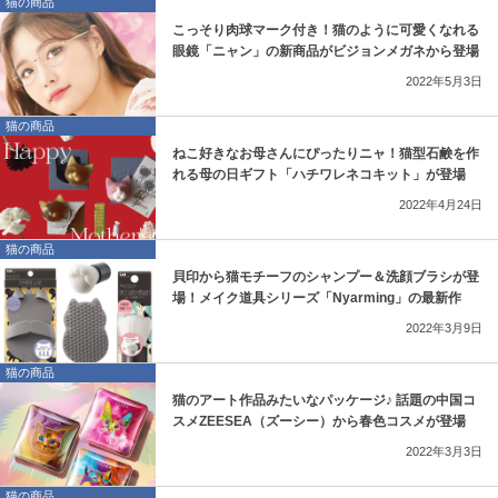
猫の商品
こっそり肉球マーク付き！猫のように可愛くなれる
眼鏡「ニャン」の新商品がビジョンメガネから登場
2022年5月3日
猫の商品
ねこ好きなお母さんにぴったりニャ！猫型石鹸を作
れる母の日ギフト「ハチワレネコキット」が登場
2022年4月24日
猫の商品
貝印から猫モチーフのシャンプー＆洗顔ブラシが登
場！メイク道具シリーズ「Nyarming」の最新作
2022年3月9日
猫の商品
猫のアート作品みたいなパッケージ♪ 話題の中国コ
スメZEESEA（ズーシー）から春色コスメが登場
2022年3月3日
猫の商品