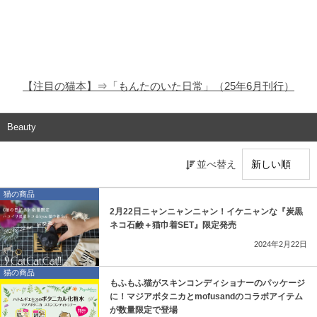
猫の商品レビュー
猫の豆知識・雑学
猫の調査データ
【注目の猫本】⇒「もんたのいた日常」（25年6月刊行）
猫の譲渡会
Beauty
猫の社会問題
並べ替え
猫のゲーム・アプリ
猫の商品
猫のフリー写真素材
2月22日ニャンニャンニャン！イケニャンな『炭黒
ネコ石鹸＋猫巾着SET』限定発売
2024年2月22日
猫の商品
もふもふ猫がスキンコンディショナーのパッケージ
に！マジアボタニカとmofusandのコラボアイテム
が数量限定で登場