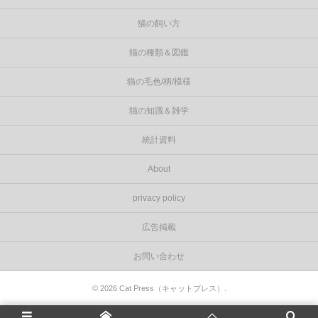
猫の飼い方
猫の種類＆図鑑
猫の毛色/柄/模様
猫の知識＆雑学
統計資料
About
privacy policy
広告掲載
お問い合わせ
©
2026
Cat Press（キャットプレス）
.