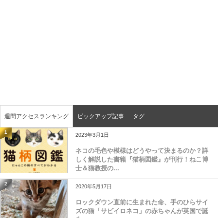
週間アクセスランキング
ピックアップ記事
タグ
1
2023年3月1日
ネコの毛色や模様はどうやって決まるのか？詳
しく解説した書籍『猫柄図鑑』が刊行！ねこ博
士＆猫教授の...
2
2020年5月17日
ロックダウン直前に生まれた命、手のひらサイ
ズの猫「サビイロネコ」の赤ちゃんが英国で誕