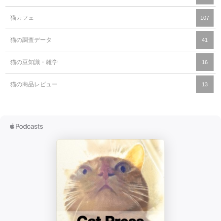
猫カフェ
107
猫の調査データ
41
猫の豆知識・雑学
16
猫の商品レビュー
13