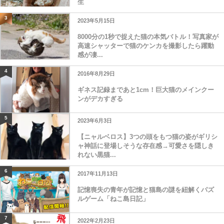
生
3
2023年5月15日
8000分の1秒で捉えた猫の本気バトル！写真家が
高速シャッターで猫のケンカを撮影したら躍動
感が凄...
4
2016年8月29日
ギネス記録まであと1cm！巨大猫のメインクー
ンがデカすぎる
5
2023年6月3日
【ニャルベロス】3つの頭をもつ猫の姿がギリシ
ャ神話に登場しそうな存在感→可愛さを隠しき
れない黒猫...
6
2017年11月13日
記憶喪失の青年が記憶と猫島の謎を紐解くパズ
ルゲーム「ねこ島日記」
7
2022年2月23日