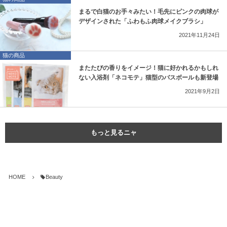
まるで白猫のお手々みたい！毛先にピンクの肉球が
デザインされた「ふわもふ肉球メイクブラシ」
2021年11月24日
猫の商品
またたびの香りをイメージ！猫に好かれるかもしれ
ない入浴剤「ネコモテ」猫型のバスボールも新登場
2021年9月2日
もっと見るニャ
HOME
Beauty