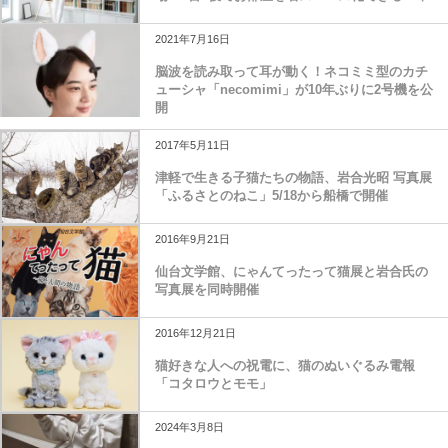
2021年7月16日
脳波を読み取って耳が動く！ネコミミ型のカチ
ューシャ「necomimi」が10年ぶりに2号機を公
開
2017年5月11日
津軽で生きる子猫たちの物語、岩合光昭 写真展
「ふるさとのねこ」5/18から船橋で開催
2016年9月21日
仙台文学館、にゃんてったって猫展と岩合氏の
写真展を同時開催
2016年12月21日
猫好きな人への祝電に、猫のぬいぐるみ電報
「コタロウとモモ」
2024年3月8日