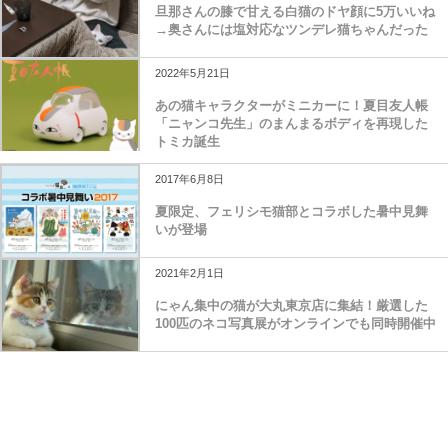
旦那さんの膝で甘える白猫のドヤ顔に5万いいね
→奥さんには塩対応なツンデレ猫ちゃんだった
2022年5月21日
あの猫キャラクターがミニカーに！夏目友人帳
「ニャンコ先生」のまんまるボディを再現した
トミカ誕生
2017年6月8日
夏限定、フェリシモ猫部とコラボした暑中見舞
いが登場
2021年2月1日
にゃん集中の猫が大丸東京店に集結！厳選した
100匹のネコ写真展がオンラインでも同時開催中