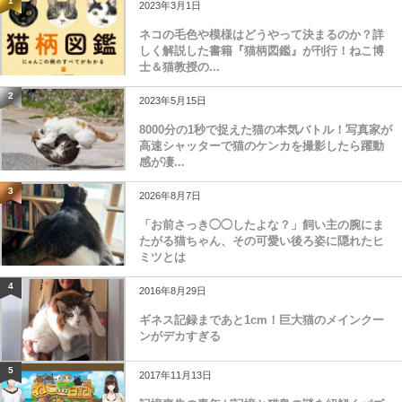
1
2023年3月1日
ネコの毛色や模様はどうやって決まるのか？詳
しく解説した書籍『猫柄図鑑』が刊行！ねこ博
士＆猫教授の...
2
2023年5月15日
8000分の1秒で捉えた猫の本気バトル！写真家が
高速シャッターで猫のケンカを撮影したら躍動
感が凄...
3
2026年8月7日
「お前さっき◯◯したよな？」飼い主の腕にま
たがる猫ちゃん、その可愛い後ろ姿に隠れたヒ
ミツとは
4
2016年8月29日
ギネス記録まであと1cm！巨大猫のメインクー
ンがデカすぎる
5
2017年11月13日