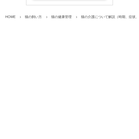
HOME
猫の飼い方
猫の健康管理
猫の介護について解説（時期、症状、