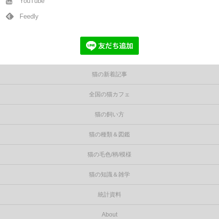
YouTube
Feedly
猫の新着記事
全国の猫カフェ
猫の飼い方
猫の種類＆図鑑
猫の毛色/柄/模様
猫の知識＆雑学
統計資料
About