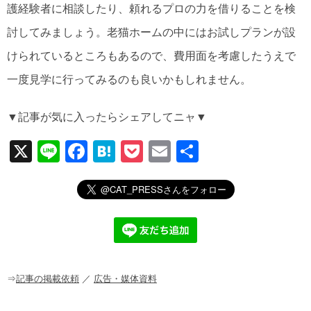
護経験者に相談したり、頼れるプロの力を借りることを検
討してみましょう。老猫ホームの中にはお試しプランが設
けられているところもあるので、費用面を考慮したうえで
一度見学に行ってみるのも良いかもしれません。
▼記事が気に入ったらシェアしてニャ▼
X
Li
F
H
P
E
共
n
a
at
o
m
有
e
c
e
ck
ail
e
n
et
b
a
o
o
⇒
記事の掲載依頼
／
広告・媒体資料
k