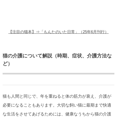
猫の商品レビュー
猫の豆知識・雑学
猫の調査データ
【注目の猫本】⇒「もんたのいた日常」（25年6月刊行）
猫の譲渡会
猫の社会問題
猫の介護について解説（時期、症状、介護方法な
ど）
猫のゲーム・アプリ
猫のフリー写真素材
猫も人間と同じで、年を重ねると体の筋力が衰え、介護が
必要になることもあります。大切な飼い猫に最期まで快適
な生活をさせてあげるためには、健康なうちから猫の介護