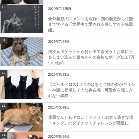
10
2020年7月25日
全48種類のニャンコを収録！猫の歴史から生態
まで学べる「世界中で愛される美しすぎる猫図
鑑」
11
2025年7月4日
四次元ポケットから何か出てきそう！お腹に手
をしまい込んだ猫ちゃんの奇抜なポーズに3.7万
いいねの...
12
2023年6月3日
【ニャルベロス】3つの頭をもつ猫の姿がギリシ
ャ神話に登場しそうな存在感→可愛さを隠しき
れない黒猫...
13
2020年3月9日
体重なんと16キロ…！アメリカの太り過ぎな猫
「キング」のダイエットチャレンジが話題に
14
2020年5月4日