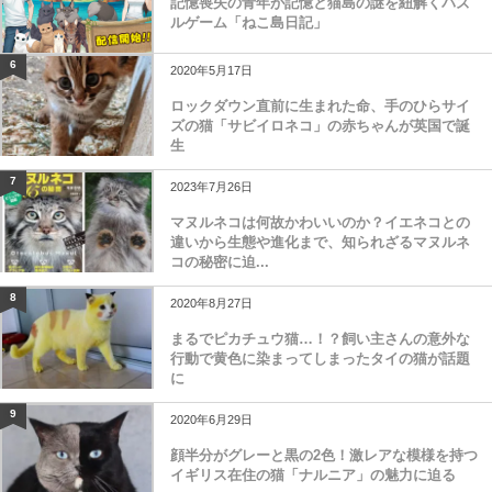
記憶喪失の青年が記憶と猫島の謎を紐解くパズ
ルゲーム「ねこ島日記」
6
2020年5月17日
ロックダウン直前に生まれた命、手のひらサイ
ズの猫「サビイロネコ」の赤ちゃんが英国で誕
生
7
2023年7月26日
マヌルネコは何故かわいいのか？イエネコとの
違いから生態や進化まで、知られざるマヌルネ
コの秘密に迫...
8
2020年8月27日
まるでピカチュウ猫…！？飼い主さんの意外な
行動で黄色に染まってしまったタイの猫が話題
に
9
2020年6月29日
顔半分がグレーと黒の2色！激レアな模様を持つ
イギリス在住の猫「ナルニア」の魅力に迫る