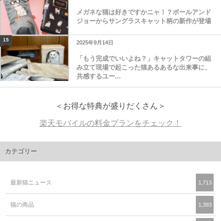
メガネな猫は好きですかニャ！？ポールアンド
ジョーからサングラスキャット柄の新作が登場
15
2025年9月14日
「もう完成でいいよね？」キャットタワーの組
み立て現場で起こった猫あるあるな出来事に、
共感するユー...
＜お得な特典が盛りだくさん＞
楽天モバイルの料金プランをチェック！
カテゴリー
最新猫ニュース
1,713
猫の商品
1,393