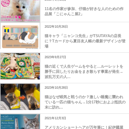
2018年9月23日
11名の作家が参加、仔猫が好きな人のための作
品展「こにゃんこ展2」
2022年10月26日
猫キャラ「ニャンコ先生」がTSUTAYAの店長
に？Tカードから夏目友人帳の最新デザインが登
場
2023年9月27日
猫の近くで人生ゲームをやると…ルーレットを
勝手に回したりお金をまき散らす事案が発生→
波乱万丈の人...
2023年10月28日
猫はなぜ眠気と戦うのか？激しい睡魔に襲われ
ている一匹の猫ちゃん→1分17秒におよぶ抵抗の
末に訪れ...
2021年12月3日