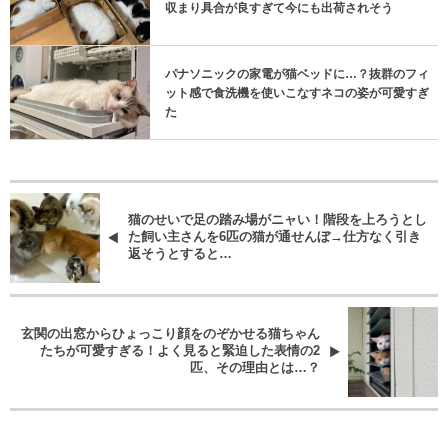
「梱包完了ですニャ」1箱に1匹ずつ入る猫たちの
収まり具合が良すぎて今にも出荷されそう
パナソニックの家電が猫ベッドに…？抜群のフィ
ット感で食洗機を使いこなすネコの姿が可愛すぎ
た
猫のせいで足の踏み場がニャい！階段を上ろうとし
た飼い主さんを6匹の猫が通せんぼ→仕方なく引き
返そうとすると…
玄関の出窓からひょっこり顔をのぞかせる猫ちゃん
たちが可愛すぎる！よく見ると緊迫した表情の2
匹、その理由とは…？