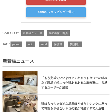
楽天市場で見る
Yahoo!ショッピングで見る
CATEGORY :
最新猫ニュース
猫の画像・写真
TAG :
pickup
topic
trend
保護猫
多頭飼い
新着猫ニュース
「もう完成でいいよね？」キャットタワーの組み
立て現場で起こった猫あるあるな出来事に、共感
するユーザーが続出
猫は入っちゃダメな場所ほど好き！シンクに座っ
て料理をさせないネコの姿が可愛すぎて大反響