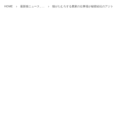
HOME
最新猫ニュース , …
猫がたむろする農家の仕事場が秘密結社のアジ