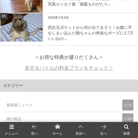
小学6年生の館長がつづった保護猫シェルターの
写真エッセイ集「猫庭ものがたり」
15
2025年7月4日
四次元ポケットから何か出てきそう！お腹に手
をしまい込んだ猫ちゃんの奇抜なポーズに3.7万
いいねの...
＜お得な特典が盛りだくさん＞
楽天モバイルの料金プランをチェック！
カテゴリー
最新猫ニュース
1,712
猫の商品
1,393
メニュー
前へ
ホーム
先頭へ
次へ
検索
猫のイベント
950