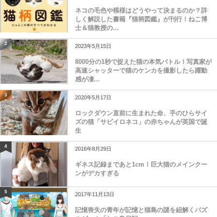
2023年3月1日
ネコの毛色や模様はどうやって決まるのか？詳
しく解説した書籍『猫柄図鑑』が刊行！ねこ博
士＆猫教授の...
2
2023年5月15日
8000分の1秒で捉えた猫の本気バトル！写真家が
高速シャッターで猫のケンカを撮影したら躍動
感が凄...
3
2020年5月17日
ロックダウン直前に生まれた命、手のひらサイ
ズの猫「サビイロネコ」の赤ちゃんが英国で誕
生
4
2016年8月29日
ギネス記録まであと1cm！巨大猫のメインクー
ンがデカすぎる
5
2017年11月13日
記憶喪失の青年が記憶と猫島の謎を紐解くパズ