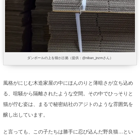
ダンボールの上を猫が占拠（提供：@niban_jnzmさん）
風格がにじむ木造家屋の中にほんのりと薄暗さが立ち込め
る、喧騒から隔離されたような空間。その中でひっそりと
猫が佇む姿は、まるで秘密結社のアジトのような雰囲気を
醸し出しています。
と言っても、この子たちは勝手に忍び込んだ野良猫…とい