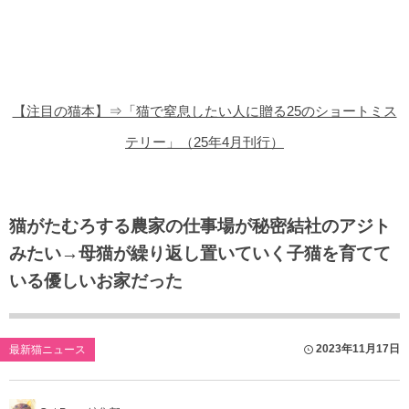
猫の商品レビュー
猫の豆知識・雑学
猫の調査データ
【注目の猫本】⇒「猫で窒息したい人に贈る25のショートミス
猫の譲渡会
テリー」（25年4月刊行）
猫の社会問題
猫のゲーム・アプリ
猫がたむろする農家の仕事場が秘密結社のアジト
みたい→母猫が繰り返し置いていく子猫を育てて
猫のフリー写真素材
いる優しいお家だった
2023年11月17日
最新猫ニュース