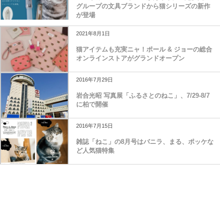
アメリカンショートヘアが万年筆に！紀伊國屋
グループの文具ブランドから猫シリーズの新作
が登場
2021年8月1日
猫アイテムも充実ニャ！ポール & ジョーの総合
オンラインストアがグランドオープン
2016年7月29日
岩合光昭 写真展「ふるさとのねこ」、7/29-8/7
に柏で開催
2016年7月15日
雑誌「ねこ」の8月号はバニラ、まる、ポッケな
ど人気猫特集