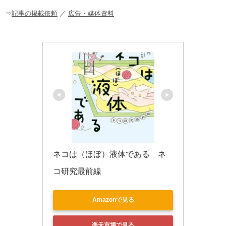
o
o
⇒
記事の掲載依頼
／
広告・媒体資料
k
ネコは（ほぼ）液体である　ネ
コ研究最前線
Amazonで見る