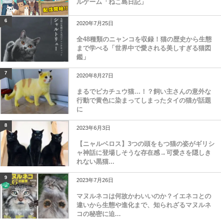
ルゲーム「ねこ島日記」
6
2020年7月25日
全48種類のニャンコを収録！猫の歴史から生態
まで学べる「世界中で愛される美しすぎる猫図
鑑」
7
2020年8月27日
まるでピカチュウ猫…！？飼い主さんの意外な
行動で黄色に染まってしまったタイの猫が話題
に
8
2023年6月3日
【ニャルベロス】3つの頭をもつ猫の姿がギリシ
ャ神話に登場しそうな存在感→可愛さを隠しき
れない黒猫...
9
2023年7月26日
マヌルネコは何故かわいいのか？イエネコとの
違いから生態や進化まで、知られざるマヌルネ
コの秘密に迫...