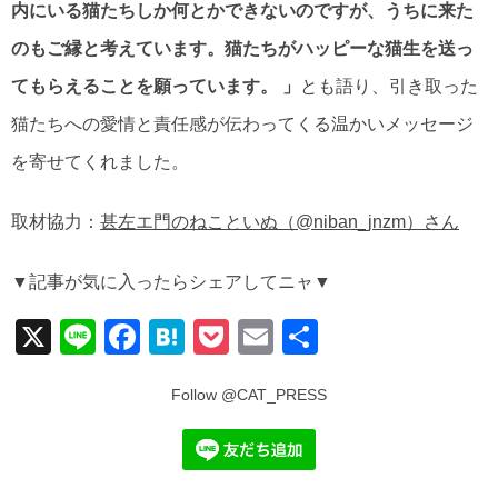
内にいる猫たちしか何とかできないのですが、うちに来た
のもご縁と考えています。猫たちがハッピーな猫生を送っ
てもらえることを願っています。 」
とも語り、引き取った
猫たちへの愛情と責任感が伝わってくる温かいメッセージ
を寄せてくれました。
取材協力：
甚左エ門のねこといぬ（@niban_jnzm）さん
▼記事が気に入ったらシェアしてニャ▼
X
Li
F
H
P
E
共
n
a
at
o
m
有
e
c
e
ck
ail
e
n
et
b
a