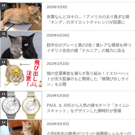
10
2020年3月9日
体重なんと16キロ…！アメリカの太り過ぎな猫
「キング」のダイエットチャレンジが話題に
11
2020年6月29日
顔半分がグレーと黒の2色！激レアな模様を持つ
イギリス在住の猫「ナルニア」の魅力に迫る
12
2022年2月23日
猫の交通事故を減らす取り組み！イエローハッ
トが京大監修のもと開発した「猫飛び出しサイ
ン」を公開
13
2019年5月30日
PAUL ＆ JOEから人気の猫モチーフ「タイムレ
スキャット」をデザインした腕時計が登場
14
2019年9月15日