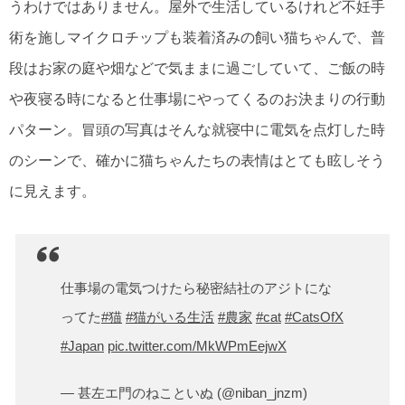
うわけではありません。屋外で生活しているけれど不妊手
術を施しマイクロチップも装着済みの飼い猫ちゃんで、普
段はお家の庭や畑などで気ままに過ごしていて、ご飯の時
や夜寝る時になると仕事場にやってくるのお決まりの行動
パターン。冒頭の写真はそんな就寝中に電気を点灯した時
のシーンで、確かに猫ちゃんたちの表情はとても眩しそう
に見えます。
仕事場の電気つけたら秘密結社のアジトにな
ってた
#猫
#猫がいる生活
#農家
#cat
#CatsOfX
#Japan
pic.twitter.com/MkWPmEejwX
— 甚左エ門のねこといぬ (@niban_jnzm)