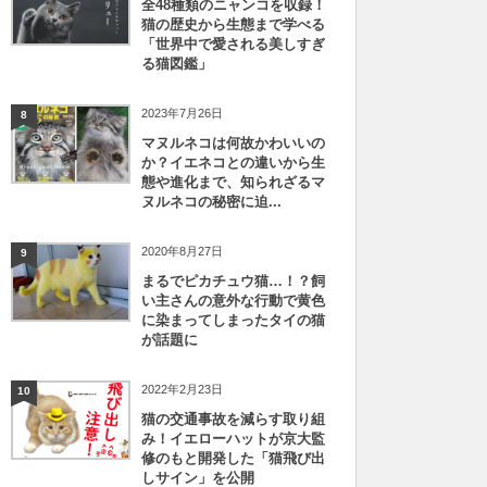
全48種類のニャンコを収録！
猫の歴史から生態まで学べる
「世界中で愛される美しすぎ
る猫図鑑」
2023年7月26日
8
マヌルネコは何故かわいいの
か？イエネコとの違いから生
態や進化まで、知られざるマ
ヌルネコの秘密に迫...
2020年8月27日
9
まるでピカチュウ猫…！？飼
い主さんの意外な行動で黄色
に染まってしまったタイの猫
が話題に
2022年2月23日
10
猫の交通事故を減らす取り組
み！イエローハットが京大監
修のもと開発した「猫飛び出
しサイン」を公開