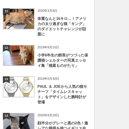
2020年3月9日
11
体重なんと16キロ…！アメリ
カの太り過ぎな猫「キング」
のダイエットチャレンジが話
題に
2019年9月15日
12
小学6年生の館長がつづった保
護猫シェルターの写真エッセ
イ集「猫庭ものがたり」
2019年5月30日
13
PAUL ＆ JOEから人気の猫モ
チーフ「タイムレスキャッ
ト」をデザインした腕時計が
登場
2020年6月29日
14
顔半分がグレーと黒の2色！激
レアな模様を持つイギリス在