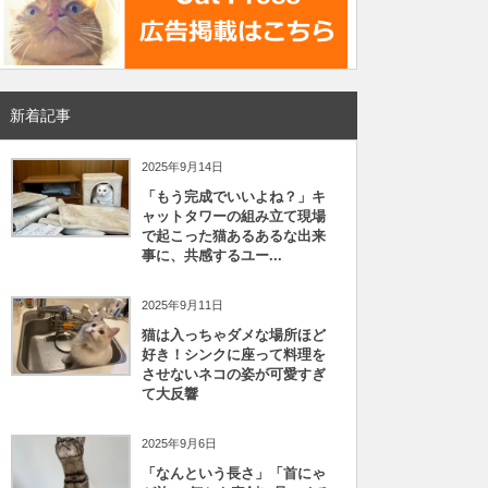
新着記事
2025年9月14日
「もう完成でいいよね？」キ
ャットタワーの組み立て現場
で起こった猫あるあるな出来
事に、共感するユー...
2025年9月11日
猫は入っちゃダメな場所ほど
好き！シンクに座って料理を
させないネコの姿が可愛すぎ
て大反響
2025年9月6日
「なんという長さ」「首にゃ