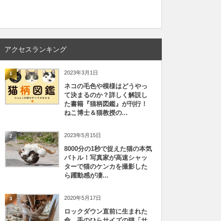
アクセスランキング
2023年3月1日
1
ネコの毛色や模様はどうやっ
て決まるのか？詳しく解説し
た書籍『猫柄図鑑』が刊行！
ねこ博士＆猫教授の...
2023年5月15日
2
8000分の1秒で捉えた猫の本気
バトル！写真家が高速シャッ
ターで猫のケンカを撮影した
ら躍動感が凄...
2020年5月17日
3
ロックダウン直前に生まれた
命、手のひらサイズの猫「サ