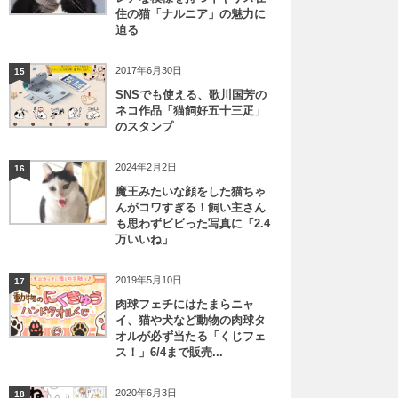
住の猫「ナルニア」の魅力に
迫る
2017年6月30日
15
SNSでも使える、歌川国芳の
ネコ作品「猫飼好五十三疋」
のスタンプ
2024年2月2日
16
魔王みたいな顔をした猫ちゃ
んがコワすぎる！飼い主さん
も思わずビビった写真に「2.4
万いいね」
2019年5月10日
17
肉球フェチにはたまらニャ
イ、猫や犬など動物の肉球タ
オルが必ず当たる「くじフェ
ス！」6/4まで販売...
2020年6月3日
18