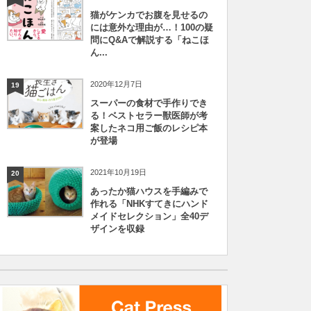
猫がケンカでお腹を見せるの
には意外な理由が…！100の疑
問にQ&Aで解説する「ねこほ
ん...
2020年12月7日
19
スーパーの食材で手作りでき
る！ベストセラー獣医師が考
案したネコ用ご飯のレシピ本
が登場
2021年10月19日
20
あったか猫ハウスを手編みで
作れる「NHKすてきにハンド
メイドセレクション」全40デ
ザインを収録