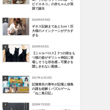
ビイロネコ」の赤ちゃんが英
国で誕生
2016年8月29日
4
ギネス記録まであと1cm！巨
大猫のメインクーンがデカす
ぎる
2023年6月3日
5
【ニャルベロス】3つの頭をも
つ猫の姿がギリシャ神話に登
場しそうな存在感→可愛さを
隠しきれない黒猫...
2017年11月13日
6
記憶喪失の青年が記憶と猫島
の謎を紐解くパズルゲーム
「ねこ島日記」
2020年7月25日
7