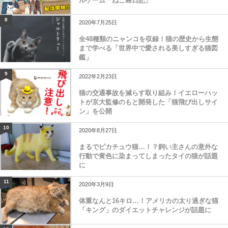
ルゲーム「ねこ島日記」
8
2020年7月25日
全48種類のニャンコを収録！猫の歴史から生態
まで学べる「世界中で愛される美しすぎる猫図
鑑」
9
2022年2月23日
猫の交通事故を減らす取り組み！イエローハッ
トが京大監修のもと開発した「猫飛び出しサイ
ン」を公開
10
2020年8月27日
まるでピカチュウ猫…！？飼い主さんの意外な
行動で黄色に染まってしまったタイの猫が話題
に
11
2020年3月9日
体重なんと16キロ…！アメリカの太り過ぎな猫
「キング」のダイエットチャレンジが話題に