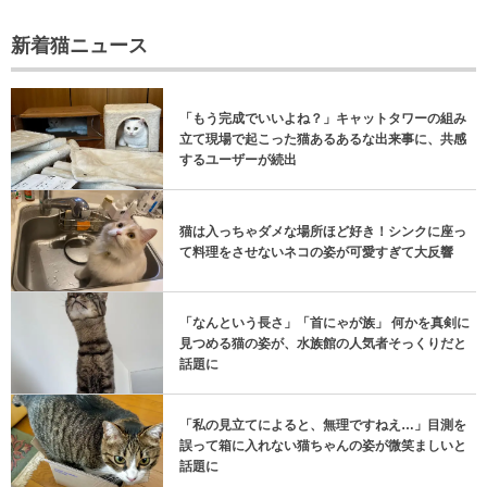
新着猫ニュース
「もう完成でいいよね？」キャットタワーの組み
立て現場で起こった猫あるあるな出来事に、共感
するユーザーが続出
猫は入っちゃダメな場所ほど好き！シンクに座っ
て料理をさせないネコの姿が可愛すぎて大反響
「なんという長さ」「首にゃが族」 何かを真剣に
見つめる猫の姿が、水族館の人気者そっくりだと
話題に
「私の見立てによると、無理ですねえ…」目測を
誤って箱に入れない猫ちゃんの姿が微笑ましいと
話題に