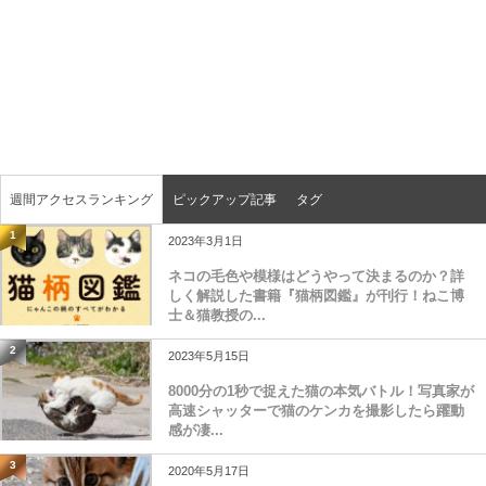
週間アクセスランキング
ピックアップ記事
タグ
1
2023年3月1日
ネコの毛色や模様はどうやって決まるのか？詳
しく解説した書籍『猫柄図鑑』が刊行！ねこ博
士＆猫教授の...
2
2023年5月15日
8000分の1秒で捉えた猫の本気バトル！写真家が
高速シャッターで猫のケンカを撮影したら躍動
感が凄...
3
2020年5月17日