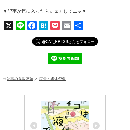
▼記事が気に入ったらシェアしてニャ▼
X
Li
F
H
P
E
共
n
a
at
o
m
有
e
c
e
ck
ail
e
n
et
b
a
o
o
⇒
記事の掲載依頼
／
広告・媒体資料
k