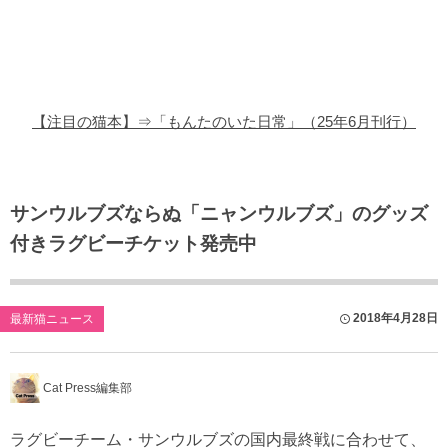
猫の商品レビュー
猫の豆知識・雑学
猫の調査データ
【注目の猫本】⇒「もんたのいた日常」（25年6月刊行）
猫の譲渡会
猫の社会問題
サンウルブズならぬ「ニャンウルブズ」のグッズ
付きラグビーチケット発売中
猫のゲーム・アプリ
猫のフリー写真素材
2018年4月28日
最新猫ニュース
Cat Press編集部
ラグビーチーム・サンウルブズの国内最終戦に合わせて、