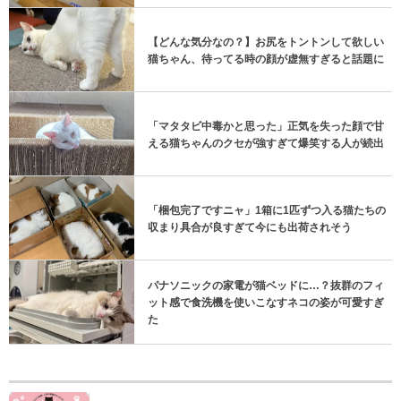
【どんな気分なの？】お尻をトントンして欲しい
猫ちゃん、待ってる時の顔が虚無すぎると話題に
「マタタビ中毒かと思った」正気を失った顔で甘
える猫ちゃんのクセが強すぎて爆笑する人が続出
「梱包完了ですニャ」1箱に1匹ずつ入る猫たちの
収まり具合が良すぎて今にも出荷されそう
パナソニックの家電が猫ベッドに…？抜群のフィ
ット感で食洗機を使いこなすネコの姿が可愛すぎ
た