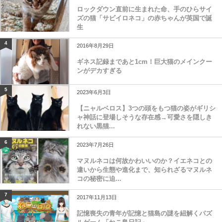
ロックダウン直前に生まれた命、手のひらサイ
ズの猫「サビイロネコ」の赤ちゃんが英国で誕
生
4
2016年8月29日
ギネス記録まであと1cm！巨大猫のメインクー
ンがデカすぎる
5
2023年6月3日
【ニャルベロス】3つの頭をもつ猫の姿がギリシ
ャ神話に登場しそうな存在感→可愛さを隠しき
れない黒猫...
6
2023年7月26日
マヌルネコは何故かわいいのか？イエネコとの
違いから生態や進化まで、知られざるマヌルネ
コの秘密に迫...
7
2017年11月13日
記憶喪失の青年が記憶と猫島の謎を紐解くパズ