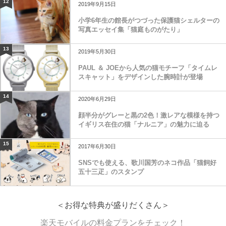
12
2019年9月15日
小学6年生の館長がつづった保護猫シェルターの
写真エッセイ集「猫庭ものがたり」
13
2019年5月30日
PAUL ＆ JOEから人気の猫モチーフ「タイムレ
スキャット」をデザインした腕時計が登場
14
2020年6月29日
顔半分がグレーと黒の2色！激レアな模様を持つ
イギリス在住の猫「ナルニア」の魅力に迫る
15
2017年6月30日
SNSでも使える、歌川国芳のネコ作品「猫飼好
五十三疋」のスタンプ
＜お得な特典が盛りだくさん＞
楽天モバイルの料金プランをチェック！