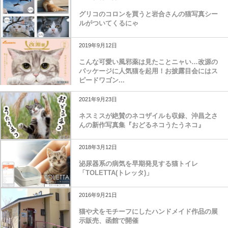
グリコのコロンを買うと岩合さんの猫写真シー
ルがついてくるにゃ
2019年9月12日
こんな可愛い風邪薬は見たことニャい…改源の
パッケージに人気猫を起用！お披露目会にはス
ピードワゴン...
2021年9月23日
ネスミスが絶賛のネコザイルも収録、沖昌之さ
んの新作写真集​​『おどるネコうたうネコ』
2018年3月12日
泌尿器系の病気を早期発見する猫トイレ
「TOLETTA(トレッタ)」
2016年9月21日
猫や犬をモチーフにしたハンドメイド作品の展
示販売、函館で開催