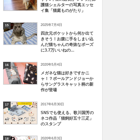
護猫シェルターの写真エッセ
イ集「猫庭ものがたり」
2025年7月4日
15
四次元ポケットから何か出て
きそう！お腹に手をしまい込
んだ猫ちゃんの奇抜なポーズ
に3.7万いいねの...
2020年5月4日
16
メガネな猫は好きですかニ
ャ！？ポールアンドジョーか
らサングラスキャット柄の新
作が登場
2017年6月30日
17
SNSでも使える、歌川国芳の
ネコ作品「猫飼好五十三疋」
のスタンプ
2020年6月3日
18