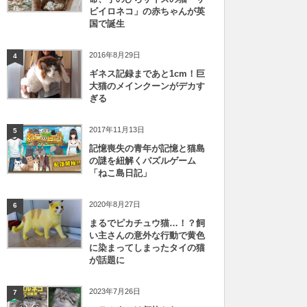
ビイロネコ」の赤ちゃんが英
国で誕生
2016年8月29日
4
ギネス記録まであと1cm！巨
大猫のメインクーンがデカす
ぎる
2017年11月13日
5
記憶喪失の青年が記憶と猫島
の謎を紐解くパズルゲーム
「ねこ島日記」
2020年8月27日
6
まるでピカチュウ猫…！？飼
い主さんの意外な行動で黄色
に染まってしまったタイの猫
が話題に
2023年7月26日
7