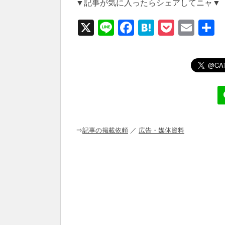
▼記事が気に入ったらシェアしてニャ▼
X
Li
F
H
P
E
n
a
at
o
m
e
c
e
ck
ail
e
n
et
b
a
o
o
⇒
記事の掲載依頼
／
広告・媒体資料
k