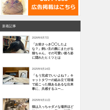
新着記事
2026年8月7日
「お前さっき◯◯したよ
な？」飼い主の腕にまたがる
猫ちゃん、その可愛い後ろ姿
に隠れたヒミツとは
2025年9月14日
「もう完成でいいよね？」キ
ャットタワーの組み立て現場
で起こった猫あるあるな出来
事に、共感するユー...
2025年9月11日
猫は入っちゃダメな場所ほど