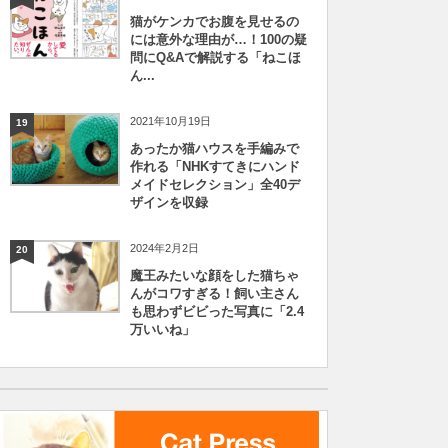
猫がケンカでお腹を見せるの
には意外な理由が…！100の疑
問にQ&Aで解説する「ねこほ
ん...
2021年10月19日
19
あったか猫ハウスを手編みで
作れる「NHKすてきにハンド
メイドセレクション」全40デ
ザインを収録
2024年2月2日
20
魔王みたいな顔をした猫ちゃ
んがコワすぎる！飼い主さん
も思わずビビった写真に「2.4
万いいね」