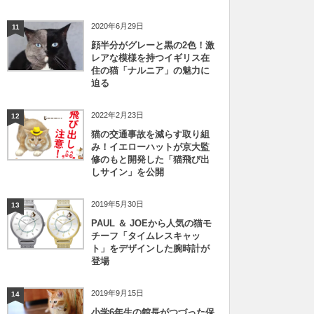
2020年6月29日
11
顔半分がグレーと黒の2色！激
レアな模様を持つイギリス在
住の猫「ナルニア」の魅力に
迫る
2022年2月23日
12
猫の交通事故を減らす取り組
み！イエローハットが京大監
修のもと開発した「猫飛び出
しサイン」を公開
2019年5月30日
13
PAUL ＆ JOEから人気の猫モ
チーフ「タイムレスキャッ
ト」をデザインした腕時計が
登場
2019年9月15日
14
小学6年生の館長がつづった保