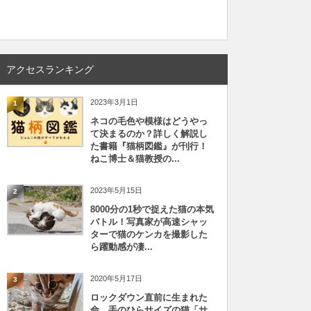
アクセスランキング
2023年3月1日
1
ネコの毛色や模様はどうやっ
て決まるのか？詳しく解説し
た書籍『猫柄図鑑』が刊行！
ねこ博士＆猫教授の...
2023年5月15日
2
8000分の1秒で捉えた猫の本気
バトル！写真家が高速シャッ
ターで猫のケンカを撮影した
ら躍動感が凄...
2020年5月17日
3
ロックダウン直前に生まれた
命、手のひらサイズの猫「サ