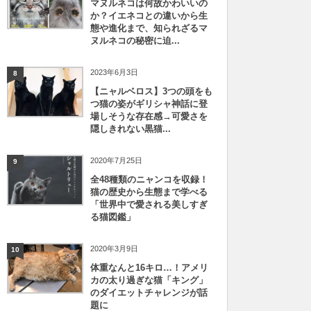
マヌルネコは何故かわいいの
か？イエネコとの違いから生
態や進化まで、知られざるマ
ヌルネコの秘密に迫...
2023年6月3日
8
【ニャルベロス】3つの頭をも
つ猫の姿がギリシャ神話に登
場しそうな存在感→可愛さを
隠しきれない黒猫...
2020年7月25日
9
全48種類のニャンコを収録！
猫の歴史から生態まで学べる
「世界中で愛される美しすぎ
る猫図鑑」
2020年3月9日
10
体重なんと16キロ…！アメリ
カの太り過ぎな猫「キング」
のダイエットチャレンジが話
題に