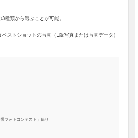
の3種類から選ぶことが可能。
うベストショットの写真（L版写真または写真データ）
。
自慢フォトコンテスト」係り