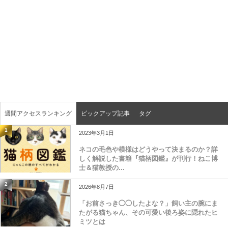
週間アクセスランキング
ピックアップ記事
タグ
1
2023年3月1日
ネコの毛色や模様はどうやって決まるのか？詳
しく解説した書籍『猫柄図鑑』が刊行！ねこ博
士＆猫教授の...
2
2026年8月7日
「お前さっき◯◯したよな？」飼い主の腕にま
たがる猫ちゃん、その可愛い後ろ姿に隠れたヒ
ミツとは