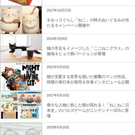
2017年10月17日
すみっコぐらし「ねこ」の特大ぬいぐるみが当
たるキャンペーン開催中
2019年3月6日
猫の手足をイメージした「ここねこグラス」の
無地＆ヒョウ柄バージョンが登場
2021年5月10日
猫が支配する世界を描いた衝撃のマンガ作品、
待望の単行本が発売＆作者インタビューも公開
2017年5月10日
偉大な人物に扮した猫が現れる！「ねこねこ日
本史」のパルズゲームがニンテンドー3DSに登
場
2020年6月10日