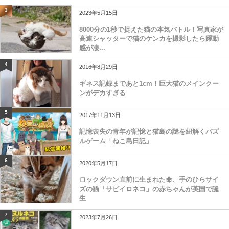
3
2023年5月15日
8000分の1秒で捉えた猫の本気バトル！写真家が
高速シャッターで猫のケンカを撮影したら躍動
感が凄...
4
2016年8月29日
ギネス記録まであと1cm！巨大猫のメインクー
ンがデカすぎる
5
2017年11月13日
記憶喪失の青年が記憶と猫島の謎を紐解くパズ
ルゲーム「ねこ島日記」
6
2020年5月17日
ロックダウン直前に生まれた命、手のひらサイ
ズの猫「サビイロネコ」の赤ちゃんが英国で誕
生
7
2023年7月26日