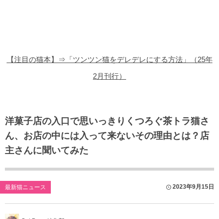
猫の商品レビュー
猫の豆知識・雑学
猫の調査データ
【注目の猫本】⇒「ツンツン猫をデレデレにする方法」（25年
猫の譲渡会
2月刊行）
猫の社会問題
猫のゲーム・アプリ
洋菓子店の入口で思いっきりくつろぐ茶トラ猫さ
ん、お店の中には入って来ないその理由とは？店
猫のフリー写真素材
主さんに聞いてみた
2023年9月15日
最新猫ニュース