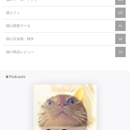
猫カフェ
107
猫の調査データ
41
猫の豆知識・雑学
16
猫の商品レビュー
13