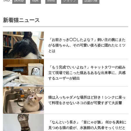
TAG :
pickup
topic
trend
ショップ
話題の猫
新着猫ニュース
「お前さっき◯◯したよな？」飼い主の腕にまた
がる猫ちゃん、その可愛い後ろ姿に隠れたヒミツ
とは
「もう完成でいいよね？」キャットタワーの組み
立て現場で起こった猫あるあるな出来事に、共感
するユーザーが続出
猫は入っちゃダメな場所ほど好き！シンクに座っ
て料理をさせないネコの姿が可愛すぎて大反響
「なんという長さ」「首にゃが族」 何かを真剣に
見つめる猫の姿が、水族館の人気者そっくりだと