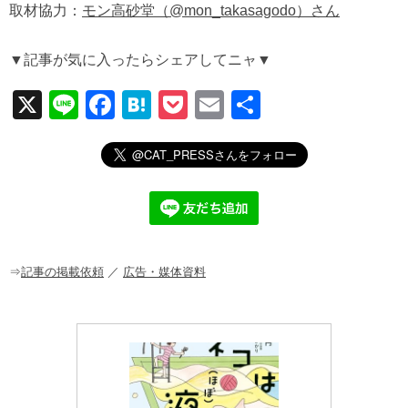
取材協力：
モン高砂堂（@mon_takasagodo）さん
▼記事が気に入ったらシェアしてニャ▼
X
Li
F
H
P
E
共
n
a
at
o
m
有
e
c
e
ck
ail
e
n
et
b
a
o
o
⇒
記事の掲載依頼
／
広告・媒体資料
k