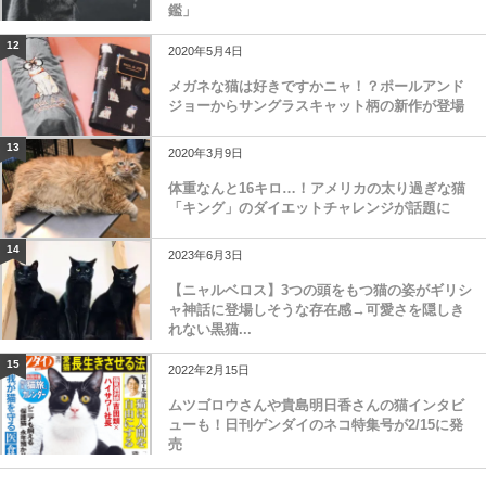
鑑」
12
2020年5月4日
メガネな猫は好きですかニャ！？ポールアンド
ジョーからサングラスキャット柄の新作が登場
13
2020年3月9日
体重なんと16キロ…！アメリカの太り過ぎな猫
「キング」のダイエットチャレンジが話題に
14
2023年6月3日
【ニャルベロス】3つの頭をもつ猫の姿がギリシ
ャ神話に登場しそうな存在感→可愛さを隠しき
れない黒猫...
15
2022年2月15日
ムツゴロウさんや貴島明日香さんの猫インタビ
ューも！日刊ゲンダイのネコ特集号が2/15に発
売