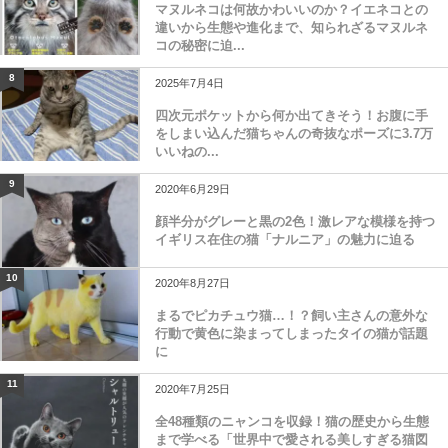
マヌルネコは何故かわいいのか？イエネコとの
違いから生態や進化まで、知られざるマヌルネ
コの秘密に迫...
8
2025年7月4日
四次元ポケットから何か出てきそう！お腹に手
をしまい込んだ猫ちゃんの奇抜なポーズに3.7万
いいねの...
9
2020年6月29日
顔半分がグレーと黒の2色！激レアな模様を持つ
イギリス在住の猫「ナルニア」の魅力に迫る
10
2020年8月27日
まるでピカチュウ猫…！？飼い主さんの意外な
行動で黄色に染まってしまったタイの猫が話題
に
11
2020年7月25日
全48種類のニャンコを収録！猫の歴史から生態
まで学べる「世界中で愛される美しすぎる猫図