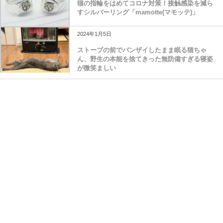
猫の指輪をはめてコロナ対策！接触感染を減ら
すシルバーリング「mamotte(マモッテ)」
2024年1月5日
ストーブの前でバンザイしたまま眠る猫ちゃ
ん、野生の本能を捨てきった無防備すぎる寝姿
が微笑ましい