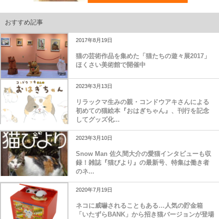
おすすめ記事
2017年8月19日
猫の芸術作品を集めた「猫たちの遊々展2017」
ほくさい美術館で開催中
2023年3月13日
リラックマ生みの親・コンドウアキさんによる
初めての猫絵本『おはぎちゃん』、刊行を記念
してグッズ化...
2023年3月10日
Snow Man 佐久間大介の愛猫インタビューも収
録！雑誌『猫びより』の最新号、特集は働き者
のネ...
2020年7月19日
ネコに威嚇されることもある…人気の貯金箱
「いたずらBANK」から招き猫バージョンが登場