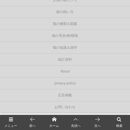
全国の猫カフェ
猫の飼い方
猫の種類＆図鑑
猫の毛色/柄/模様
猫の知識＆雑学
統計資料
About
privacy policy
広告掲載
お問い合わせ
©
2026
Cat Press（キャットプレス）
.
メニュー
前へ
ホーム
先頭へ
次へ
検索