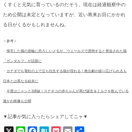
くすくと元気に育っているのだそう。現在は経過観察中の
ため公開は未定となっていますが、近い将来お目にかかれ
る日がくるかもしれませんね。
＜参考＞
・
帰宅した猫の首輪に恐ろしいメモが…ウェールズで誘拐すると脅迫された猫
「ガンダルフ」が話題に
・
カナダでも電柱の上で立ち往生する猫が現れる！救出劇が繰り広げられるも
日本とは異なる結末に
・
今度はニャンと3姉妹！スナネコの赤ちゃんが再び誕生＆ミルクを飲んでいる
激かわ映像も公開
▼記事が気に入ったらシェアしてニャ▼
X
Li
F
H
P
E
共