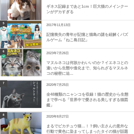
ギネス記録まであと1cm！巨大猫のメインクー
ンがデカすぎる
5
2017年11月13日
記憶喪失の青年が記憶と猫島の謎を紐解くパズ
ルゲーム「ねこ島日記」
6
2023年7月26日
マヌルネコは何故かわいいのか？イエネコとの
違いから生態や進化まで、知られざるマヌルネ
コの秘密に迫...
7
2020年7月25日
全48種類のニャンコを収録！猫の歴史から生態
まで学べる「世界中で愛される美しすぎる猫図
鑑」
8
2020年8月27日
まるでピカチュウ猫…！？飼い主さんの意外な
行動で黄色に染まってしまったタイの猫が話題