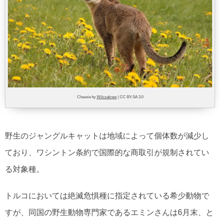
Chausie by
Wilczakrew
| CC BY-SA 3.0
野生のジャングルキャットは地域によって個体数が減少し
ており、ワシントン条約で国際的な商取引が規制されてい
る対象種。
トルコにおいては絶滅危惧種に指定されている希少動物で
すが、同国の野生動物専門家であるエミンさんは6月末、と