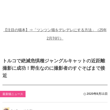
猫の商品レビュー
猫の豆知識・雑学
猫の調査データ
【注目の猫本】⇒「ツンツン猫をデレデレにする方法」（25年
猫の譲渡会
2月刊行）
猫の社会問題
猫のゲーム・アプリ
トルコで絶滅危惧種ジャングルキャットの近距離
撮影に成功！野生なのに撮影者のすぐそばまで接
猫のフリー写真素材
近
2020年8月11日
最新猫ニュース