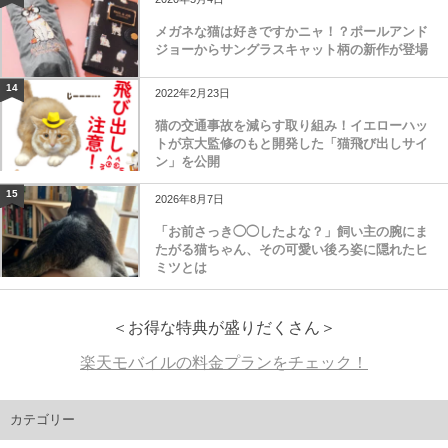
メガネな猫は好きですかニャ！？ポールアンド
ジョーからサングラスキャット柄の新作が登場
14
2022年2月23日
猫の交通事故を減らす取り組み！イエローハッ
トが京大監修のもと開発した「猫飛び出しサイ
ン」を公開
15
2026年8月7日
「お前さっき◯◯したよな？」飼い主の腕にま
たがる猫ちゃん、その可愛い後ろ姿に隠れたヒ
ミツとは
＜お得な特典が盛りだくさん＞
楽天モバイルの料金プランをチェック！
カテゴリー