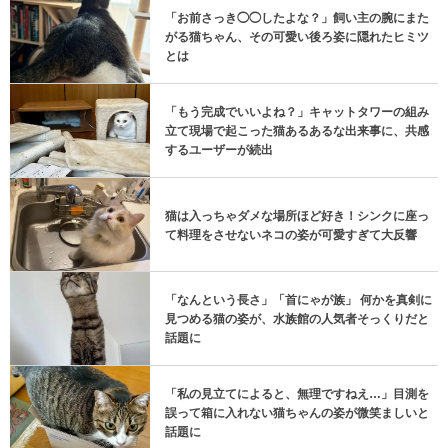
「お前さっき◯◯したよな？」飼い主の腕にまた
がる猫ちゃん、その可愛い後ろ姿に隠れたヒミツ
とは
「もう完成でいいよね？」キャットタワーの組み
立て現場で起こった猫あるあるな出来事に、共感
するユーザーが続出
猫は入っちゃダメな場所ほど好き！シンクに座っ
て料理をさせないネコの姿が可愛すぎて大反響
「なんという長さ」「首にゃが族」 何かを真剣に
見つめる猫の姿が、水族館の人気者そっくりだと
話題に
「私の見立てによると、無理ですねえ…」目測を
誤って箱に入れない猫ちゃんの姿が微笑ましいと
話題に