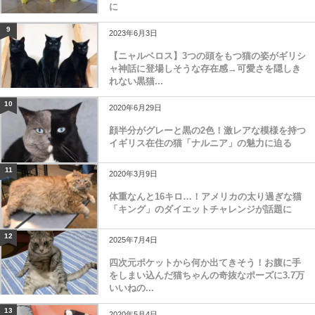
に
9
2023年6月3日
【ニャルベロス】3つの頭をもつ猫の姿がギリシ
ャ神話に登場しそうな存在感→可愛さを隠しき
れない黒猫...
10
2020年6月29日
顔半分がグレーと黒の2色！激レアな模様を持つ
イギリス在住の猫「ナルニア」の魅力に迫る
11
2020年3月9日
体重なんと16キロ…！アメリカの太り過ぎな猫
「キング」のダイエットチャレンジが話題に
12
2025年7月4日
四次元ポケットから何か出てきそう！お腹に手
をしまい込んだ猫ちゃんの奇抜なポーズに3.7万
いいねの...
13
2020年5月4日