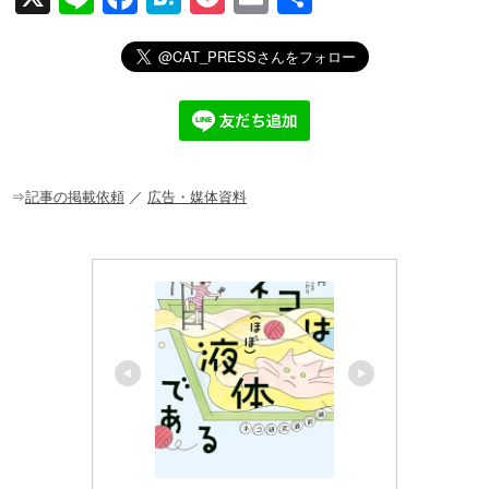
n
a
at
o
m
有
e
c
e
ck
ail
e
n
et
b
a
o
o
⇒
記事の掲載依頼
／
広告・媒体資料
k