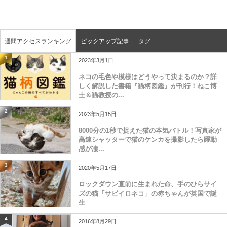
週間アクセスランキング
ピックアップ記事
タグ
1
2023年3月1日
ネコの毛色や模様はどうやって決まるのか？詳
しく解説した書籍『猫柄図鑑』が刊行！ねこ博
士＆猫教授の...
2
2023年5月15日
8000分の1秒で捉えた猫の本気バトル！写真家が
高速シャッターで猫のケンカを撮影したら躍動
感が凄...
3
2020年5月17日
ロックダウン直前に生まれた命、手のひらサイ
ズの猫「サビイロネコ」の赤ちゃんが英国で誕
生
4
2016年8月29日