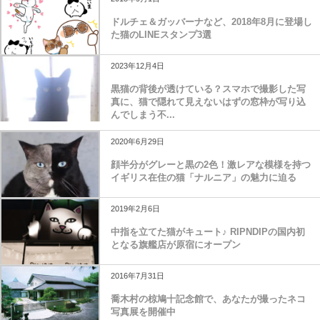
ドルチェ＆ガッバーナなど、2018年8月に登場し
た猫のLINEスタンプ3選
2023年12月4日
黒猫の背後が透けている？スマホで撮影した写
真に、猫で隠れて見えないはずの窓枠が写り込
んでしまう不...
2020年6月29日
顔半分がグレーと黒の2色！激レアな模様を持つ
イギリス在住の猫「ナルニア」の魅力に迫る
2019年2月6日
中指を立てた猫がキュート♪ RIPNDIPの国内初
となる旗艦店が原宿にオープン
2016年7月31日
喬木村の椋鳩十記念館で、あなたが撮ったネコ
写真展を開催中