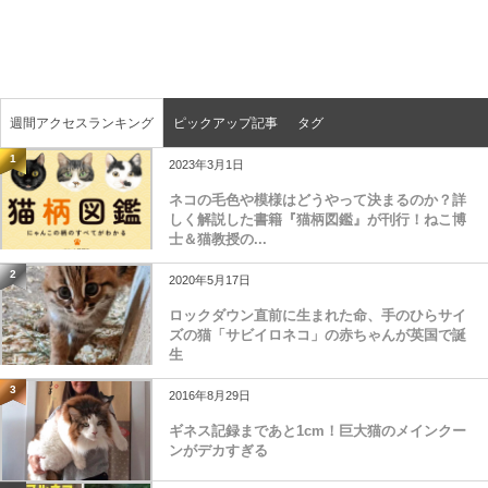
週間アクセスランキング
ピックアップ記事
タグ
1
2023年3月1日
ネコの毛色や模様はどうやって決まるのか？詳
しく解説した書籍『猫柄図鑑』が刊行！ねこ博
士＆猫教授の...
2
2020年5月17日
ロックダウン直前に生まれた命、手のひらサイ
ズの猫「サビイロネコ」の赤ちゃんが英国で誕
生
3
2016年8月29日
ギネス記録まであと1cm！巨大猫のメインクー
ンがデカすぎる