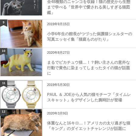
全48種類のニャンコを収録！猫の歴史から生態
まで学べる「世界中で愛される美しすぎる猫図
鑑」
9
2019年9月15日
小学6年生の館長がつづった保護猫シェルターの
写真エッセイ集「猫庭ものがたり」
10
2020年8月27日
まるでピカチュウ猫…！？飼い主さんの意外な
行動で黄色に染まってしまったタイの猫が話題
に
11
2019年5月30日
PAUL ＆ JOEから人気の猫モチーフ「タイムレ
スキャット」をデザインした腕時計が登場
12
2020年3月9日
体重なんと16キロ…！アメリカの太り過ぎな猫
「キング」のダイエットチャレンジが話題に