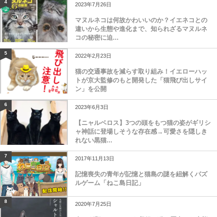
4
2023年7月26日
マヌルネコは何故かわいいのか？イエネコとの
違いから生態や進化まで、知られざるマヌルネ
コの秘密に迫...
5
2022年2月23日
猫の交通事故を減らす取り組み！イエローハッ
トが京大監修のもと開発した「猫飛び出しサイ
ン」を公開
6
2023年6月3日
【ニャルベロス】3つの頭をもつ猫の姿がギリシ
ャ神話に登場しそうな存在感→可愛さを隠しき
れない黒猫...
7
2017年11月13日
記憶喪失の青年が記憶と猫島の謎を紐解くパズ
ルゲーム「ねこ島日記」
8
2020年7月25日