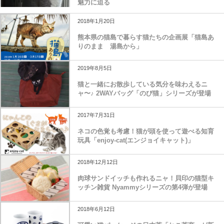
魅力に迫る
2018年1月20日
熊本県の猫島で暮らす猫たちの企画展「猫島あ
りのまま 湯島から」
2019年8月5日
猫と一緒にお散歩している気分を味わえるニ
ャ〜♪ 2WAYバッグ「のび猫」シリーズが登場
2017年7月31日
ネコの色覚も考慮！猫が頭を使って遊べる知育
玩具「enjoy-cat(エンジョイキャット)」
2018年12月12日
肉球サンドイッチも作れるニャ！貝印の猫型キ
ッチン雑貨 Nyammyシリーズの第4弾が登場
2018年6月12日