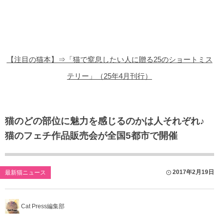
猫の商品レビュー
猫の豆知識・雑学
猫の調査データ
【注目の猫本】⇒「猫で窒息したい人に贈る25のショートミス
猫の譲渡会
テリー」（25年4月刊行）
猫の社会問題
猫のゲーム・アプリ
猫のどの部位に魅力を感じるのかは人それぞれ♪
猫のフェチ作品販売会が全国5都市で開催
猫のフリー写真素材
2017年2月19日
最新猫ニュース
Cat Press編集部