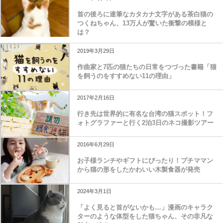
2024年6月2日
首の後ろに達筆なカタカナ文字がある茶白猫の
つくねちゃん、13万人が驚いた衝撃の模様と
は？
2019年3月29日
作曲家と7匹の猫たちの日常をつづった書籍「猫
を飼うのをすすめない11の理由」
2017年2月16日
行き先は世界的に有名な台湾の猫スポット！フ
ォトグラファーと行く2泊3日のネコ撮影ツアー
2016年6月29日
お子様ランチやギフトにぴったり！プチママン
から猫の形をしたかわいい木製食器が発売
2024年3月1日
「よく見ると首がないかも…」漫画のキャラク
ターのような体型をした猫ちゃん、その非凡な