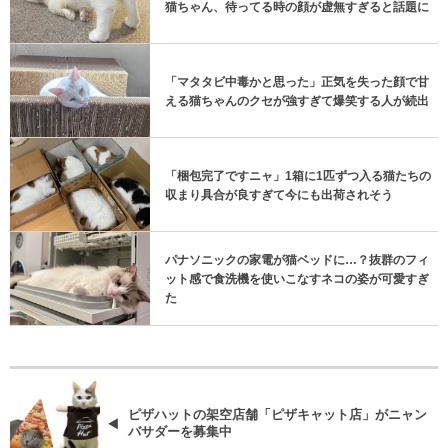
猫ちゃん、待ってる時の顔が虚無すぎると話題に
「マタタビ中毒かと思った」正気を失った顔で甘
える猫ちゃんのクセが強すぎて爆笑する人が続出
「梱包完了ですニャ」1箱に1匹ずつ入る猫たちの
収まり具合が良すぎて今にも出荷されそう
パナソニックの家電が猫ベッドに…？抜群のフィ
ット感で食洗機を使いこなすネコの姿が可愛すぎ
た
ピザハットの架空店舗「ピザキャット店」がニャン
バサダーを募集中