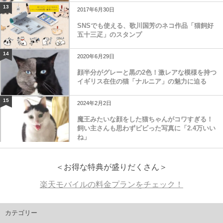
13
2017年6月30日
SNSでも使える、歌川国芳のネコ作品「猫飼好
五十三疋」のスタンプ
14
2020年6月29日
顔半分がグレーと黒の2色！激レアな模様を持つ
イギリス在住の猫「ナルニア」の魅力に迫る
15
2024年2月2日
魔王みたいな顔をした猫ちゃんがコワすぎる！
飼い主さんも思わずビビった写真に「2.4万いい
ね」
＜お得な特典が盛りだくさん＞
楽天モバイルの料金プランをチェック！
カテゴリー