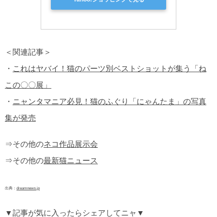
＜関連記事＞
・
これはヤバイ！猫のパーツ別ベストショットが集う「ね
この〇〇展」
・
ニャンタマニア必見！猫のふぐり「にゃんたま」の写真
集が発売
⇒その他の
ネコ作品展示会
⇒その他の
最新猫ニュース
出典：
dreamnews.jp
▼記事が気に入ったらシェアしてニャ▼