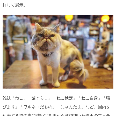
粋して展示。
雑誌「ねこ」「猫ぐらし」「ねこ検定」「ねこ自身」「猫
びより」「ワルネコだもの」「にゃんたま」など、国内を
代表する猫の専門誌や
写真集
から選び抜いた珠玉のフェチ