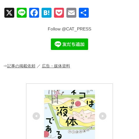
X
Li
F
H
P
E
共
n
a
at
o
m
有
e
c
e
ck
ail
e
n
et
b
a
o
o
⇒
記事の掲載依頼
／
広告・媒体資料
k