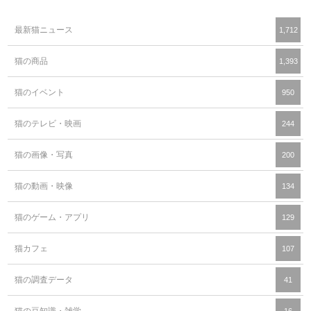
最新猫ニュース
1,712
猫の商品
1,393
猫のイベント
950
猫のテレビ・映画
244
猫の画像・写真
200
猫の動画・映像
134
猫のゲーム・アプリ
129
猫カフェ
107
猫の調査データ
41