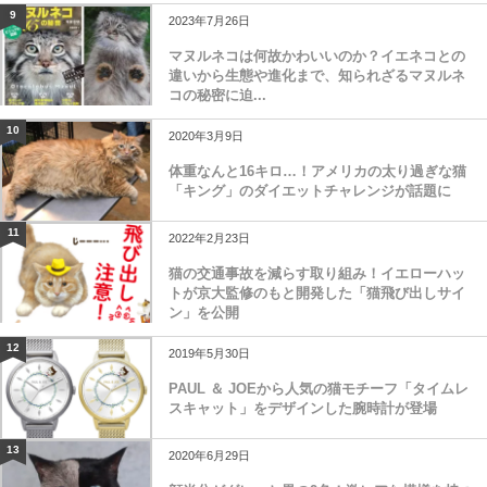
9
2023年7月26日
マヌルネコは何故かわいいのか？イエネコとの
違いから生態や進化まで、知られざるマヌルネ
コの秘密に迫...
10
2020年3月9日
体重なんと16キロ…！アメリカの太り過ぎな猫
「キング」のダイエットチャレンジが話題に
11
2022年2月23日
猫の交通事故を減らす取り組み！イエローハッ
トが京大監修のもと開発した「猫飛び出しサイ
ン」を公開
12
2019年5月30日
PAUL ＆ JOEから人気の猫モチーフ「タイムレ
スキャット」をデザインした腕時計が登場
13
2020年6月29日