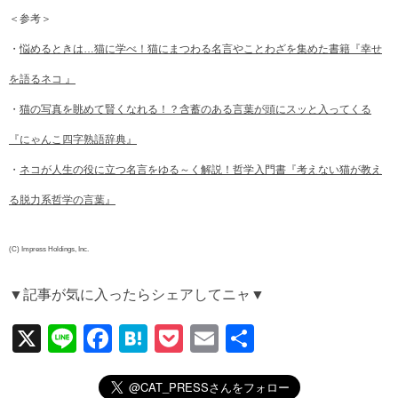
＜参考＞
・
悩めるときは…猫に学べ！猫にまつわる名言やことわざを集めた書籍『幸せ
を語るネコ 』
・
猫の写真を眺めて賢くなれる！？含蓄のある言葉が頭にスッと入ってくる
『にゃんこ四字熟語辞典』
・
ネコが人生の役に立つ名言をゆる～く解説！哲学入門書『考えない猫が教え
る脱力系哲学の言葉』
(C) Impress Holdings, Inc.
▼記事が気に入ったらシェアしてニャ▼
X
Li
F
H
P
E
共
n
a
at
o
m
有
e
c
e
ck
ail