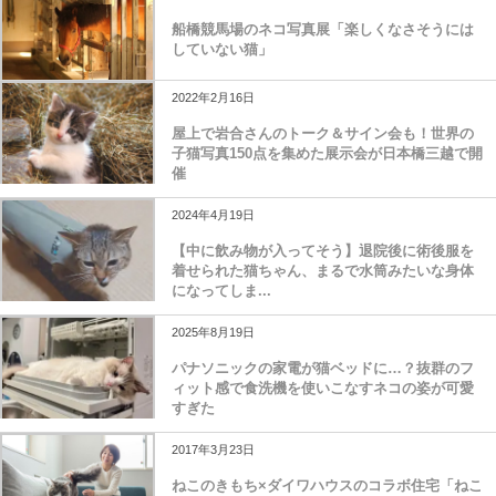
船橋競馬場のネコ写真展「楽しくなさそうには
していない猫」
2022年2月16日
屋上で岩合さんのトーク＆サイン会も！世界の
子猫写真150点を集めた展示会が日本橋三越で開
催
2024年4月19日
【中に飲み物が入ってそう】退院後に術後服を
着せられた猫ちゃん、まるで水筒みたいな身体
になってしま...
2025年8月19日
パナソニックの家電が猫ベッドに…？抜群のフ
ィット感で食洗機を使いこなすネコの姿が可愛
すぎた
2017年3月23日
ねこのきもち×ダイワハウスのコラボ住宅「ねこ