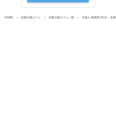
HOME
全国の猫カフェ
京都の猫カフェ一覧
犬猫人 御幸町2号店 – 京