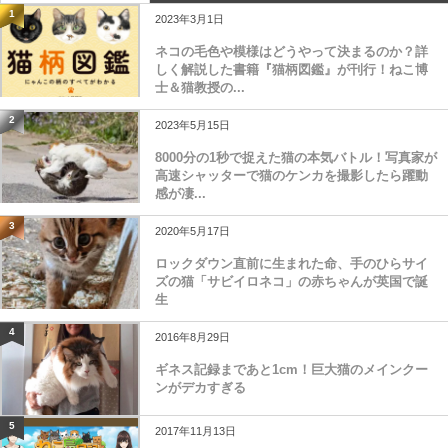
1
2023年3月1日
ネコの毛色や模様はどうやって決まるのか？詳
しく解説した書籍『猫柄図鑑』が刊行！ねこ博
士＆猫教授の...
2
2023年5月15日
8000分の1秒で捉えた猫の本気バトル！写真家が
高速シャッターで猫のケンカを撮影したら躍動
感が凄...
3
2020年5月17日
ロックダウン直前に生まれた命、手のひらサイ
ズの猫「サビイロネコ」の赤ちゃんが英国で誕
生
4
2016年8月29日
ギネス記録まであと1cm！巨大猫のメインクー
ンがデカすぎる
5
2017年11月13日