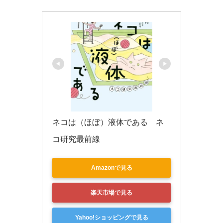
k
ネコは（ほぼ）液体である　ネ
コ研究最前線
Amazonで見る
楽天市場で見る
Yahoo!ショッピングで見る