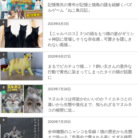
記憶喪失の青年が記憶と猫島の謎を紐解くパズ
ルゲーム「ねこ島日記」
6
2023年6月3日
【ニャルベロス】3つの頭をもつ猫の姿がギリシ
ャ神話に登場しそうな存在感→可愛さを隠しき
れない黒猫...
7
2020年8月27日
まるでピカチュウ猫…！？飼い主さんの意外な
行動で黄色に染まってしまったタイの猫が話題
に
8
2023年7月26日
マヌルネコは何故かわいいのか？イエネコとの
違いから生態や進化まで、知られざるマヌルネ
コの秘密に迫...
9
2020年7月25日
全48種類のニャンコを収録！猫の歴史から生態
まで学べる「世界中で愛される美しすぎる猫図