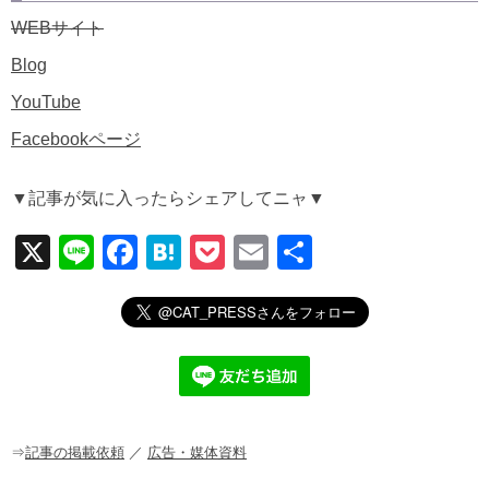
WEBサイト
Blog
YouTube
Facebookページ
▼記事が気に入ったらシェアしてニャ▼
X
Li
F
H
P
E
共
n
a
at
o
m
有
e
c
e
ck
ail
e
n
et
b
a
o
o
⇒
記事の掲載依頼
／
広告・媒体資料