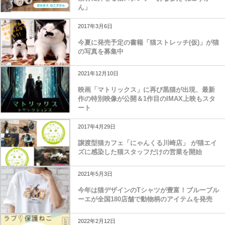
ん」
2017年3月6日
今夏に発売予定の書籍「猫ストレッチ(仮)」が猫
の写真を募集中
2021年12月10日
映画「マトリックス」に再び黒猫が出現、最新
作の特別映像が公開＆1作目のIMAX上映もスタ
ート
2017年4月29日
譲渡型猫カフェ「にゃんくる川崎店」 が猫エイ
ズに感染した猫スタッフだけの営業を開始
2021年5月3日
今年は猫デザインのTシャツが豊富！ブルーブル
ーエが全国180店舗で動物柄のアイテムを発売
2022年2月12日