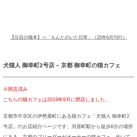
猫の商品レビュー
猫の豆知識・雑学
猫の調査データ
【注目の猫本】⇒「もんたのいた日常」（25年6月刊行）
猫の譲渡会
猫の社会問題
犬猫人 御幸町2号店 – 京都 御幸町の猫カフェ
猫のゲーム・アプリ
猫のフリー写真素材
※閉店済み
こちらの猫カフェは2019年9月に閉店しました。
京都市中京区の伊勢屋町にある猫カフェ「犬猫人 御幸町2
号店」のお店紹介ページです。河原町駅から徒歩6分の場所
にある、京都のブリーダーがオーナーの猫カフェ。歩いて