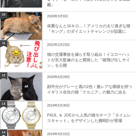
鑑」
10
2020年3月9日
体重なんと16キロ…！アメリカの太り過ぎな猫
「キング」のダイエットチャレンジが話題に
11
2022年2月23日
猫の交通事故を減らす取り組み！イエローハッ
トが京大監修のもと開発した「猫飛び出しサイ
ン」を公開
12
2020年6月29日
顔半分がグレーと黒の2色！激レアな模様を持つ
イギリス在住の猫「ナルニア」の魅力に迫る
13
2019年5月30日
PAUL ＆ JOEから人気の猫モチーフ「タイムレ
スキャット」をデザインした腕時計が登場
14
2019年9月15日