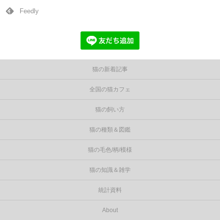
Feedly
猫の新着記事
全国の猫カフェ
猫の飼い方
猫の種類＆図鑑
猫の毛色/柄/模様
猫の知識＆雑学
統計資料
About