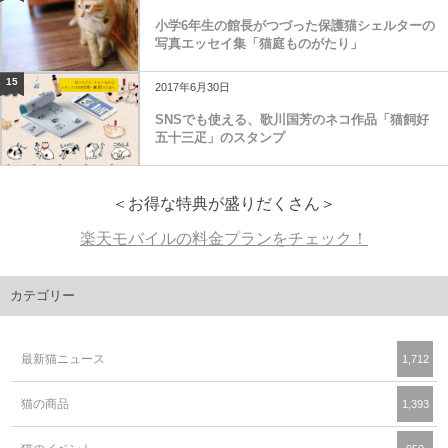
小学6年生の館長がつづった保護猫シェルターの
写真エッセイ集「猫庭ものがたり」
15
2017年6月30日
SNSでも使える、歌川国芳のネコ作品「猫飼好
五十三疋」のスタンプ
＜お得な特典が盛りだくさん＞
楽天モバイルの料金プランをチェック！
カテゴリー
最新猫ニュース
1,712
猫の商品
1,393