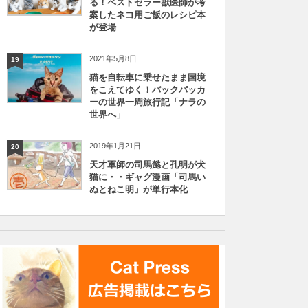
る！ベストセラー獣医師が考
案したネコ用ご飯のレシピ本
が登場
2021年5月8日
19
猫を自転車に乗せたまま国境
をこえてゆく！バックパッカ
ーの世界一周旅行記「ナラの
世界へ」
2019年1月21日
20
天才軍師の司馬懿と孔明が犬
猫に・・ギャグ漫画「司馬い
ぬとねこ明」が単行本化