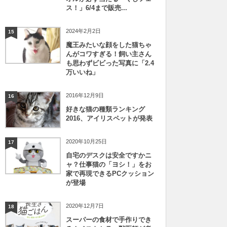
ス！」6/4まで販売...
2024年2月2日
15
魔王みたいな顔をした猫ちゃ
んがコワすぎる！飼い主さん
も思わずビビった写真に「2.4
万いいね」
2016年12月9日
16
好きな猫の種類ランキング
2016、アイリスペットが発表
2020年10月25日
17
自宅のデスクは安全ですかニ
ャ？仕事猫の「ヨシ！」をお
家で再現できるPCクッション
が登場
2020年12月7日
18
スーパーの食材で手作りでき