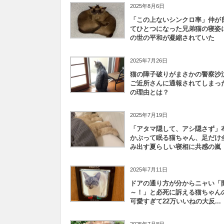
2025年8月6日
「この上ないシンクロ率」仲が
てひとつになった兄弟猫の寝姿
の世の平和が凝縮されていた
2025年7月26日
猫の障子破りがまさかの警察沙
ご近所さんに通報されてしまっ
の理由とは？
2025年7月19日
「アタマ隠して、アシ隠さず」
かぶって眠る猫ちゃん、足だけ
み出す夏らしい寝相に共感の嵐
2025年7月11日
ドアの通り方が分からニャい「
～！」と必死に訴える猫ちゃん
可愛すぎて22万いいねの大反...