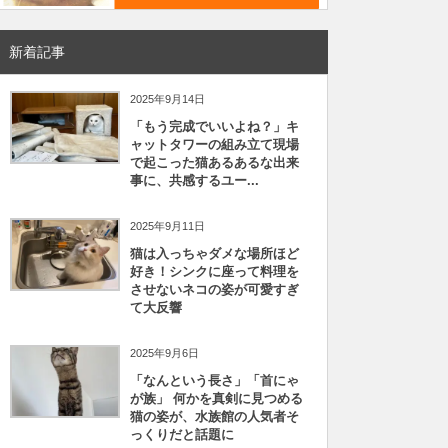
新着記事
2025年9月14日
「もう完成でいいよね？」キ
ャットタワーの組み立て現場
で起こった猫あるあるな出来
事に、共感するユー...
2025年9月11日
猫は入っちゃダメな場所ほど
好き！シンクに座って料理を
させないネコの姿が可愛すぎ
て大反響
2025年9月6日
「なんという長さ」「首にゃ
が族」 何かを真剣に見つめる
猫の姿が、水族館の人気者そ
っくりだと話題に