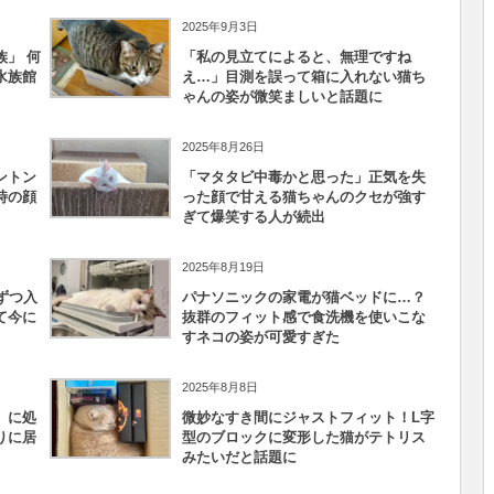
2025年9月3日
」 何
「私の見立てによると、無理ですね
水族館
え…」目測を誤って箱に入れない猫ち
ゃんの姿が微笑ましいと話題に
2025年8月26日
ントン
「マタタビ中毒かと思った」正気を失
時の顔
った顔で甘える猫ちゃんのクセが強す
ぎて爆笑する人が続出
2025年8月19日
ずつ入
パナソニックの家電が猫ベッドに…？
て今に
抜群のフィット感で食洗機を使いこな
すネコの姿が可愛すぎた
2025年8月8日
」に処
微妙なすき間にジャストフィット！L字
りに居
型のブロックに変形した猫がテトリス
みたいだと話題に