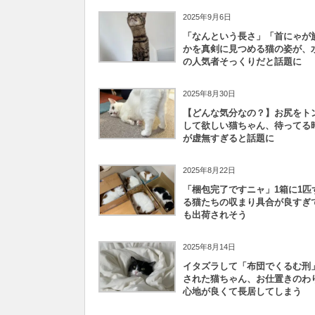
2025年9月6日
「なんという長さ」「首にゃが族
かを真剣に見つめる猫の姿が、
の人気者そっくりだと話題に
2025年8月30日
【どんな気分なの？】お尻をト
して欲しい猫ちゃん、待ってる
が虚無すぎると話題に
2025年8月22日
「梱包完了ですニャ」1箱に1匹
る猫たちの収まり具合が良すぎ
も出荷されそう
2025年8月14日
イタズラして「布団でくるむ刑
された猫ちゃん、お仕置きのわ
心地が良くて長居してしまう