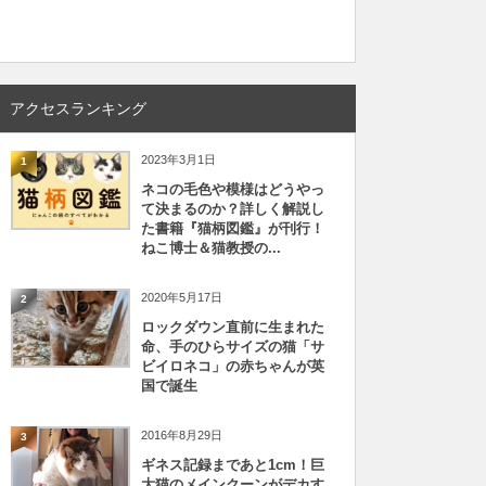
アクセスランキング
2023年3月1日
1
ネコの毛色や模様はどうやっ
て決まるのか？詳しく解説し
た書籍『猫柄図鑑』が刊行！
ねこ博士＆猫教授の...
2020年5月17日
2
ロックダウン直前に生まれた
命、手のひらサイズの猫「サ
ビイロネコ」の赤ちゃんが英
国で誕生
2016年8月29日
3
ギネス記録まであと1cm！巨
大猫のメインクーンがデカす