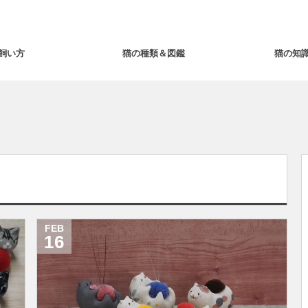
飼い方
猫の種類＆図鑑
猫の知
FEB
16