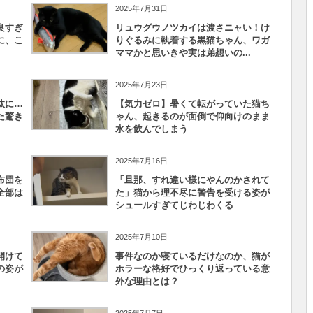
2025年7月31日
良すぎ
リュウグウノツカイは渡さニャい！け
に、こ
りぐるみに執着する黒猫ちゃん、ワガ
ママかと思いきや実は弟想いの...
2025年7月23日
汰に…
【気力ゼロ】暑くて転がっていた猫ち
た驚き
ゃん、起きるのが面倒で仰向けのまま
水を飲んでしまう
2025年7月16日
布団を
「旦那、すれ違い様にやんのかされて
全部は
た」猫から理不尽に警告を受ける姿が
シュールすぎてじわじわくる
2025年7月10日
開けて
事件なのか寝ているだけなのか、猫が
の姿が
ホラーな格好でひっくり返っている意
外な理由とは？