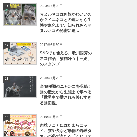
2023年7月26日
11
マヌルネコは何故かわいいの
か？イエネコとの違いから生
態や進化まで、知られざるマ
ヌルネコの秘密に迫...
2017年6月30日
12
SNSでも使える、歌川国芳の
ネコ作品「猫飼好五十三疋」
のスタンプ
2020年7月25日
13
全48種類のニャンコを収録！
猫の歴史から生態まで学べる
「世界中で愛される美しすぎ
る猫図鑑」
2019年5月10日
14
肉球フェチにはたまらニャ
イ、猫や犬など動物の肉球タ
オルが必ず当たる「くじフェ