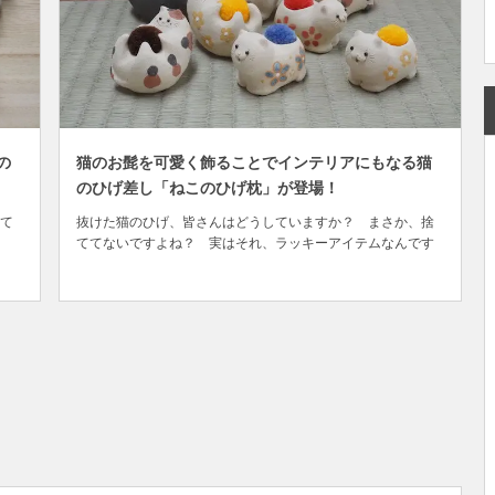
の
猫のお髭を可愛く飾ることでインテリアにもなる猫
のひげ差し「ねこのひげ枕」が登場！
て
抜けた猫のひげ、皆さんはどうしていますか？ まさか、捨
ててないですよね？ 実はそれ、ラッキーアイテムなんです
で
よ！！日本では金運UPや厄除けの縁起物に。ヨーロッパでは
さん
恋愛運UPに繋がると信じられているんです。 「捨てることな
可
んてできない」と、大事に保管している人もいることでしょ
.
う。お髭は、猫ちゃんからの小さなプレゼント。...