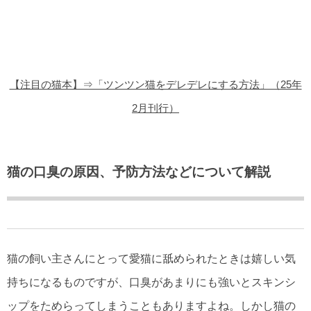
猫の商品レビュー
猫の豆知識・雑学
猫の調査データ
【注目の猫本】⇒「ツンツン猫をデレデレにする方法」（25年
猫の譲渡会
2月刊行）
猫の社会問題
猫のゲーム・アプリ
猫の口臭の原因、予防方法などについて解説
猫のフリー写真素材
猫の飼い主さんにとって愛猫に舐められたときは嬉しい気
持ちになるものですが、口臭があまりにも強いとスキンシ
ップをためらってしまうこともありますよね。しかし猫の