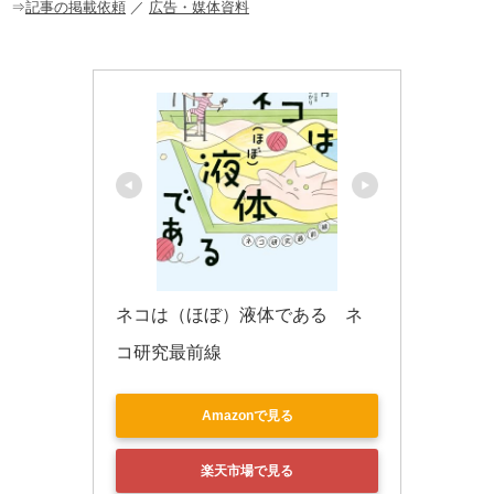
o
⇒
記事の掲載依頼
／
広告・媒体資料
k
ネコは（ほぼ）液体である　ネ
コ研究最前線
Amazonで見る
楽天市場で見る