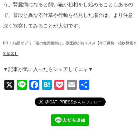
う。腎臓病になると飼い猫が粗相をし始めることもあるの
で、普段と異なる仕草や行動を発見した場合は、より注意
深く観察してみることが大切です。
PR：
猫用サプリ「腸の健康維持に」獣医師がおススメ【毎日爽快 植物酵素＆
乳酸菌】
▼記事が気に入ったらシェアしてニャ▼
X
Li
F
H
P
E
共
n
a
at
o
m
有
e
c
e
ck
ail
e
n
et
b
a
o