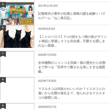
5
2017年11月13日
記憶喪失の青年が記憶と猫島の謎を紐解くパズ
ルゲーム「ねこ島日記」
6
2023年6月3日
【ニャルベロス】3つの頭をもつ猫の姿がギリシ
ャ神話に登場しそうな存在感→可愛さを隠しき
れない黒猫...
7
2020年7月25日
全48種類のニャンコを収録！猫の歴史から生態
まで学べる「世界中で愛される美しすぎる猫図
鑑」
8
2023年7月26日
マヌルネコは何故かわいいのか？イエネコとの
違いから生態や進化まで、知られざるマヌルネ
コの秘密に迫...
9
2020年8月27日