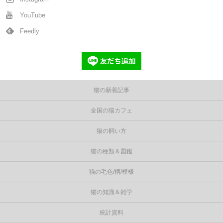
YouTube
Feedly
猫の新着記事
全国の猫カフェ
猫の飼い方
猫の種類＆図鑑
猫の毛色/柄/模様
猫の知識＆雑学
統計資料