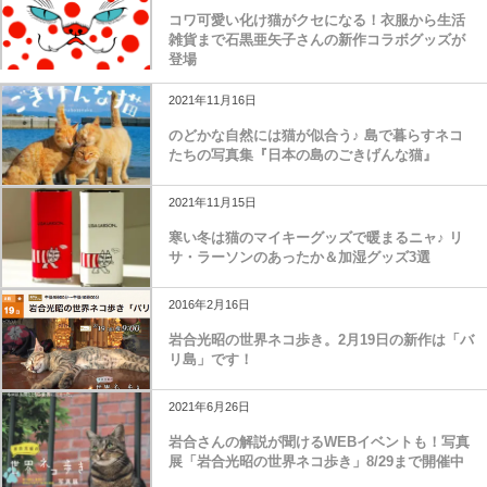
コワ可愛い化け猫がクセになる！衣服から生活
雑貨まで石黒亜矢子さんの新作コラボグッズが
登場
2021年11月16日
のどかな自然には猫が似合う♪ 島で暮らすネコ
たちの写真集『日本の島のごきげんな猫』
2021年11月15日
寒い冬は猫のマイキーグッズで暖まるニャ♪ リ
サ・ラーソンのあったか＆加湿グッズ3選
2016年2月16日
岩合光昭の世界ネコ歩き。2月19日の新作は「バ
リ島」です！
2021年6月26日
岩合さんの解説が聞けるWEBイベントも！写真
展「岩合光昭の世界ネコ歩き」8/29まで開催中