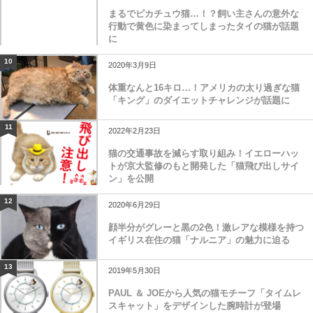
まるでピカチュウ猫…！？飼い主さんの意外な
行動で黄色に染まってしまったタイの猫が話題
に
10
2020年3月9日
体重なんと16キロ…！アメリカの太り過ぎな猫
「キング」のダイエットチャレンジが話題に
11
2022年2月23日
猫の交通事故を減らす取り組み！イエローハッ
トが京大監修のもと開発した「猫飛び出しサイ
ン」を公開
12
2020年6月29日
顔半分がグレーと黒の2色！激レアな模様を持つ
イギリス在住の猫「ナルニア」の魅力に迫る
13
2019年5月30日
PAUL ＆ JOEから人気の猫モチーフ「タイムレ
スキャット」をデザインした腕時計が登場