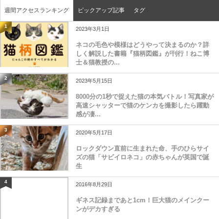
週間アクセスランキング
ピックアップ記事
タグ
1
2023年3月1日
ネコの毛色や模様はどうやって決まるのか？詳
しく解説した書籍『猫柄図鑑』が刊行！ねこ博
士＆猫教授の...
2
2023年5月15日
8000分の1秒で捉えた猫の本気バトル！写真家が
高速シャッターで猫のケンカを撮影したら躍動
感が凄...
3
2020年5月17日
ロックダウン直前に生まれた命、手のひらサイ
ズの猫「サビイロネコ」の赤ちゃんが英国で誕
生
4
2016年8月29日
ギネス記録まであと1cm！巨大猫のメインクー
ンがデカすぎる