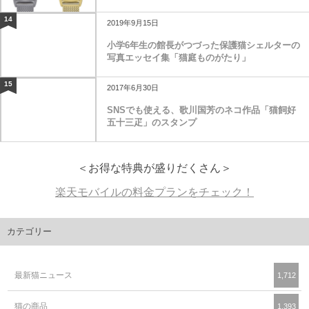
14
2019年9月15日
小学6年生の館長がつづった保護猫シェルターの
写真エッセイ集「猫庭ものがたり」
15
2017年6月30日
SNSでも使える、歌川国芳のネコ作品「猫飼好
五十三疋」のスタンプ
＜お得な特典が盛りだくさん＞
楽天モバイルの料金プランをチェック！
カテゴリー
最新猫ニュース
1,712
猫の商品
1,393