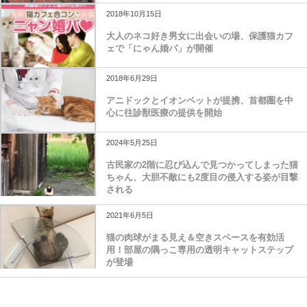
2018年10月15日
大人のネコ好き男女に出会いの場、保護猫カフ
ェで「にゃん婚パ」が開催
2018年6月29日
アニドックとイオンペットが提携、首都圏を中
心に往診獣医療の提供を開始
2024年5月25日
古民家の2階に忍び込んで見つかってしまった猫
ちゃん、大胆不敵にも2度目の侵入する姿が目撃
される
2021年6月5日
猫の肉球がまる見え＆空きスペースを有効活
用！部屋の隅っこ専用の透明キャットステップ
が登場