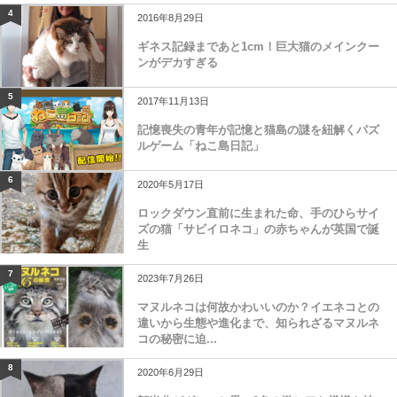
4
2016年8月29日
ギネス記録まであと1cm！巨大猫のメインクー
ンがデカすぎる
5
2017年11月13日
記憶喪失の青年が記憶と猫島の謎を紐解くパズ
ルゲーム「ねこ島日記」
6
2020年5月17日
ロックダウン直前に生まれた命、手のひらサイ
ズの猫「サビイロネコ」の赤ちゃんが英国で誕
生
7
2023年7月26日
マヌルネコは何故かわいいのか？イエネコとの
違いから生態や進化まで、知られざるマヌルネ
コの秘密に迫...
8
2020年6月29日