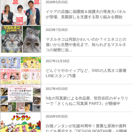
2018年5月23日
イケアの店舗に保護猫＆保護犬の等身大パネル
が登場、里親探しを支援する取り組みを開始
2023年7月26日
マヌルネコは何故かわいいのか？イエネコとの
違いから生態や進化まで、知られざるマヌルネ
コの秘密に迫...
2017年11月16日
どんぐりやホイップなど、SNSの人気ネコ新着
LINEスタンプ5選
2017年4月10日
9名の写真家による作品展、世田谷区のギャラリ
ーで「さくらねこ写真展 PART3」が開催中
2016年9月20日
白猫ノンタンが生誕40周年！貴重な原画や資料
などを展示する「DESIGN NONTAN展」が開催