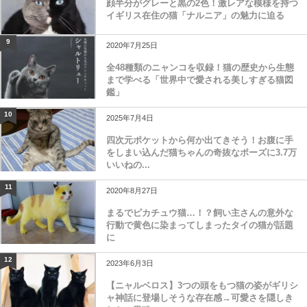
顔半分がグレーと黒の2色！激レアな模様を持つ
イギリス在住の猫「ナルニア」の魅力に迫る
9
2020年7月25日
全48種類のニャンコを収録！猫の歴史から生態
まで学べる「世界中で愛される美しすぎる猫図
鑑」
10
2025年7月4日
四次元ポケットから何か出てきそう！お腹に手
をしまい込んだ猫ちゃんの奇抜なポーズに3.7万
いいねの...
11
2020年8月27日
まるでピカチュウ猫…！？飼い主さんの意外な
行動で黄色に染まってしまったタイの猫が話題
に
12
2023年6月3日
【ニャルベロス】3つの頭をもつ猫の姿がギリシ
ャ神話に登場しそうな存在感→可愛さを隠しき