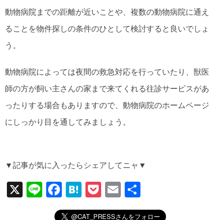
動物病院までの距離が近いことや、複数の動物病院に通え
ることを物件探しの条件のひとして検討すると良いでしょ
う。
動物病院によっては夜間の救急対応を行っていたり、獣医
師の方が飼い主さんの家まで来てくれる往診サービスがあ
ったりする場合もありますので、動物病院のホームページ
にしっかり目を通してみましょう。
▼記事が気に入ったらシェアしてニャ▼
X
Li
F
H
P
E
共
n
a
at
o
m
有