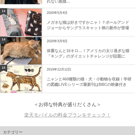
れない黒猫...
13
2020年5月4日
メガネな猫は好きですかニャ！？ポールアンド
ジョーからサングラスキャット柄の新作が登場
14
2020年3月9日
体重なんと16キロ…！アメリカの太り過ぎな猫
「キング」のダイエットチャレンジが話題に
15
2019年12月12日
ニャンと460種類の猫・犬・小動物を収録！学研
の図鑑LIVEシリーズ最新刊はBBCの映像付き
＜お得な特典が盛りだくさん＞
楽天モバイルの料金プランをチェック！
カテゴリー