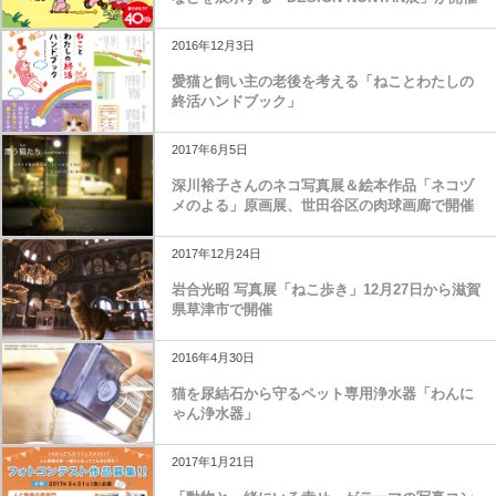
2016年12月3日
愛猫と飼い主の老後を考える「ねことわたしの
終活ハンドブック」
2017年6月5日
深川裕子さんのネコ写真展＆絵本作品「ネコヅ
メのよる」原画展、世田谷区の肉球画廊で開催
2017年12月24日
岩合光昭 写真展「ねこ歩き」12月27日から滋賀
県草津市で開催
2016年4月30日
猫を尿結石から守るペット専用浄水器「わんに
ゃん浄水器」
2017年1月21日