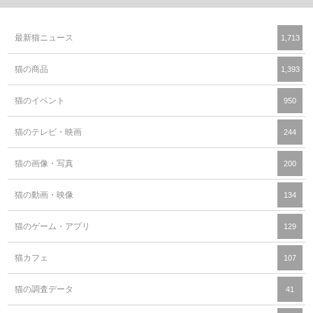
最新猫ニュース
1,713
猫の商品
1,393
猫のイベント
950
猫のテレビ・映画
244
猫の画像・写真
200
猫の動画・映像
134
猫のゲーム・アプリ
129
猫カフェ
107
猫の調査データ
41