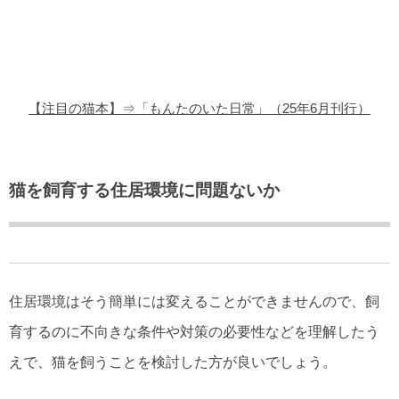
猫の商品レビュー
猫の豆知識・雑学
猫の調査データ
【注目の猫本】⇒「もんたのいた日常」（25年6月刊行）
猫の譲渡会
猫の社会問題
猫を飼育する住居環境に問題ないか
猫のゲーム・アプリ
猫のフリー写真素材
住居環境はそう簡単には変えることができませんので、飼
育するのに不向きな条件や対策の必要性などを理解したう
えで、猫を飼うことを検討した方が良いでしょう。