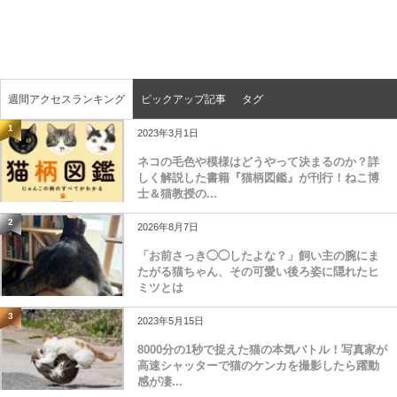
週間アクセスランキング
ピックアップ記事
タグ
1
2023年3月1日
ネコの毛色や模様はどうやって決まるのか？詳
しく解説した書籍『猫柄図鑑』が刊行！ねこ博
士＆猫教授の...
2
2026年8月7日
「お前さっき◯◯したよな？」飼い主の腕にま
たがる猫ちゃん、その可愛い後ろ姿に隠れたヒ
ミツとは
3
2023年5月15日
8000分の1秒で捉えた猫の本気バトル！写真家が
高速シャッターで猫のケンカを撮影したら躍動
感が凄...