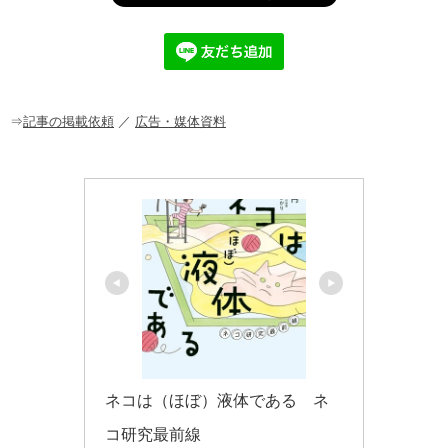
e
c
e
ck
ail
e
n
et
b
a
o
o
⇒
記事の掲載依頼
／
広告・媒体資料
k
ネコは（ほぼ）液体である　ネ
コ研究最前線