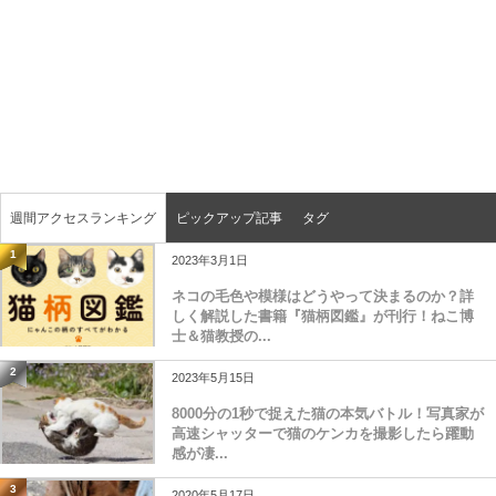
週間アクセスランキング
ピックアップ記事
タグ
1
2023年3月1日
ネコの毛色や模様はどうやって決まるのか？詳
しく解説した書籍『猫柄図鑑』が刊行！ねこ博
士＆猫教授の...
2
2023年5月15日
8000分の1秒で捉えた猫の本気バトル！写真家が
高速シャッターで猫のケンカを撮影したら躍動
感が凄...
3
2020年5月17日