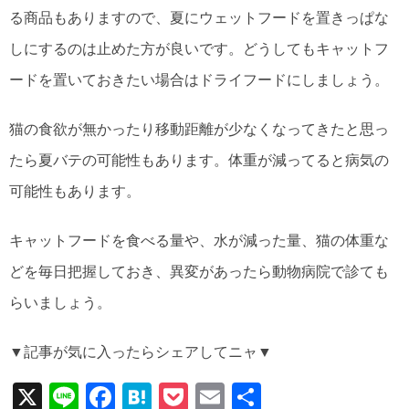
る商品もありますので、夏にウェットフードを置きっぱな
しにするのは止めた方が良いです。どうしてもキャットフ
ードを置いておきたい場合はドライフードにしましょう。
猫の食欲が無かったり移動距離が少なくなってきたと思っ
たら夏バテの可能性もあります。体重が減ってると病気の
可能性もあります。
キャットフードを食べる量や、水が減った量、猫の体重な
どを毎日把握しておき、異変があったら動物病院で診ても
らいましょう。
▼記事が気に入ったらシェアしてニャ▼
X
Li
F
H
P
E
共