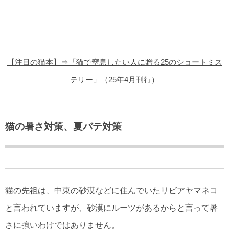
猫の商品レビュー
猫の豆知識・雑学
猫の調査データ
【注目の猫本】⇒「猫で窒息したい人に贈る25のショートミス
猫の譲渡会
テリー」（25年4月刊行）
猫の社会問題
猫のゲーム・アプリ
猫の暑さ対策、夏バテ対策
猫のフリー写真素材
猫の先祖は、中東の砂漠などに住んでいたリビアヤマネコ
と言われていますが、砂漠にルーツがあるからと言って暑
さに強いわけではありません。