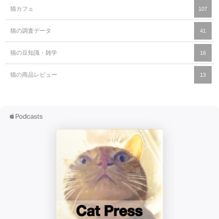
猫カフェ
107
猫の調査データ
41
猫の豆知識・雑学
16
猫の商品レビュー
13