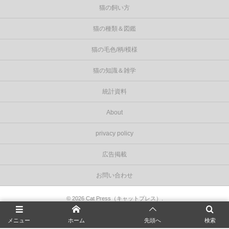
猫の飼い方
猫の種類＆図鑑
猫の毛色/柄/模様
猫の知識＆雑学
統計資料
About
privacy policy
広告掲載
お問い合わせ
©
2026
Cat Press（キャットプレス）
.
メニュー
ホーム
先頭へ
検索