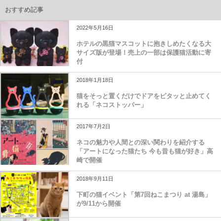
おすすめ記事
2022年5月16日
ホテルの黒猫マスコットに抱きしめたくなる大
サイズ版が登場！売上の一部は保護猫活動に寄
付
2018年1月18日
猫をそっと置くだけでドアをピタッと止めてく
れる「ネコストッパー」
2017年7月2日
ネコの魅力や人間との深い関わりを紹介する
「アートになった猫たち 今も昔も猫が好き」高
崎で開催
2018年9月11日
下町の猫イベント「第7回ねこまつり at 湯島」
が9/11から開催