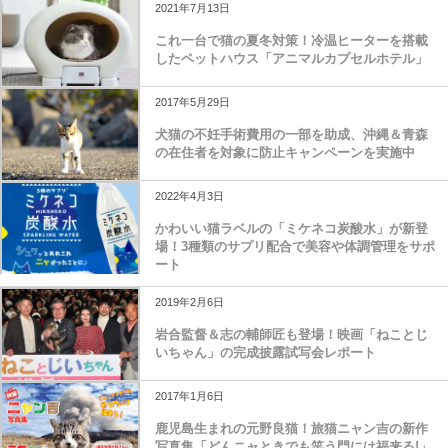
2021年7月13日
これ一台で猫の夏冬対策！冷温ヒーターを搭載
したペットハウス「アニマルカプセルホテル」
2017年5月29日
犬猫の不妊手術費用の一部を助成、沖縄＆青森
の在住者を対象に防止キャンペーンを実施中
2022年4月3日
かわいい猫ラベルの「ミケネコ炭酸水」が新登
場！3種類のサプリ配合で美容や体調管理をサポ
ート
2019年2月6日
岩合監督＆志の輔師匠も登場！映画「ねことじ
いちゃん」の完成披露試写会レポート
2017年1月6日
鹿児島生まれの元野良猫！旅猫ニャン吉の新作
写真集「どんニャときでも笑う門には福来る!」