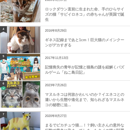
ロックダウン直前に生まれた命、手のひらサイ
ズの猫「サビイロネコ」の赤ちゃんが英国で誕
生
4
2016年8月29日
ギネス記録まであと1cm！巨大猫のメインクー
ンがデカすぎる
5
2017年11月13日
記憶喪失の青年が記憶と猫島の謎を紐解くパズ
ルゲーム「ねこ島日記」
6
2023年7月26日
マヌルネコは何故かわいいのか？イエネコとの
違いから生態や進化まで、知られざるマヌルネ
コの秘密に迫...
7
2020年8月27日
まるでピカチュウ猫…！？飼い主さんの意外な