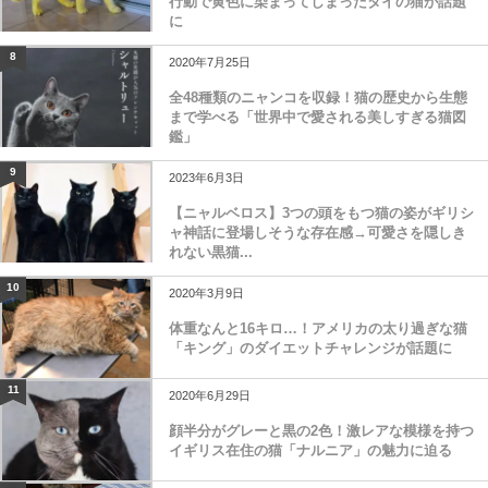
行動で黄色に染まってしまったタイの猫が話題
に
8
2020年7月25日
全48種類のニャンコを収録！猫の歴史から生態
まで学べる「世界中で愛される美しすぎる猫図
鑑」
9
2023年6月3日
【ニャルベロス】3つの頭をもつ猫の姿がギリシ
ャ神話に登場しそうな存在感→可愛さを隠しき
れない黒猫...
10
2020年3月9日
体重なんと16キロ…！アメリカの太り過ぎな猫
「キング」のダイエットチャレンジが話題に
11
2020年6月29日
顔半分がグレーと黒の2色！激レアな模様を持つ
イギリス在住の猫「ナルニア」の魅力に迫る