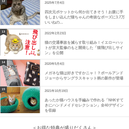
12
2025年7月4日
四次元ポケットから何か出てきそう！お腹に手
をしまい込んだ猫ちゃんの奇抜なポーズに3.7万
いいねの...
13
2022年2月23日
猫の交通事故を減らす取り組み！イエローハッ
トが京大監修のもと開発した「猫飛び出しサイ
ン」を公開
14
2020年5月4日
メガネな猫は好きですかニャ！？ポールアンド
ジョーからサングラスキャット柄の新作が登場
15
2021年10月19日
あったか猫ハウスを手編みで作れる「NHKすて
きにハンドメイドセレクション」全40デザイン
を収録
＜お得な特典が盛りだくさん＞