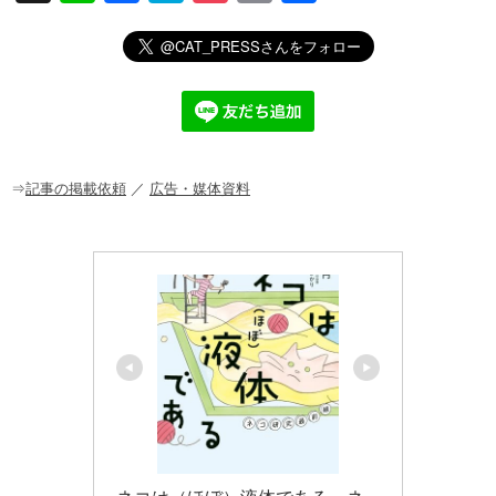
n
a
at
o
m
有
e
c
e
ck
ail
e
n
et
b
a
o
o
⇒
記事の掲載依頼
／
広告・媒体資料
k