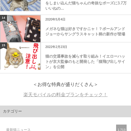
をしまい込んだ猫ちゃんの奇抜なポーズに3.7万
いいねの...
14
2020年5月4日
メガネな猫は好きですかニャ！？ポールアンド
ジョーからサングラスキャット柄の新作が登場
15
2022年2月23日
猫の交通事故を減らす取り組み！イエローハッ
トが京大監修のもと開発した「猫飛び出しサイ
ン」を公開
＜お得な特典が盛りだくさん＞
楽天モバイルの料金プランをチェック！
カテゴリー
最新猫ニュース
1,713