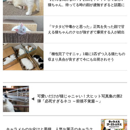
猫ちゃん、待ってる時の顔が虚無すぎると話題に
「マタタビ中毒かと思った」正気を失った顔で甘
える猫ちゃんのクセが強すぎて爆笑する人が続出
「梱包完了ですニャ」1箱に1匹ずつ入る猫たちの
収まり具合が良すぎて今にも出荷されそう
可愛いだけが猫じゃニャい！大ヒット写真集の第2
弾「必死すぎるネコ ～前後不覚篇～」
キャラメルのお化けと黒猫、人気お菓子のキャラク