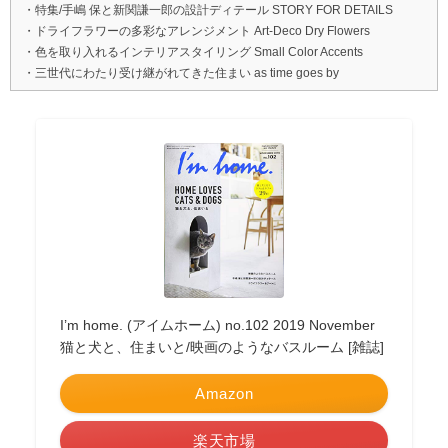
・特集/手嶋 保と新関謙一郎の設計ディテール STORY FOR DETAILS
・ドライフラワーの多彩なアレンジメント Art-Deco Dry Flowers
・色を取り入れるインテリアスタイリング Small Color Accents
・三世代にわたり受け継がれてきた住まい as time goes by
I’m home. (アイムホーム) no.102 2019 November
猫と犬と、住まいと/映画のようなバスルーム [雑誌]
Amazon
楽天市場