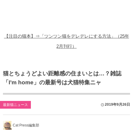
猫の商品レビュー
猫の豆知識・雑学
猫の調査データ
【注目の猫本】⇒「ツンツン猫をデレデレにする方法」（25年
猫の譲渡会
2月刊行）
猫の社会問題
猫のゲーム・アプリ
猫とちょうどよい距離感の住まいとは…？雑誌
「I’m home」の最新号は犬猫特集ニャ
猫のフリー写真素材
2019年9月26日
最新猫ニュース
Cat Press編集部