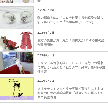
売中
2020年6月10日
猫の指輪をはめてコロナ対策！接触感染を減ら
すシルバーリング「mamotte(マモッテ)」
2016年6月7日
貴方の愛猫が真田丸に！防御力がUPする猫の鎧
が販売開始
2021年4月3日
トリンドル玲奈も猫にメロメロ！走行中の電車
で猫とふれあえる「ねこカフェ列車」第2弾が開
催決定
2019年3月8日
タオルをフミフミするを英語で言うと…？ネコ
好きのための英語学習書「起きてから寝るまで
ネコ英語表現...