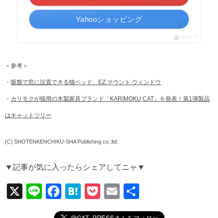
Yahooショッピング
ポチップ
＜参考＞
・
吸盤で窓に設置できる猫ベッド、EZ マウント ウィンドウ
・
カリモクが猫用の木製家具ブランド「KARIMOKU CAT」を発表！第1弾製品
はキャットツリー
(C) SHOTENKENCHIKU-SHA Publishing co.,ltd.
▼記事が気に入ったらシェアしてニャ▼
X
Li
F
H
P
E
共
n
a
at
o
m
有