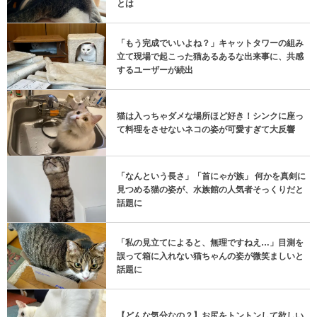
とは
「もう完成でいいよね？」キャットタワーの組み
立て現場で起こった猫あるあるな出来事に、共感
するユーザーが続出
猫は入っちゃダメな場所ほど好き！シンクに座っ
て料理をさせないネコの姿が可愛すぎて大反響
「なんという長さ」「首にゃが族」 何かを真剣に
見つめる猫の姿が、水族館の人気者そっくりだと
話題に
「私の見立てによると、無理ですねえ…」目測を
誤って箱に入れない猫ちゃんの姿が微笑ましいと
話題に
【どんな気分なの？】お尻をトントンして欲しい