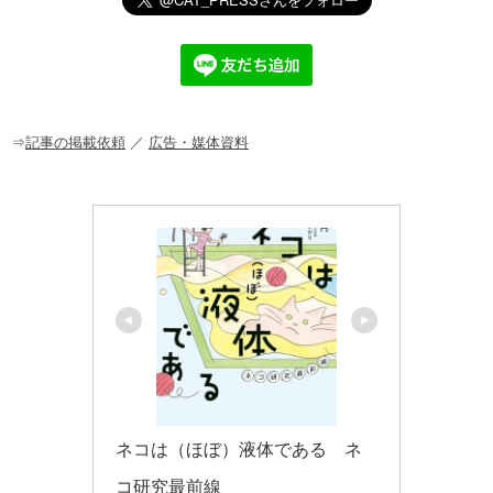
e
c
e
ck
ail
e
n
et
b
a
o
o
⇒
記事の掲載依頼
／
広告・媒体資料
k
ネコは（ほぼ）液体である　ネ
コ研究最前線