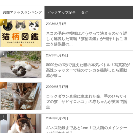
週間アクセスランキング
ピックアップ記事
タグ
1
2023年3月1日
ネコの毛色や模様はどうやって決まるのか？詳
しく解説した書籍『猫柄図鑑』が刊行！ねこ博
士＆猫教授の...
2
2023年5月15日
8000分の1秒で捉えた猫の本気バトル！写真家が
高速シャッターで猫のケンカを撮影したら躍動
感が凄...
3
2020年5月17日
ロックダウン直前に生まれた命、手のひらサイ
ズの猫「サビイロネコ」の赤ちゃんが英国で誕
生
4
2016年8月29日
ギネス記録まであと1cm！巨大猫のメインクー