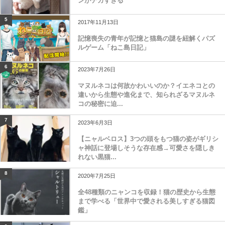
ンがデカすぎる
5
2017年11月13日
記憶喪失の青年が記憶と猫島の謎を紐解くパズ
ルゲーム「ねこ島日記」
6
2023年7月26日
マヌルネコは何故かわいいのか？イエネコとの
違いから生態や進化まで、知られざるマヌルネ
コの秘密に迫...
7
2023年6月3日
【ニャルベロス】3つの頭をもつ猫の姿がギリシ
ャ神話に登場しそうな存在感→可愛さを隠しき
れない黒猫...
8
2020年7月25日
全48種類のニャンコを収録！猫の歴史から生態
まで学べる「世界中で愛される美しすぎる猫図
鑑」