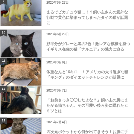
9
2020年8月27日
まるでピカチュウ猫…！？飼い主さんの意外な
行動で黄色に染まってしまったタイの猫が話題
に
10
2020年6月29日
顔半分がグレーと黒の2色！激レアな模様を持つ
イギリス在住の猫「ナルニア」の魅力に迫る
11
2020年3月9日
体重なんと16キロ…！アメリカの太り過ぎな猫
「キング」のダイエットチャレンジが話題に
12
2026年8月7日
「お前さっき◯◯したよな？」飼い主の腕にま
たがる猫ちゃん、その可愛い後ろ姿に隠れたヒ
ミツとは
13
2025年7月4日
四次元ポケットから何か出てきそう！お腹に手