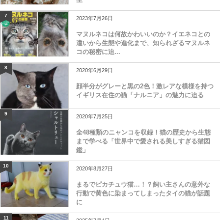
7
2023年7月26日
マヌルネコは何故かわいいのか？イエネコとの
違いから生態や進化まで、知られざるマヌルネ
コの秘密に迫...
8
2020年6月29日
顔半分がグレーと黒の2色！激レアな模様を持つ
イギリス在住の猫「ナルニア」の魅力に迫る
9
2020年7月25日
全48種類のニャンコを収録！猫の歴史から生態
まで学べる「世界中で愛される美しすぎる猫図
鑑」
10
2020年8月27日
まるでピカチュウ猫…！？飼い主さんの意外な
行動で黄色に染まってしまったタイの猫が話題
に
11