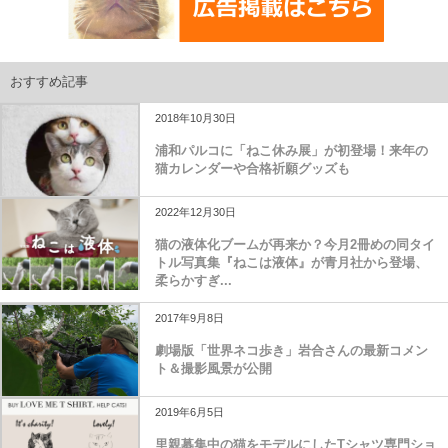
おすすめ記事
2018年10月30日
浦和パルコに「ねこ休み展」が初登場！来年の
猫カレンダーや合格祈願グッズも
2022年12月30日
猫の液体化ブームが再来か？今月2冊めの同タイ
トル写真集『ねこは液体』が青月社から登場、
柔らかすぎ...
2017年9月8日
劇場版「世界ネコ歩き」岩合さんの最新コメン
ト＆撮影風景が公開
2019年6月5日
里親募集中の猫をモデルにしたTシャツ専門ショ