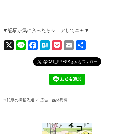
▼記事が気に入ったらシェアしてニャ▼
X
Li
F
H
P
E
共
n
a
at
o
m
有
e
c
e
ck
ail
e
n
et
b
a
o
o
⇒
記事の掲載依頼
／
広告・媒体資料
k