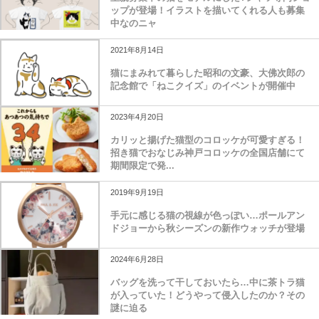
ップが登場！イラストを描いてくれる人も募集
中なのニャ
2021年8月14日
猫にまみれて暮らした昭和の文豪、大佛次郎の
記念館で「ねこクイズ」のイベントが開催中
2023年4月20日
カリッと揚げた猫型のコロッケが可愛すぎる！
招き猫でおなじみ神戸コロッケの全国店舗にて
期間限定で発...
2019年9月19日
手元に感じる猫の視線が色っぽい…ポールアン
ドジョーから秋シーズンの新作ウォッチが登場
2024年6月28日
バッグを洗って干しておいたら…中に茶トラ猫
が入っていた！どうやって侵入したのか？その
謎に迫る