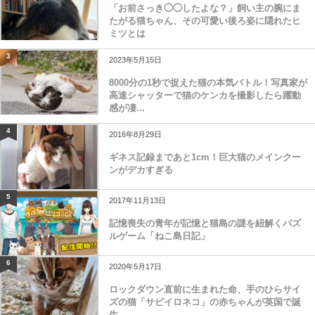
「お前さっき◯◯したよな？」飼い主の腕にま
たがる猫ちゃん、その可愛い後ろ姿に隠れたヒ
ミツとは
3
2023年5月15日
8000分の1秒で捉えた猫の本気バトル！写真家が
高速シャッターで猫のケンカを撮影したら躍動
感が凄...
4
2016年8月29日
ギネス記録まであと1cm！巨大猫のメインクー
ンがデカすぎる
5
2017年11月13日
記憶喪失の青年が記憶と猫島の謎を紐解くパズ
ルゲーム「ねこ島日記」
6
2020年5月17日
ロックダウン直前に生まれた命、手のひらサイ
ズの猫「サビイロネコ」の赤ちゃんが英国で誕
生