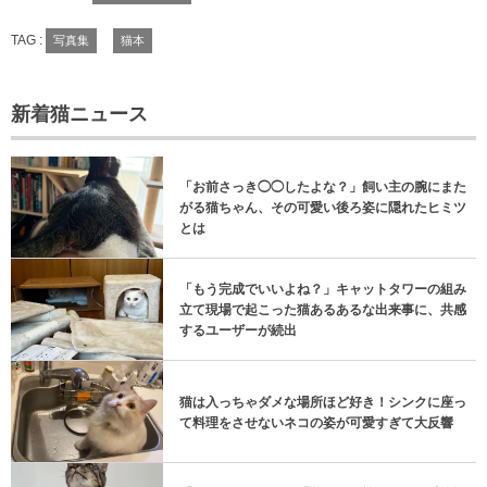
TAG :
写真集
猫本
新着猫ニュース
「お前さっき◯◯したよな？」飼い主の腕にまた
がる猫ちゃん、その可愛い後ろ姿に隠れたヒミツ
とは
「もう完成でいいよね？」キャットタワーの組み
立て現場で起こった猫あるあるな出来事に、共感
するユーザーが続出
猫は入っちゃダメな場所ほど好き！シンクに座っ
て料理をさせないネコの姿が可愛すぎて大反響