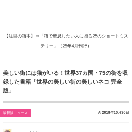
猫の商品レビュー
猫の豆知識・雑学
猫の調査データ
【注目の猫本】⇒「猫で窒息したい人に贈る25のショートミス
猫の譲渡会
テリー」（25年4月刊行）
猫の社会問題
猫のゲーム・アプリ
美しい街には猫がいる！世界37カ国・75の街を収
録した書籍「世界の美しい街の美しいネコ 完全
猫のフリー写真素材
版」
2019年10月30日
最新猫ニュース