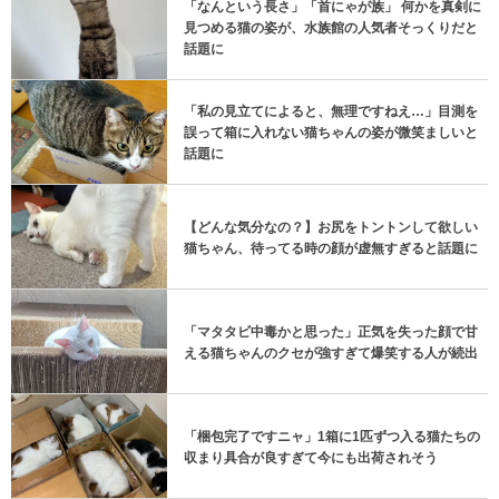
「なんという長さ」「首にゃが族」 何かを真剣に
見つめる猫の姿が、水族館の人気者そっくりだと
話題に
「私の見立てによると、無理ですねえ…」目測を
誤って箱に入れない猫ちゃんの姿が微笑ましいと
話題に
【どんな気分なの？】お尻をトントンして欲しい
猫ちゃん、待ってる時の顔が虚無すぎると話題に
「マタタビ中毒かと思った」正気を失った顔で甘
える猫ちゃんのクセが強すぎて爆笑する人が続出
「梱包完了ですニャ」1箱に1匹ずつ入る猫たちの
収まり具合が良すぎて今にも出荷されそう