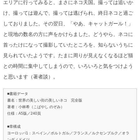
エリアに行ってみると、まさにネコ天国。撮っては追いか
け、撮っては遊んで、撮っては逃げられ、終日ネコと過ご
しておりました。その翌日、「やあ、キャットガール！」
と現地の数名の方に声をかけらました。どうやら、ネコに
首ったけになって撮影していたところを、知らないうちに
見られていたようです。たまに周りが見えなくなるほど猫
との時間に集中してしまうので、いろいろと気をつけよう
と思います（著者談）。
■書籍データ
書名：世界の美しい街の美しいネコ 完全版
著者：小林希（こばやし のぞみ）
仕様：A5版／240頁
■章構成
ヨーロッパ1：スペイン／ポルトガル／フランス／ルクセンブルク／オラ
ンダ／ドイツ