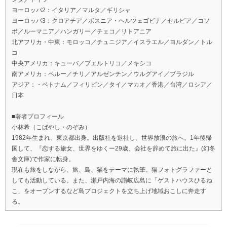
ヨーロッパ2：イタリア／マルタ／ギリシャ
ヨーロッパ3：クロアチア／ボスニア・ヘルツェゴビナ／セルビア／コソ
ボ／ルーマニア／ハンガリー／チェコ／リトアニア
北アフリカ・中東：モロッコ／チュニジア／イスラエル／ヨルダン／トル
コ
中央アメリカ：キューバ／プエルトリコ／メキシコ
南アメリカ：ペルー／チリ／アルゼンチン／ウルグアイ／ブラジル
アジア：・ベトナム／フィリピン／タイ／マカオ／香港／台湾／ロシア／
日本
■著者プロフィール
小林希（こばやし・のぞみ）
1982年生まれ、東京都出身。出版社を退社し、世界放浪の旅へ。1年後帰
国して、『恋する旅女、世界をゆくー29歳、会社を辞めて旅に出た』(幻冬
舎文庫)で作家に転身。
現在も旅をしながら、旅、島、猫をテーマに執筆。猫フォトグラファーと
しても活動している。また、瀬戸内海の讃岐広島に「ゲストハウスひるね
こ」をオープンするなど島プロジェクトを立ち上げ地域おこしに奔走す
る。