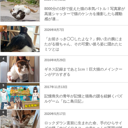
8000分の1秒で捉えた猫の本気バトル！写真家が
高速シャッターで猫のケンカを撮影したら躍動
感が凄...
3
2026年8月7日
「お前さっき◯◯したよな？」飼い主の腕にま
たがる猫ちゃん、その可愛い後ろ姿に隠れたヒ
ミツとは
4
2016年8月29日
ギネス記録まであと1cm！巨大猫のメインクー
ンがデカすぎる
5
2017年11月13日
記憶喪失の青年が記憶と猫島の謎を紐解くパズ
ルゲーム「ねこ島日記」
6
2020年5月17日
ロックダウン直前に生まれた命、手のひらサイ