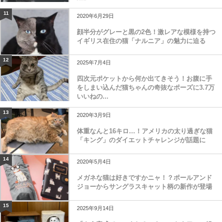
11
2020年6月29日
顔半分がグレーと黒の2色！激レアな模様を持つ
イギリス在住の猫「ナルニア」の魅力に迫る
12
2025年7月4日
四次元ポケットから何か出てきそう！お腹に手
をしまい込んだ猫ちゃんの奇抜なポーズに3.7万
いいねの...
13
2020年3月9日
体重なんと16キロ…！アメリカの太り過ぎな猫
「キング」のダイエットチャレンジが話題に
14
2020年5月4日
メガネな猫は好きですかニャ！？ポールアンド
ジョーからサングラスキャット柄の新作が登場
15
2025年9月14日