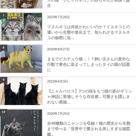
ズの猫「サビイロネコ」の赤ちゃんが英国で誕
生
7
2023年7月26日
マヌルネコは何故かわいいのか？イエネコとの
違いから生態や進化まで、知られざるマヌルネ
コの秘密に迫...
8
2020年8月27日
まるでピカチュウ猫…！？飼い主さんの意外な
行動で黄色に染まってしまったタイの猫が話題
に
9
2023年6月3日
【ニャルベロス】3つの頭をもつ猫の姿がギリシ
ャ神話に登場しそうな存在感→可愛さを隠しき
れない黒猫...
10
2020年7月25日
全48種類のニャンコを収録！猫の歴史から生態
まで学べる「世界中で愛される美しすぎる猫図
鑑」