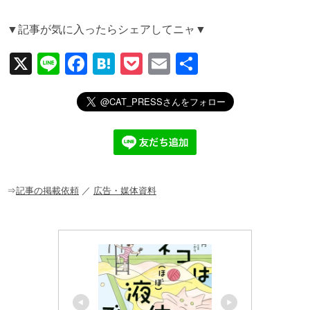
▼記事が気に入ったらシェアしてニャ▼
X
Li
F
H
P
E
共
n
a
at
o
m
有
e
c
e
ck
ail
e
n
et
b
a
o
o
⇒
記事の掲載依頼
／
広告・媒体資料
k