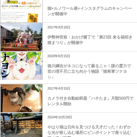
猫×ルノワール展×インスタグラムのキャンペー
ンが開催中
2017年9月18日
伊勢神宮前・おかげ横丁で「第23回 来る福招き
猫まつり」が開催中
2020年8月15日
徳川綱吉がネコになって蘇るニャ！謎の霊力で
世の理不尽に立ち向かう物語「猫将軍ツナヨ
シ」
2017年4月15日
カメラ付き自動給餌器「ハチたま」月額500円で
レンタル開始
2024年10月29日
やはり猫は日向を見つける天才だった！わずか
な光が差し込む場所にピンポイントで座り込む