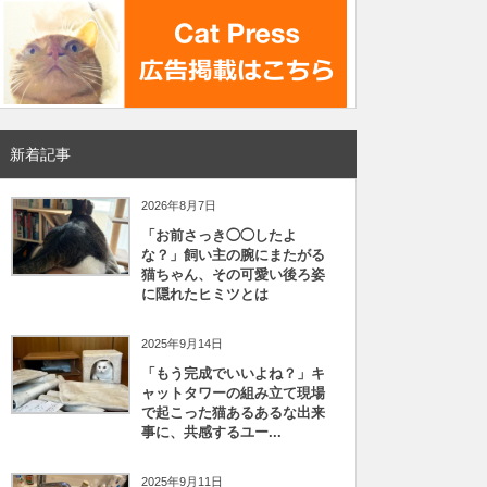
新着記事
2026年8月7日
「お前さっき◯◯したよ
な？」飼い主の腕にまたがる
猫ちゃん、その可愛い後ろ姿
に隠れたヒミツとは
2025年9月14日
「もう完成でいいよね？」キ
ャットタワーの組み立て現場
で起こった猫あるあるな出来
事に、共感するユー...
2025年9月11日