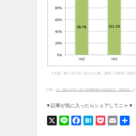
※返還＝飼い主の元に戻された数、譲渡＝里親等に譲渡
出典：
犬・猫の引取り及び負傷動物の収容状況（環境省）
を
▼記事が気に入ったらシェアしてニャ▼
X
Li
F
H
P
E
n
a
at
o
m