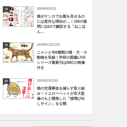
2020年6月3日
18
猫がケンカでお腹を見せるの
には意外な理由が…！100の疑
問にQ&Aで解説する「ねこほ
ん...
2019年12月12日
19
ニャンと460種類の猫・犬・小
動物を収録！学研の図鑑LIVE
シリーズ最新刊はBBCの映像
付き
2022年2月23日
20
猫の交通事故を減らす取り組
み！イエローハットが京大監
修のもと開発した「猫飛び出
しサイン」を公開