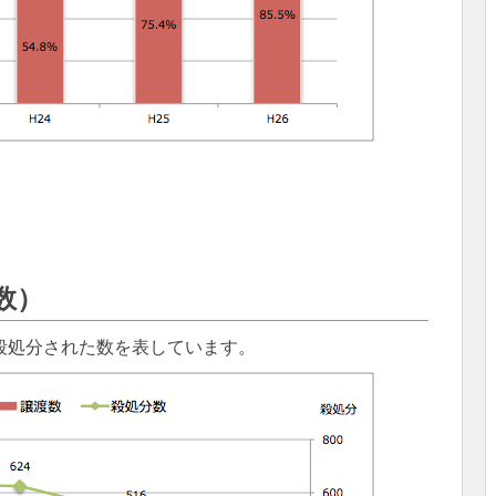
数）
殺処分された数を表しています。