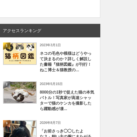
アクセスランキング
2023年3月1日
1
ネコの毛色や模様はどうやっ
て決まるのか？詳しく解説し
た書籍『猫柄図鑑』が刊行！
ねこ博士＆猫教授の...
2023年5月15日
2
8000分の1秒で捉えた猫の本気
バトル！写真家が高速シャッ
ターで猫のケンカを撮影した
ら躍動感が凄...
2026年8月7日
3
「お前さっき◯◯したよ
な？」飼い主の腕にまたがる