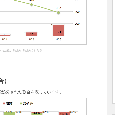
された数、殺処分=殺処分された数
合）
殺処分された割合を表しています。