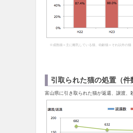
※成熟猫＝主に離乳している猫、幼齢猫＝それ以外の猫
引取られた猫の処置（件
富山県に引き取られた猫が返還、譲渡、