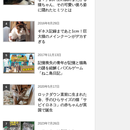
猫ちゃん、その可愛い後ろ姿
に隠れたヒミツとは
2016年8月29日
4
ギネス記録まであと1cm！巨
大猫のメインクーンがデカす
ぎる
2017年11月13日
5
記憶喪失の青年が記憶と猫島
の謎を紐解くパズルゲーム
「ねこ島日記」
2020年5月17日
6
ロックダウン直前に生まれた
命、手のひらサイズの猫「サ
ビイロネコ」の赤ちゃんが英
国で誕生
2023年7月26日
7