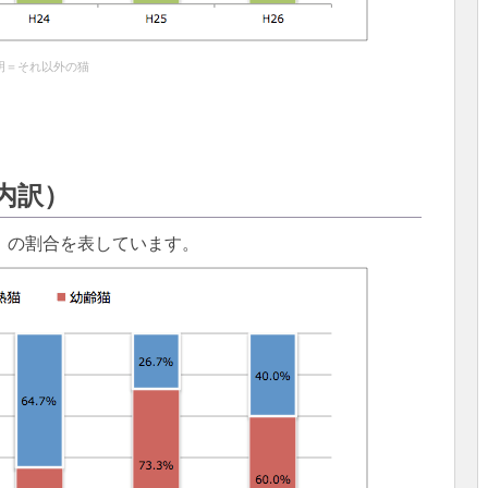
明＝それ以外の猫
内訳）
」の割合を表しています。