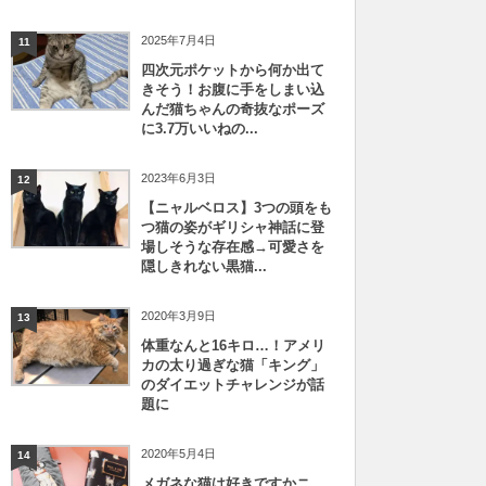
2025年7月4日
11
四次元ポケットから何か出て
きそう！お腹に手をしまい込
んだ猫ちゃんの奇抜なポーズ
に3.7万いいねの...
2023年6月3日
12
【ニャルベロス】3つの頭をも
つ猫の姿がギリシャ神話に登
場しそうな存在感→可愛さを
隠しきれない黒猫...
2020年3月9日
13
体重なんと16キロ…！アメリ
カの太り過ぎな猫「キング」
のダイエットチャレンジが話
題に
2020年5月4日
14
メガネな猫は好きですかニ