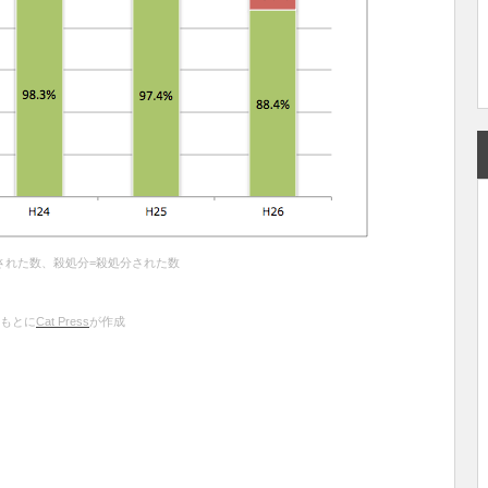
された数、殺処分=殺処分された数
もとに
Cat Press
が作成
共
有