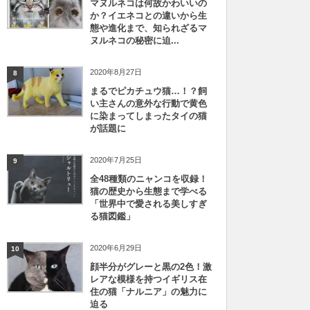
マヌルネコは何故かわいいの
か？イエネコとの違いから生
態や進化まで、知られざるマ
ヌルネコの秘密に迫...
2020年8月27日
8
まるでピカチュウ猫…！？飼
い主さんの意外な行動で黄色
に染まってしまったタイの猫
が話題に
2020年7月25日
9
全48種類のニャンコを収録！
猫の歴史から生態まで学べる
「世界中で愛される美しすぎ
る猫図鑑」
2020年6月29日
10
顔半分がグレーと黒の2色！激
レアな模様を持つイギリス在
住の猫「ナルニア」の魅力に
迫る