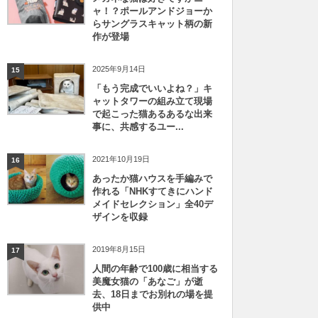
ャ！？ポールアンドジョーか
らサングラスキャット柄の新
作が登場
2025年9月14日
15
「もう完成でいいよね？」キ
ャットタワーの組み立て現場
で起こった猫あるあるな出来
事に、共感するユー...
2021年10月19日
16
あったか猫ハウスを手編みで
作れる「NHKすてきにハンド
メイドセレクション」全40デ
ザインを収録
2019年8月15日
17
人間の年齢で100歳に相当する
美魔女猫の「あなご」が逝
去、18日までお別れの場を提
供中