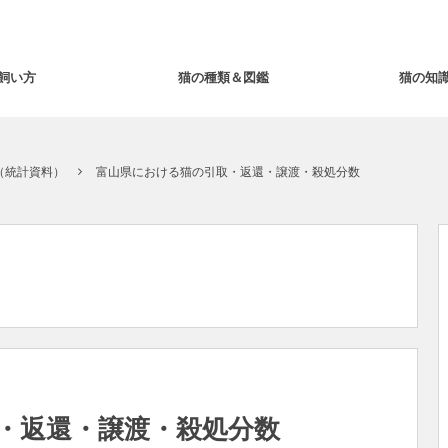
飼い方
猫の種類＆図鑑
猫の知
（統計資料）
富山県における猫の引取・返還・譲渡・殺処分数
・返還・譲渡・殺処分数