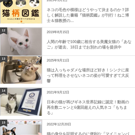
ネコの毛色や模様はどうやって決まるのか？詳
しく解説した書籍『猫柄図鑑』が刊行！ねこ博
士＆猫教授の...
12
2019年8月15日
人間の年齢で100歳に相当する美魔女猫の「あな
ご」が逝去、18日までお別れの場を提供中
13
2025年9月11日
猫は入っちゃダメな場所ほど好き！シンクに座
って料理をさせないネコの姿が可愛すぎて大反
響
14
2021年9月12日
日本の猫が再びギネス世界記録に認定！動画の
再生数ニャンと6億回超えの人気ネコ「もちま
る」
15
2022年12月20日
猫の身分を証明するのに便利な「マイニャンバ