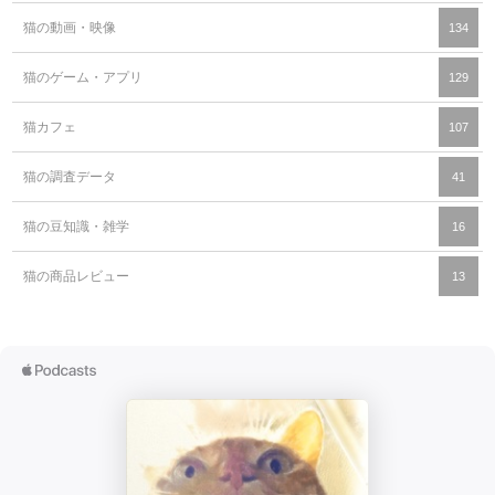
猫の動画・映像
134
猫のゲーム・アプリ
129
猫カフェ
107
猫の調査データ
41
猫の豆知識・雑学
16
猫の商品レビュー
13