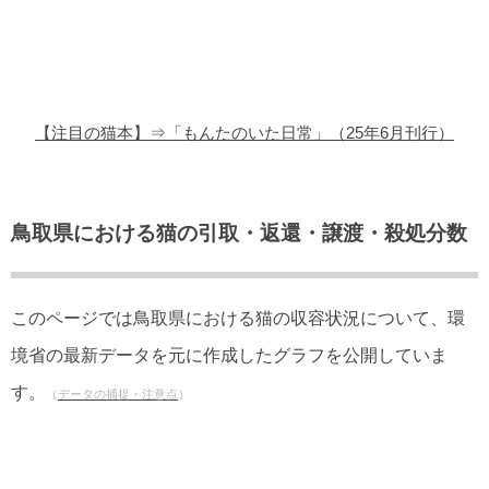
猫の商品レビュー
猫の豆知識・雑学
猫の調査データ
【注目の猫本】⇒「もんたのいた日常」（25年6月刊行）
猫の譲渡会
猫の社会問題
鳥取県における猫の引取・返還・譲渡・殺処分数
猫のゲーム・アプリ
猫のフリー写真素材
このページでは鳥取県における猫の収容状況について、環
境省の最新データを元に作成したグラフを公開していま
す。
（
データの捕捉・注意点
）