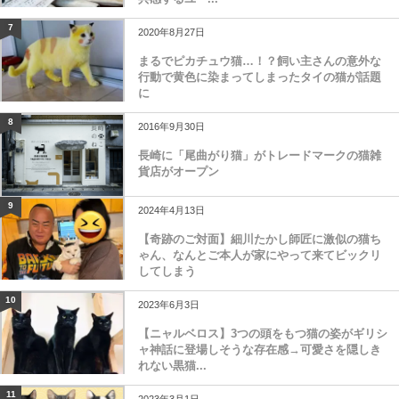
7
2020年8月27日
まるでピカチュウ猫…！？飼い主さんの意外な
行動で黄色に染まってしまったタイの猫が話題
に
8
2016年9月30日
長崎に「尾曲がり猫」がトレードマークの猫雑
貨店がオープン
9
2024年4月13日
【奇跡のご対面】細川たかし師匠に激似の猫ち
ゃん、なんとご本人が家にやって来てビックリ
してしまう
10
2023年6月3日
【ニャルベロス】3つの頭をもつ猫の姿がギリシ
ャ神話に登場しそうな存在感→可愛さを隠しき
れない黒猫...
11
2023年3月1日