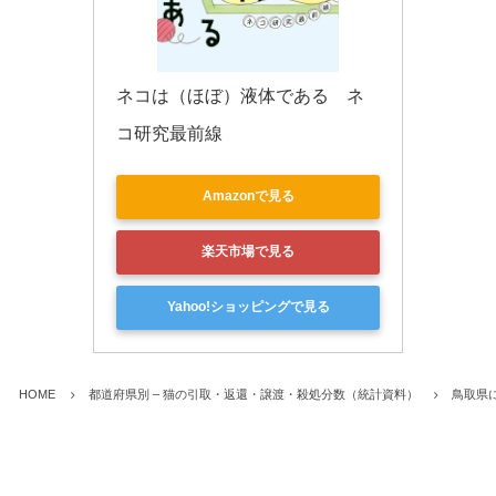
ネコは（ほぼ）液体である　ネ
コ研究最前線
Amazonで見る
楽天市場で見る
Yahoo!ショッピングで見る
HOME
都道府県別 – 猫の引取・返還・譲渡・殺処分数（統計資料）
鳥取県