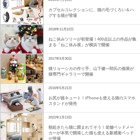
カプセルコレクションに、猫の毛づくろい＆ハ
グする猫が登場
2018年11月22日
ねこ休みツリーが初登場！400点以上の作品が集
まる「ねこ休み展」が横浜で開催
2017年5月30日
猫リョーシカの作り手、山下健一郎氏の個展が
猫専門ギャラリーで開催
2016年5月21日
お尻が超キュート！iPhoneも使える猫のスマホ
スタンドが発売
2022年1月13日
朝起きたら猫に囲まれてそう！老舗ベッドメー
カーが本気で開発した猫も使える新感覚ベッド
が登場