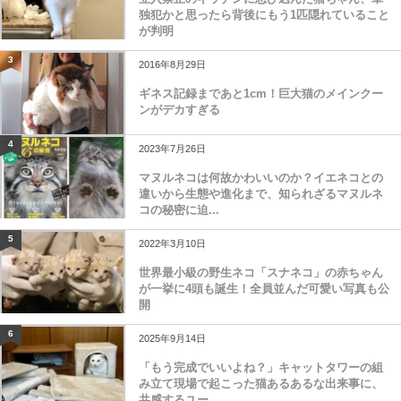
独犯かと思ったら背後にもう1匹隠れていること
が判明
3
2016年8月29日
ギネス記録まであと1cm！巨大猫のメインクー
ンがデカすぎる
4
2023年7月26日
マヌルネコは何故かわいいのか？イエネコとの
違いから生態や進化まで、知られざるマヌルネ
コの秘密に迫...
5
2022年3月10日
世界最小級の野生ネコ「スナネコ」の赤ちゃん
が一挙に4頭も誕生！全員並んだ可愛い写真も公
開
6
2025年9月14日
「もう完成でいいよね？」キャットタワーの組
み立て現場で起こった猫あるあるな出来事に、
共感するユー...