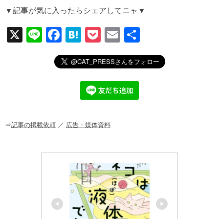
▼記事が気に入ったらシェアしてニャ▼
X
Li
F
H
P
E
共
n
a
at
o
m
有
e
c
e
ck
ail
e
n
et
b
a
o
o
⇒
記事の掲載依頼
／
広告・媒体資料
k