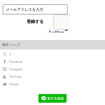
購読 / シェア
X
Facebook
Instagram
YouTube
Feedly