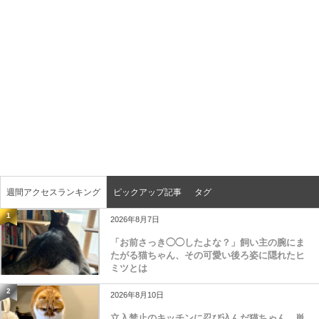
週間アクセスランキング
ピックアップ記事
タグ
1
2026年8月7日
「お前さっき◯◯したよな？」飼い主の腕にま
たがる猫ちゃん、その可愛い後ろ姿に隠れたヒ
ミツとは
2
2026年8月10日
立入禁止のキッチンに忍び込んだ猫ちゃん、単