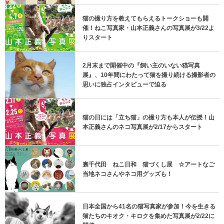
猫の撮り方を教えてもらえるトークショーも開
催！ねこ写真家・山本正義さんの写真展が3/22よ
りスタート
2月末まで開催中の『飼い主のいない猫写真
展』、10年間にわたって猫を撮り続ける撮影者の
思いに独占インタビューで迫る
猫の日には「立ち猫」の撮り方も本人が伝授！山
本正義さんのネコ写真展が2/17からスタート
裏千代田 ねこ日和 猫づくし展 ☆アートなご
当地ネコさんやネコ用グッズも！
日本全国から41名の猫写真家が参加！今を生きる
猫たちのキオク・キロクを集めた写真展が2/22に