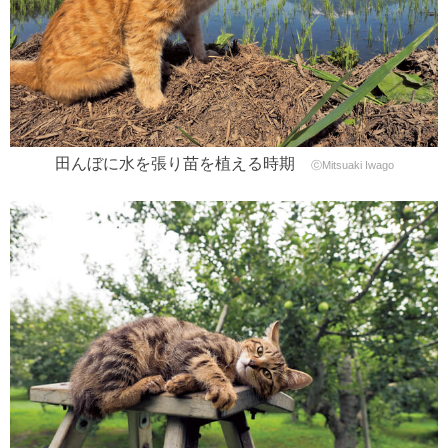
田んぼに水を張り苗を植える時期
ⓒMitsuaki Iwago