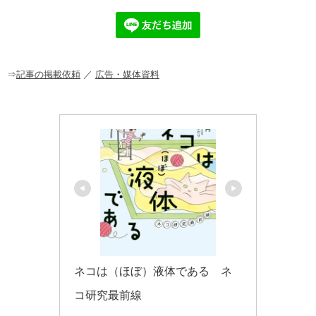
e
n
et
b
a
o
o
⇒
記事の掲載依頼
／
広告・媒体資料
k
ネコは（ほぼ）液体である　ネ
コ研究最前線