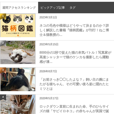
週間アクセスランキング
ピックアップ記事
タグ
1
2023年3月1日
ネコの毛色や模様はどうやって決まるのか？詳
しく解説した書籍『猫柄図鑑』が刊行！ねこ博
士＆猫教授の...
2
2023年5月15日
8000分の1秒で捉えた猫の本気バトル！写真家が
高速シャッターで猫のケンカを撮影したら躍動
感が凄...
3
2026年8月7日
「お前さっき◯◯したよな？」飼い主の腕にま
たがる猫ちゃん、その可愛い後ろ姿に隠れたヒ
ミツとは
4
2020年5月17日
ロックダウン直前に生まれた命、手のひらサイ
ズの猫「サビイロネコ」の赤ちゃんが英国で誕