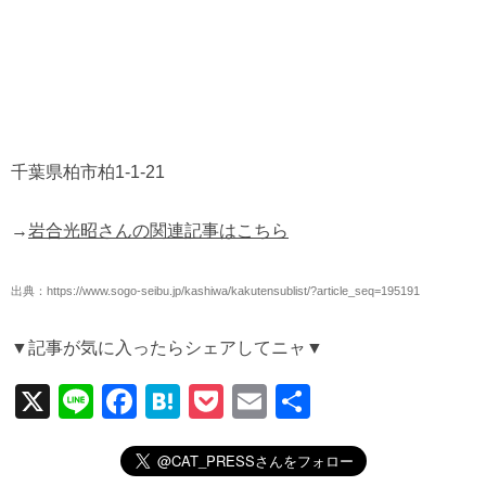
千葉県柏市柏1-1-21
→
岩合光昭さんの関連記事はこちら
出典：https://www.sogo-seibu.jp/kashiwa/kakutensublist/?article_seq=195191
▼記事が気に入ったらシェアしてニャ▼
X
Li
F
H
P
E
共
n
a
at
o
m
有
e
c
e
ck
ail