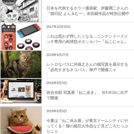
日本を代表するホラー漫画家、伊藤潤二さんの
「猫日記 よん＆むー」未収録作品が特別公開中
2017年10月20日
これは思わず押したくなる…ニンテンドースイ
ッチ専用の肉球型ボタンカバー「ねこにゃん」
2019年9月27日
レトロなバスに沖昌之さんの猫写真を展示する
「必死すぎるネコバス」神戸で開催ニャ
2016年8月3日
岩合光昭 写真展「ねこ歩き」、8/4-8/16に水戸
で開催
2019年6月5日
今夏は「ねこ休み展」が東京ドームシティにや
ってくる！猫の超巨大作品など見どころたっぷ
りニャ