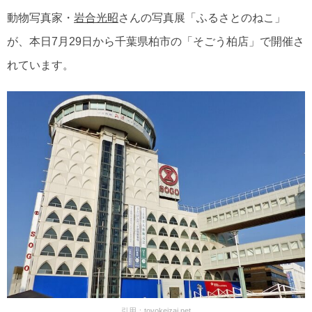
動物写真家・
岩合光昭
さんの写真展「ふるさとのねこ」
が、本日7月29日から千葉県柏市の「そごう柏店」で開催さ
れています。
引用：
toyokeizai.net