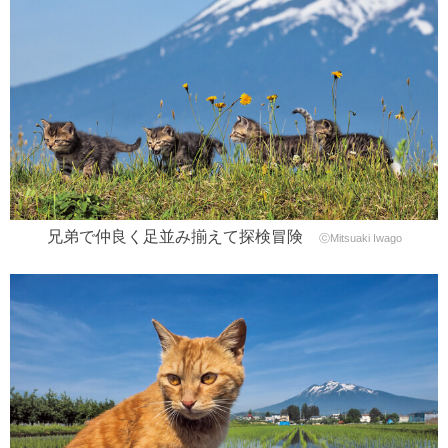
兄弟で仲良く足並み揃えて探検冒険
ⓒMitsuaki Iwago