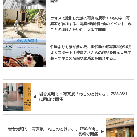
開催
ラオスで撮影した猫の写真も展示！3名のネコ写
真家が参加する、写真×猫雑貨×食のイベント「ね
ことのほほんたいむ」大阪で開催
住民よりも猫が多い島、田代島の猫写真展が10月
よりスタート！沖昌之さんらの作品を展示→島で
暮らすネコの名前や家系図を紹介する...
岩合光昭ミニ写真展「ねこのとけい」、7/28-8/21
に岡山で開催
岩合光昭ミニ写真展「ねこのとけい」、7/30-9/4に
長崎で開催