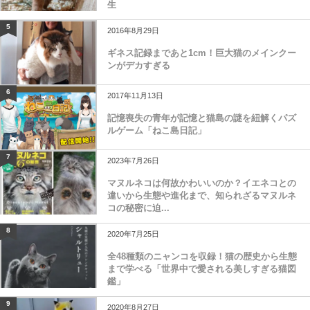
生
5
2016年8月29日
ギネス記録まであと1cm！巨大猫のメインクー
ンがデカすぎる
6
2017年11月13日
記憶喪失の青年が記憶と猫島の謎を紐解くパズ
ルゲーム「ねこ島日記」
7
2023年7月26日
マヌルネコは何故かわいいのか？イエネコとの
違いから生態や進化まで、知られざるマヌルネ
コの秘密に迫...
8
2020年7月25日
全48種類のニャンコを収録！猫の歴史から生態
まで学べる「世界中で愛される美しすぎる猫図
鑑」
9
2020年8月27日