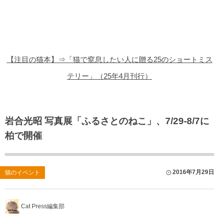
猫の商品レビュー
猫の豆知識・雑学
猫の調査データ
【注目の猫本】⇒「猫で窒息したい人に贈る25のショートミス
猫の譲渡会
テリー」（25年4月刊行）
猫の社会問題
猫のゲーム・アプリ
岩合光昭 写真展「ふるさとのねこ」、7/29-8/7に
柏で開催
猫のフリー写真素材
2016年7月29日
猫のイベント
Cat Press編集部