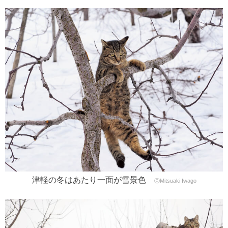
津軽の冬はあたり一面が雪景色
ⓒMitsuaki Iwago