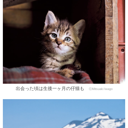
出会った頃は生後一ヶ月の仔猫も
ⓒMitsuaki Iwago