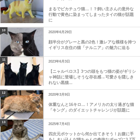
まるでピカチュウ猫…！？飼い主さんの意外な
行動で黄色に染まってしまったタイの猫が話題
に
10
2020年6月29日
顔半分がグレーと黒の2色！激レアな模様を持つ
イギリス在住の猫「ナルニア」の魅力に迫る
11
2023年6月3日
【ニャルベロス】3つの頭をもつ猫の姿がギリシ
ャ神話に登場しそうな存在感→可愛さを隠しき
れない黒猫...
12
2020年3月9日
体重なんと16キロ…！アメリカの太り過ぎな猫
「キング」のダイエットチャレンジが話題に
13
2025年7月4日
四次元ポケットから何か出てきそう！お腹に手
をしまい込んだ猫ちゃんの奇抜なポーズに3.7万