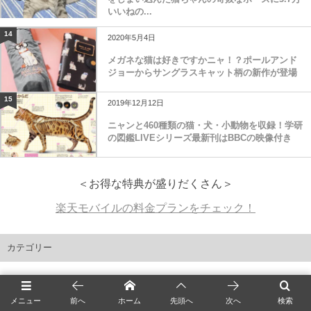
いいねの...
14
2020年5月4日
メガネな猫は好きですかニャ！？ポールアンド
ジョーからサングラスキャット柄の新作が登場
15
2019年12月12日
ニャンと460種類の猫・犬・小動物を収録！学研
の図鑑LIVEシリーズ最新刊はBBCの映像付き
＜お得な特典が盛りだくさん＞
楽天モバイルの料金プランをチェック！
カテゴリー
最新猫ニュース
1,713
メニュー
前へ
ホーム
先頭へ
次へ
検索