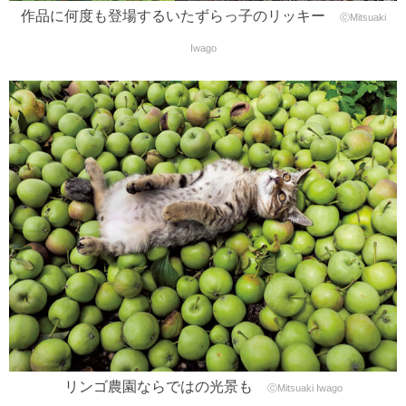
作品に何度も登場するいたずらっ子のリッキー
ⓒMitsuaki
Iwago
リンゴ農園ならではの光景も
ⓒMitsuaki Iwago