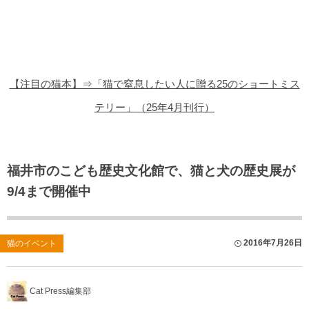
猫の商品レビュー
猫の豆知識・雑学
猫の調査データ
【注目の猫本】⇒「猫で窒息したい人に贈る25のショートミス
猫の譲渡会
テリー」（25年4月刊行）
猫の社会問題
猫のゲーム・アプリ
福井市のこども歴史文化館で、猫と犬の歴史展が
9/4まで開催中
猫のフリー写真素材
2016年7月26日
猫のイベント
Cat Press編集部