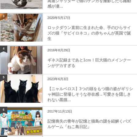
高速シャッターで猫のケンカを撮影したら躍動
感が凄...
3
2020年5月17日
ロックダウン直前に生まれた命、手のひらサイ
ズの猫「サビイロネコ」の赤ちゃんが英国で誕
生
4
2016年8月29日
ギネス記録まであと1cm！巨大猫のメインクー
ンがデカすぎる
5
2023年6月3日
【ニャルベロス】3つの頭をもつ猫の姿がギリシ
ャ神話に登場しそうな存在感→可愛さを隠しき
れない黒猫...
6
2017年11月13日
記憶喪失の青年が記憶と猫島の謎を紐解くパズ
ルゲーム「ねこ島日記」