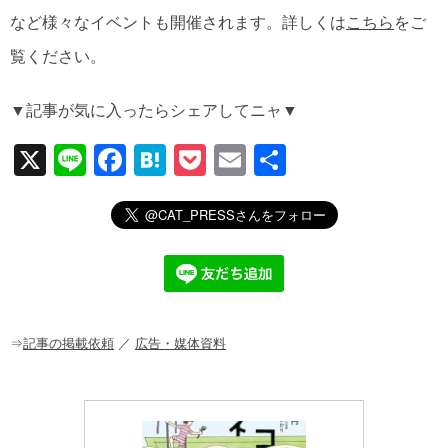
など様々なイベントも開催されます。詳しくは
こちら
をご
覧ください。
▼記事が気に入ったらシェアしてニャ▼
X
Li
F
H
P
E
共
n
a
at
o
m
有
e
c
e
ck
ail
e
n
et
b
a
o
o
⇒
記事の掲載依頼
／
広告・媒体資料
k