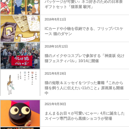
パッケージが可愛い♪ ネコ好きのための日本茶
ギフトセット「猫茶屋 駿河」
2016年8月11日
ICカードや小物を収納できる、フリップパスケ
ース 猫のダヤン
2018年10月12日
猫のメイクやコスプレで参加する「神楽坂 化け
猫フェスティバル」10/14に開催
2021年8月19日
猫の短歌＆エッセイをつづった書籍『これから
猫を飼う人に伝えたい11のこと』原画展も開催
中
2021年9月30日
まんまるお目々が可愛いにゃー♪ 4月に誕生した
スイーツ専門店から黒猫ショコラが登場