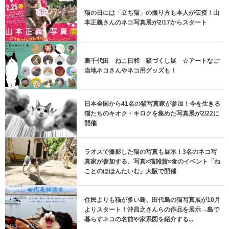
猫の日には「立ち猫」の撮り方も本人が伝授！山
本正義さんのネコ写真展が2/17からスタート
裏千代田 ねこ日和 猫づくし展 ☆アートなご
当地ネコさんやネコ用グッズも！
日本全国から41名の猫写真家が参加！今を生きる
猫たちのキオク・キロクを集めた写真展が2/22に
開催
ラオスで撮影した猫の写真も展示！3名のネコ写
真家が参加する、写真×猫雑貨×食のイベント「ね
ことのほほんたいむ」大阪で開催
住民よりも猫が多い島、田代島の猫写真展が10月
よりスタート！沖昌之さんらの作品を展示→島で
暮らすネコの名前や家系図を紹介する...