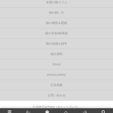
全国の猫カフェ
猫の飼い方
猫の種類＆図鑑
猫の毛色/柄/模様
猫の知識＆雑学
統計資料
About
privacy policy
広告掲載
お問い合わせ
©
2026
Cat Press（キャットプレス）
.