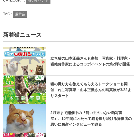
CATEGORY :
猫のイベント
TAG :
展示会
新着猫ニュース
立ち猫の山本正義さんも参加！写真家・料理家・
猫雑貨作家によるコラボイベントの第2弾が開催
猫の撮り方を教えてもらえるトークショーも開
催！ねこ写真家・山本正義さんの写真展が3/22よ
りスタート
2月末まで開催中の『飼い主のいない猫写真
展』、10年間にわたって猫を撮り続ける撮影者の
思いに独占インタビューで迫る