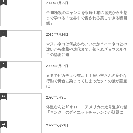
7
2020年7月25日
全48種類のニャンコを収録！猫の歴史から生態
まで学べる「世界中で愛される美しすぎる猫図
鑑」
8
2023年7月26日
マヌルネコは何故かわいいのか？イエネコとの
違いから生態や進化まで、知られざるマヌルネ
コの秘密に迫...
9
2020年8月27日
まるでピカチュウ猫…！？飼い主さんの意外な
行動で黄色に染まってしまったタイの猫が話題
に
10
2020年3月9日
体重なんと16キロ…！アメリカの太り過ぎな猫
「キング」のダイエットチャレンジが話題に
11
2022年2月23日