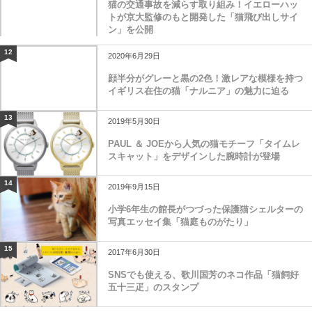
猫の交通事故を減らす取り組み！イエローハッ
トが京大監修のもと開発した「猫飛び出しサイ
ン」を公開
12
2020年6月29日
顔半分がグレーと黒の2色！激レアな模様を持つ
イギリス在住の猫「ナルニア」の魅力に迫る
13
2019年5月30日
PAUL ＆ JOEから人気の猫モチーフ「タイムレ
スキャット」をデザインした腕時計が登場
14
2019年9月15日
小学6年生の館長がつづった保護猫シェルターの
写真エッセイ集「猫庭ものがたり」
15
2017年6月30日
SNSでも使える、歌川国芳のネコ作品「猫飼好
五十三疋」のスタンプ