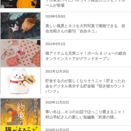
テル東京ベイにハロウィン限定のコンセプトル
ームが登場
2019年5月8日
美しい風景とネコを大判写真で堪能できる、岩
合光昭さんの新刊「自由ネコ」
2021年8月1日
猫アイテムも充実ニャ！ポール & ジョーの総合
オンラインストアがグランドオープン
2021年12月16日
貯金するのが楽しくなりそうニャ！貯まったお
金をデジタル表示する貯金箱『招き猫カウント
バンク』
2020年11月22日
寒い冬は…ネコのお話でほっこり暖まるニャ！
村山早紀さんの新しい短編集「約束の猫」
2016年11月12日