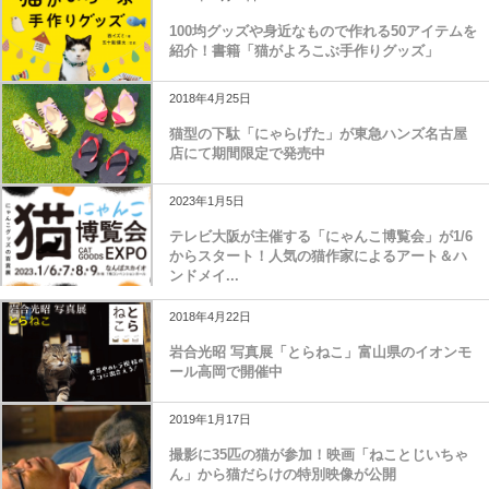
100均グッズや身近なもので作れる50アイテムを
紹介！書籍「猫がよろこぶ手作りグッズ」
2018年4月25日
猫型の下駄「にゃらげた」が東急ハンズ名古屋
店にて期間限定で発売中
2023年1月5日
テレビ大阪が主催する「にゃんこ博覧会」が1/6
からスタート！人気の猫作家によるアート＆ハ
ンドメイ...
2018年4月22日
岩合光昭 写真展「とらねこ」富山県のイオンモ
ール高岡で開催中
2019年1月17日
撮影に35匹の猫が参加！映画「ねことじいちゃ
ん」から猫だらけの特別映像が公開