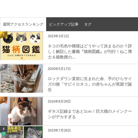
週間アクセスランキング
ピックアップ記事
タグ
1
2023年3月1日
ネコの毛色や模様はどうやって決まるのか？詳
しく解説した書籍『猫柄図鑑』が刊行！ねこ博
士＆猫教授の...
2
2020年5月17日
ロックダウン直前に生まれた命、手のひらサイ
ズの猫「サビイロネコ」の赤ちゃんが英国で誕
生
3
2016年8月29日
ギネス記録まであと1cm！巨大猫のメインクー
ンがデカすぎる
4
2023年7月26日