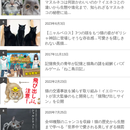
マヌルネコは何故かわいいのか？イエネコとの
違いから生態や進化まで、知られざるマヌルネ
コの秘密に迫...
5
2023年6月3日
【ニャルベロス】3つの頭をもつ猫の姿がギリシ
ャ神話に登場しそうな存在感→可愛さを隠しき
れない黒猫...
6
2017年11月13日
記憶喪失の青年が記憶と猫島の謎を紐解くパズ
ルゲーム「ねこ島日記」
7
2022年2月23日
猫の交通事故を減らす取り組み！イエローハッ
トが京大監修のもと開発した「猫飛び出しサイ
ン」を公開
8
2020年7月25日
全48種類のニャンコを収録！猫の歴史から生態
まで学べる「世界中で愛される美しすぎる猫図