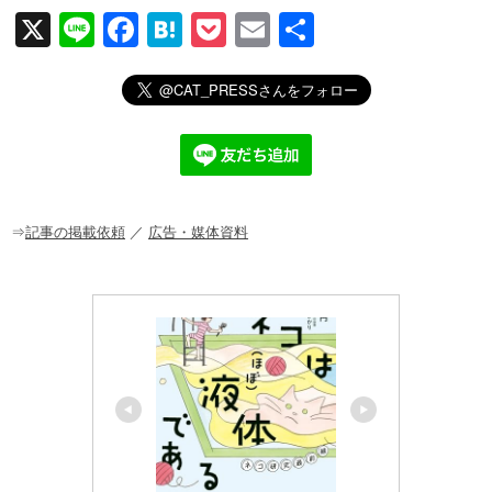
X
Li
F
H
P
E
共
n
a
at
o
m
有
e
c
e
ck
ail
e
n
et
b
a
o
o
⇒
記事の掲載依頼
／
広告・媒体資料
k