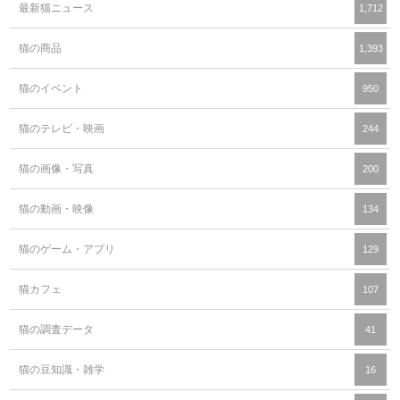
最新猫ニュース
1,712
猫の商品
1,393
猫のイベント
950
猫のテレビ・映画
244
猫の画像・写真
200
猫の動画・映像
134
猫のゲーム・アプリ
129
猫カフェ
107
猫の調査データ
41
猫の豆知識・雑学
16