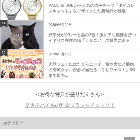
PAUL ＆ JOEから人気の猫モチーフ「タイムレ
スキャット」をデザインした腕時計が登場
14
2020年6月29日
顔半分がグレーと黒の2色！激レアな模様を持つ
イギリス在住の猫「ナルニア」の魅力に迫る
15
2019年5月10日
肉球フェチにはたまらニャイ、猫や犬など動物
の肉球タオルが必ず当たる「くじフェス！」6/4
まで販売...
＜お得な特典が盛りだくさん＞
楽天モバイルの料金プランをチェック！
カテゴリー