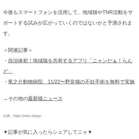
今後もスマートフォンを活用して、地域猫やTNR活動をサ
ポートする試みが広がっていくのではないかと予測されま
す。
＜関連記事＞
・
自治体初！地域猫を共有するアプリ「ニャンだぁ！らん
ど」
・
竜之介動物病院、11/22〜野良猫の不妊手術を無料で実施
→その他の
最新猫ニュース
出典：https://neko.today/
▼記事が気に入ったらシェアしてニャ▼