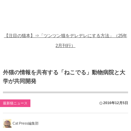
猫の商品レビュー
猫の豆知識・雑学
猫の調査データ
【注目の猫本】⇒「ツンツン猫をデレデレにする方法」（25年
猫の譲渡会
2月刊行）
猫の社会問題
猫のゲーム・アプリ
外猫の情報を共有する「ねこでる」動物病院と大
学が共同開発
猫のフリー写真素材
2016年12月5日
最新猫ニュース
Cat Press編集部