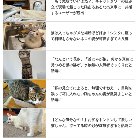
「もう完成でいいよね？」キャットタワーの組み
立て現場で起こった猫あるあるな出来事に、共感
するユーザーが続出
猫は入っちゃダメな場所ほど好き！シンクに座っ
て料理をさせないネコの姿が可愛すぎて大反響
「なんという長さ」「首にゃが族」 何かを真剣に
見つめる猫の姿が、水族館の人気者そっくりだと
話題に
「私の見立てによると、無理ですねえ…」目測を
誤って箱に入れない猫ちゃんの姿が微笑ましいと
話題に
【どんな気分なの？】お尻をトントンして欲しい
猫ちゃん、待ってる時の顔が虚無すぎると話題に