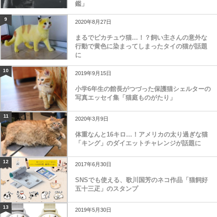
鑑」
9
2020年8月27日
まるでピカチュウ猫…！？飼い主さんの意外な
行動で黄色に染まってしまったタイの猫が話題
に
10
2019年9月15日
小学6年生の館長がつづった保護猫シェルターの
写真エッセイ集「猫庭ものがたり」
11
2020年3月9日
体重なんと16キロ…！アメリカの太り過ぎな猫
「キング」のダイエットチャレンジが話題に
12
2017年6月30日
SNSでも使える、歌川国芳のネコ作品「猫飼好
五十三疋」のスタンプ
13
2019年5月30日